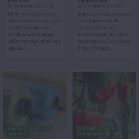
кавунами
марикультури
29 Травня 2023 о 22:35
29 Травня 2023 о 18:50
Приватне підприємство
Днями було презентовано
«Органічна теплиця», що в
експериментальний
місті Первомайськ на
проєкт з розвитку
Харківщині завершили
морської аквакультури —
сівбу плантації органічних
марикультура. За словами
кавунів….
Віталія Головні,…
Новини
Суспільство
Галузі АПК
Поради
Технології
Рослиництво