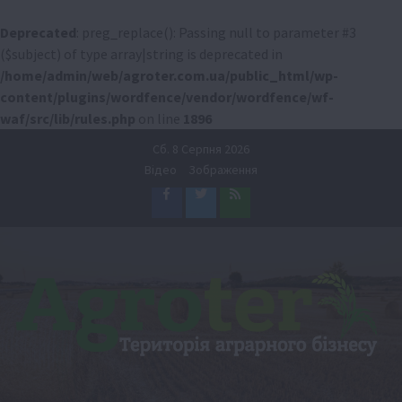
Deprecated
: preg_replace(): Passing null to parameter #3
($subject) of type array|string is deprecated in
/home/admin/web/agroter.com.ua/public_html/wp-
content/plugins/wordfence/vendor/wordfence/wf-
waf/src/lib/rules.php
on line
1896
Перейти
Сб. 8 Серпня 2026
до
Відео
Зображення
вмісту
Facebook
Twitter
Feed