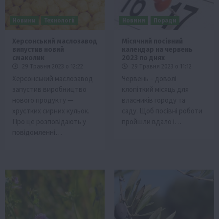
Новини
Технології
Новини
Поради
Херсонський маслозавод
Місячний посівний
випустив новий
календар на червень
смаколик
2023 по днях
29 Травня 2023 о 12:22
29 Травня 2023 о 11:12
Херсонський маслозавод
Червень – доволі
запустив виробництво
клопіткий місяць для
нового продукту —
власників городу та
хрустких сирних кульок.
саду. Щоб посівні роботи
Про це розповідають у
пройшли вдало і…
повідомленні…