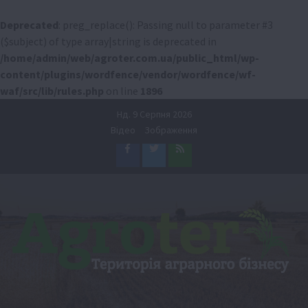
Deprecated
: preg_replace(): Passing null to parameter #3
($subject) of type array|string is deprecated in
/home/admin/web/agroter.com.ua/public_html/wp-
content/plugins/wordfence/vendor/wordfence/wf-
waf/src/lib/rules.php
on line
1896
Перейти
Нд. 9 Серпня 2026
до
Відео
Зображення
вмісту
Facebook
Twitter
Feed