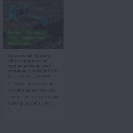
Новини
Технології
ТОП1
Фермерство
Харківщина
Український фермер
зібрав трактора на
радіокеруванні, який
розміновує поля (ФОТО)
8 Травня 2023 о 09:08
На Харківщині місцевий
аграрій в деокупованому
селі Граковому підготував
трактор до робіт у полі.
З…