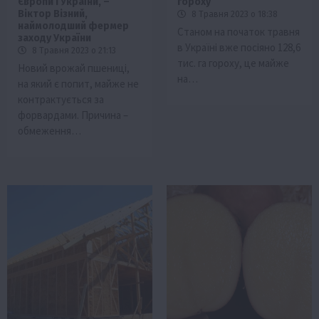
Європи і України, –
гороху
Віктор Візний,
8 Травня 2023 о 18:38
наймолодший фермер
Станом на початок травня
заходу України
в Україні вже посіяно 128,6
8 Травня 2023 о 21:13
тис. га гороху, це майже
Новий врожай пшениці,
на…
на який є попит, майже не
контрактується за
форвардами. Причина –
обмеження…