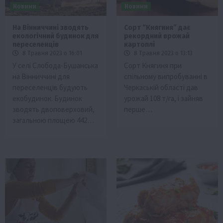
Новини
Новини
На Вінниччині зводять
Сорт “Княгиня” дає
екологічний будинок для
рекордний врожай
переселенців
картоплі
8 Травня 2023 о 16:01
8 Травня 2023 о 13:13
У селі Слобода-Бушанська
Сорт Княгиня при
на Вінниччині для
спільному випробуванні в
переселенців будують
Черкаській області дав
екобудинок. Будинок
урожай 108 т/га, і зайняв
зводять двоповерховий,
перше…
загальною площею 442…