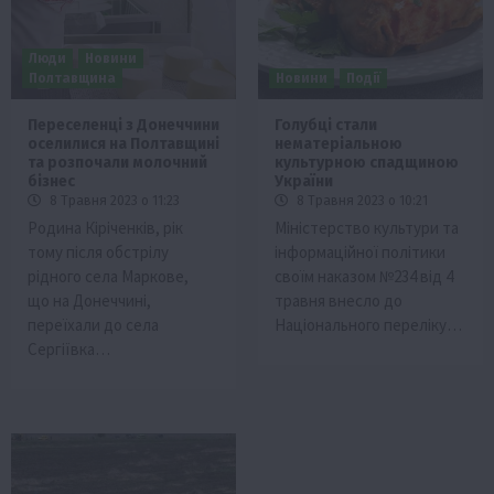
Люди
Новини
Полтавщина
Новини
Події
Переселенці з Донеччини
Голубці стали
оселилися на Полтавщині
нематеріальною
та розпочали молочний
культурною спадщиною
бізнес
України
8 Травня 2023 о 11:23
8 Травня 2023 о 10:21
Родина Кіріченків, рік
Міністерство культури та
тому після обстрілу
інформаційної політики
рідного села Маркове,
своїм наказом №234 від 4
що на Донеччині,
травня внесло до
переїхали до села
Національного переліку…
Сергіївка…