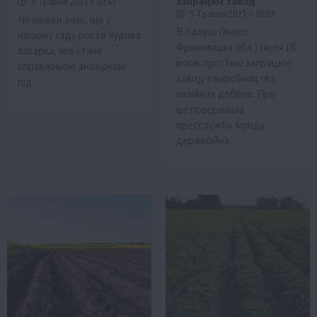
запрацює завод
5 Травня 2023 о 20:41
5 Травня 2023 о 18:39
Не кожен знає, що у
В Калуші (Івано-
нашому саду росте чудова
Франківська обл.) після 18
заварка, яка стане
років простою запрацює
справжньою знахідкою
завод з виробництва
під…
калійних добрив. Про
це повідомила
пресслужба Фонду
держмайна…