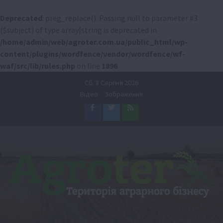
Deprecated
: preg_replace(): Passing null to parameter #3
($subject) of type array|string is deprecated in
/home/admin/web/agroter.com.ua/public_html/wp-
content/plugins/wordfence/vendor/wordfence/wf-
waf/src/lib/rules.php
on line
1896
Перейти
Сб. 8 Серпня 2026
до
Відео
Зображення
вмісту
Facebook
Twitter
Feed