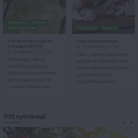
Буковина
Новини
Хмельниччина
Економіка
Новини
У лісах почала цвісти
Сало подорожчало
чорниця (ФОТО)
5 Травня 2023 о 11:42
5 Травня 2023 о 12:59
Сало – один із улюблених
Рясний цвіт обіцяє
продуктів українців, який
багатий врожай ягід.
стало набагато складніше
Звісно, все залежатиме
дозволити через
від погодних умов. На
непідйомні цінники…
сторінці Подільський…
ТОП публікації