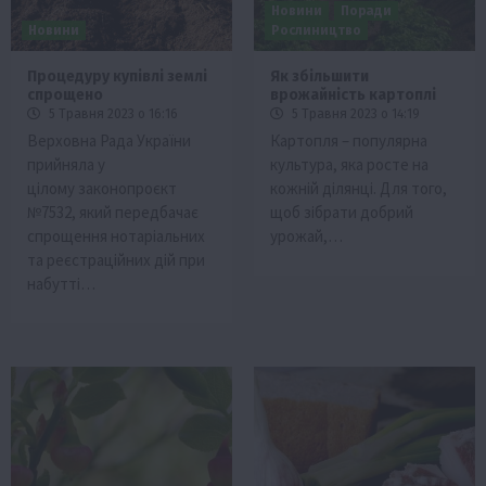
Новини
Поради
Новини
Рослиництво
Процедуру купівлі землі
Як збільшити
спрощено
врожайність картоплі
5 Травня 2023 о 16:16
5 Травня 2023 о 14:19
Верховна Рада України
Картопля – популярна
прийняла у
культура, яка росте на
цілому законопроєкт
кожній ділянці. Для того,
№7532, який передбачає
щоб зібрати добрий
спрощення нотаріальних
урожай,…
та реєстраційних дій при
набутті…