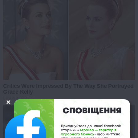
Critics Were Impressed By The Way She Portrayed
Grace Kelly
BRAINBERRIES