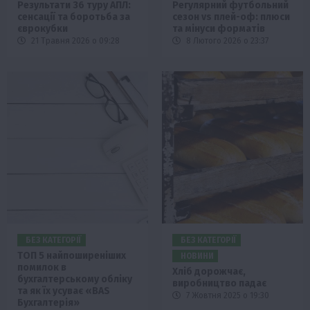
Результати 36 туру АПЛ:
Регулярний футбольний
сенсації та боротьба за
сезон vs плей-оф: плюси
єврокубки
та мінуси форматів
21 Травня 2026 о 09:28
8 Лютого 2026 о 23:37
БЕЗ КАТЕГОРІЇ
БЕЗ КАТЕГОРІЇ
ТОП 5 найпоширеніших
НОВИНИ
помилок в
Хліб дорожчає,
бухгалтерському обліку
виробництво падає
та як їх усуває «BAS
7 Жовтня 2025 о 19:30
Бухгалтерія»