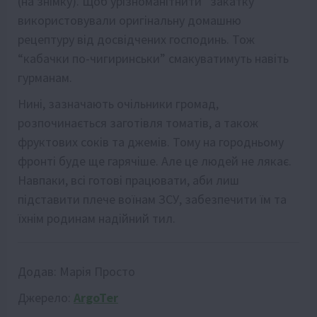
(на знімку). Щоб урізноманітнити ”закатку”
використовували оригінальну домашню
рецептуру від досвідчених господинь. Тож
“кабачки по-чигиринськи” смакуватимуть навіть
гурманам.
Нині, зазначають очільники громад,
розпочинається заготівля томатів, а також
фруктових соків та джемів. Тому на городньому
фронті буде ще гарячіше. Але це людей не лякає.
Навпаки, всі готові працювати, аби лиш
підставити плече воїнам ЗСУ, забезпечити їм та
їхнім родинам надійний тил.
Додав:
Марія Просто
Джерело:
ArgoTer