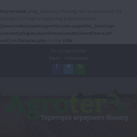
Deprecated
: preg_replace(): Passing null to parameter #3
($subject) of type array|string is deprecated in
/home/admin/web/agroter.com.ua/public_html/wp-
content/plugins/wordfence/vendor/wordfence/wf-
waf/src/lib/rules.php
on line
1896
Перейти
Пн. 10 Серпня 2026
до
Відео
Зображення
вмісту
Facebook
Twitter
Feed