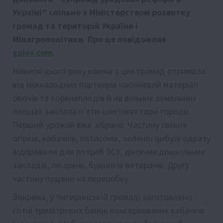
Україні” спільно з Міністерством розвитку
громад та територій України і
Мінагрополітики. Про це повідомляє
golos.com
.
Навесні цього року кожна з цих громад отримала
від міжнародних партнерів насіннєвий матеріал
овочів та коренеплодів й на вільних земельних
площах заклала п’яти-шестигектарні городи.
Перший урожай вже зібрано. Частину свіжих
огірків, кабачків, патисонів, зеленої цибулі одразу
відправили для потреб ЗСУ, дитячих дошкільних
закладів, лікарень, будинків ветеранів. Другу
частину пущено на переробку.
Зокрема, у Чигиринській громаді заготовлено
сотні трилітрових банок консервованих кабачків