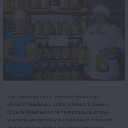
Три територіальні громади Черкаської
області: Зорівська Золотоніського району,
Буцька Уманського та Чигиринська, стали
учасницями проекту міжнародної технічної
допомоги “Супровід урядових реформ в