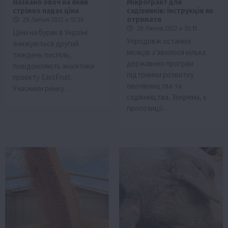
Названо овоч на який
Мікрогрант для
стрімко падає ціна
садівників: інструкція як
отримати
29 Липня 2022 о 12:30
29 Липня 2022 о 10:15
Ціни на буряк в Україні
Упродовж останніх
знижуються другий
місяців з’явилося кілька
тиждень поспіль,
державних програм
повідомляють аналітики
підтримки розвитку
проєкту EastFruit.
овочівництва та
Учасники ринку…
садівництва. Зокрема, є
пропозиції…