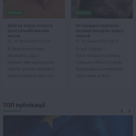
Новини
Новини
Ціни на зерно можуть
На Сумщині виявлено
зрости найближчим
перший випадок чуми у
часом
свиней
29 Липня 2022 о 07:29
29 Липня 2022 о 06:11
В Мінагрополітики
У селі Зазірки
вважають, що з
Конотопського району
відкриттям українських
Сумської області у річці
портів ціни на зернові в
Ведмедівська виявлено
Україні можуть зрости,…
труп свині, в якої…
ТОП публікації