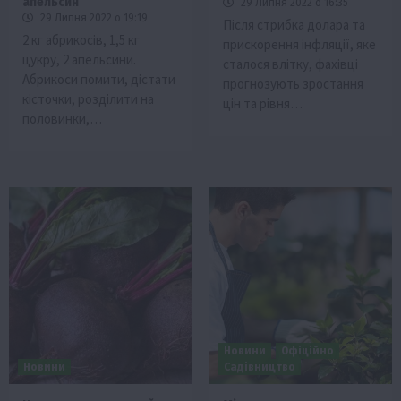
апельсин
29 Липня 2022 о 16:35
29 Липня 2022 о 19:19
Після стрибка долара та
2 кг абрикосів, 1,5 кг
прискорення інфляції, яке
цукру, 2 апельсини.
сталося влітку, фахівці
Абрикоси помити, дістати
прогнозують зростання
кісточки, розділити на
цін та рівня…
половинки,…
Новини
Офіційно
Новини
Садівництво