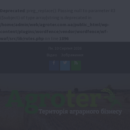
Deprecated
: preg_replace(): Passing null to parameter #3
($subject) of type array|string is deprecated in
/home/admin/web/agroter.com.ua/public_html/wp-
content/plugins/wordfence/vendor/wordfence/wf-
waf/src/lib/rules.php
on line
1896
Перейти
Пн. 10 Серпня 2026
до
Відео
Зображення
вмісту
Facebook
Twitter
Feed