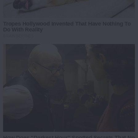
Tropes Hollywood Invented That Have Nothing To
Do With Reality
BRAINBERRIES
How Does "Darkest Hour" Spotted Secrets That No