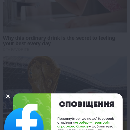
Why this ordinary drink is the secret to feeling
your best every day
CTA FAVORITE