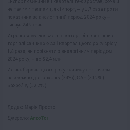
Експорт свинини в І кварталі теж зростав, хоча й
не такими темпами, як імпорт, ‒ у 1,7 раза проти
показника за аналогічний період 2024 року ‒ і
сягнув 845 тонн.
У грошовому еквіваленті виторг від зовнішньої
торгівлі свининою за І квартал цього року зріс у
1,8 раза, як порівняти з аналогічним періодом
2024 року, – до $2,4 млн.
У січні-березні цього року свинину постачали
переважно до Гонконгу (34%), ОАЕ (20,2%) і
Бахрейну (12,2%).
Додав:
Марія Просто
Джерело:
ArgoTer