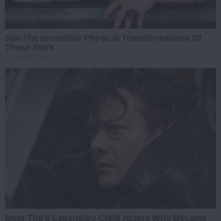
See The Incredible Physical Transformations Of
These Stars
BRAINBERRIES
Meet The 6 Legendary Child Actors Who Became