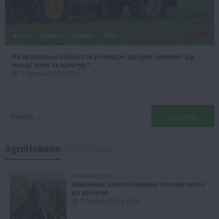
Бізнес
Новини
Поради
ТОП1
Як правильно підібрати розкидач добрив залежно від
площі поля та культур?
7 Серпня 2026 о 10:14
Пошук:
AgroНовини
Популярні
Рослиництво
Живлення озимої пшениці восени: ключ
до врожаю
7 Серпня 2026 о 22:58