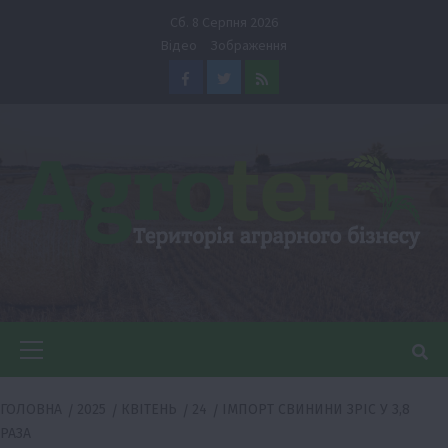
Перейти
Сб. 8 Серпня 2026
до
Відео
Зображення
вмісту
Facebook
Twitter
Feed
Головне
меню
ГОЛОВНА
2025
КВІТЕНЬ
24
ІМПОРТ СВИНИНИ ЗРІС У 3,8
РАЗА