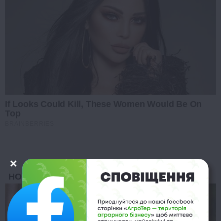
If Looks Could Kill, These Women Would Be On
Top
BRAINBERRIES