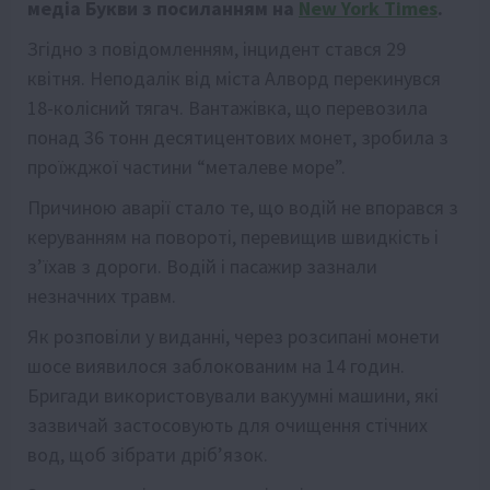
медіа Букви з посиланням на
New York Times
.
Згiдно з повiдомленням, iнцидент стався 29
квiтня. Неподалiк вiд мiста Алворд перекинувся
18-колiсний тягач. Вантажiвка, що перевозила
понад 36 тонн десятицентових монет, зробила з
проїжджої частини “металеве море”.
Причиною аварiї стало те, що водiй не впорався з
керуванням на поворотi, перевищив швидкiсть i
з’їхав з дороги. Водiй i пасажир зазнали
незначних травм.
Як розповiли у виданнi, через розсипанi монети
шосе виявилося заблокованим на 14 годин.
Бригади використовували вакуумнi машини, якi
зазвичай застосовують для очищення стiчних
вод, щоб зiбрати дрiб’язок.