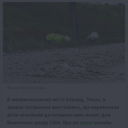
Фото: New York Times.
В американському мiстi Алворд, Техас, в
аварiю потрапила вантажiвка, що перевозила
вiсiм мiльйонiв десятицентових монет для
Монетного двору США. Про це
пише
онлайн-