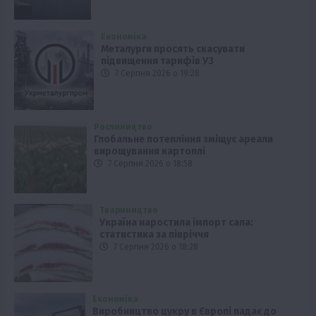
Економіка
Металурги просять скасувати
підвищення тарифів УЗ
7 Серпня 2026 о 19:28
Рослиництво
Глобальне потепління зміщує ареали
вирощування картоплі
7 Серпня 2026 о 18:58
Твариництво
Україна наростила імпорт сала:
статистика за півріччя
7 Серпня 2026 о 18:28
Економіка
Виробництво цукру в Європі падає до