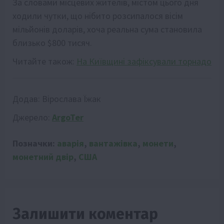
За словами мiсцевих жителiв, мiстом цього дня
ходили чутки, що нiбито розсипалося вiсiм
мiльйонiв доларiв, хоча реальна сума становила
близько $800 тисяч.
Читайте також:
На Київщині зафіксували торнадо
Додав:
Вірослава Їжак
Джерело:
ArgoTer
Позначки:
аварія
,
вантажівка
,
монети
,
монетний двір
,
США
Залишити коментар