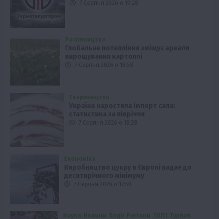
7 Серпня 2026 о 19:28
Рослиництво
Глобальне потепління зміщує ареали
вирощування картоплі
7 Серпня 2026 о 18:58
Твариництво
Україна наростила імпорт сала:
статистика за півріччя
7 Серпня 2026 о 18:28
Економіка
Виробництво цукру в Європі падає до
десятирічного мінімуму
7 Серпня 2026 о 17:58
Наука
Новини
Події
Регіони
ТОП1
Туризм