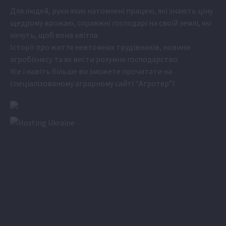
Для людей, руки яких натомлені працею, які знають ціну
щедрому врожаю, справжні господарі на своїй землі, які
хочуть, щоб вона квітла.
Історії про життя невтомних трудівників, новини
агробізнесу та як вести розумне господарство.
Усе і навіть більше ви зможете прочитати на
спеціалізованому аграрному сайті
“Агротер”
!