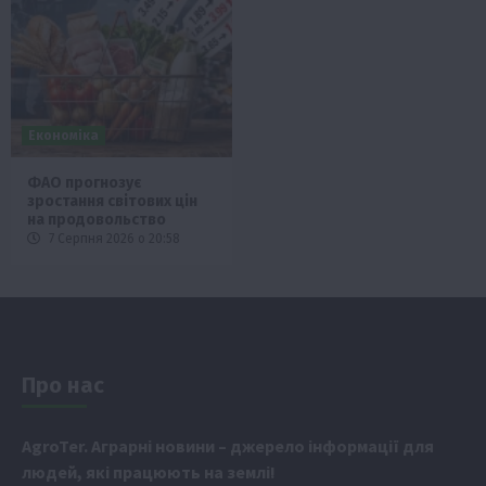
Економіка
ФАО прогнозує
зростання світових цін
на продовольство
7 Серпня 2026 о 20:58
Про нас
Аgr
oTer. Аграрні новини
– джерело інформації для
людей, які працюють на землі!