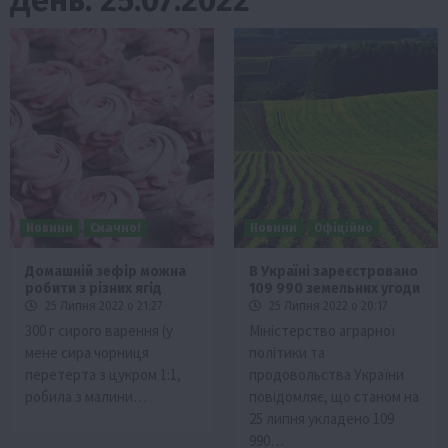
Новини
Смачно!
Новини
Офіційно
Домашній зефір можна
В Україні зареєстровано
робити з різних ягід
109 990 земельних угоди
25 Липня 2022 о 21:27
25 Липня 2022 о 20:17
300 г сирого варення (у
Міністерство аграрної
мене сира чорниця
політики та
перетерта з цукром 1:1,
продовольства України
робила з малини…
повідомляє, що станом на
25 липня укладено 109
990…