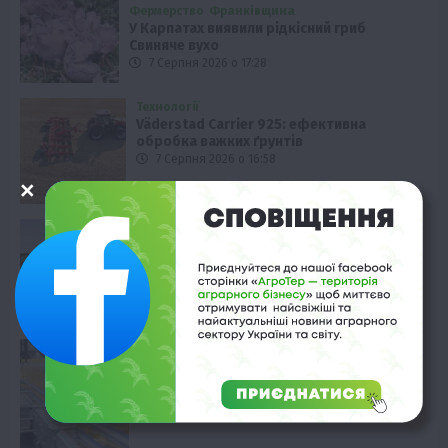
Фермерство
Франківщина
У Карпатах виявили рідкісний гриб
Свиняче вухо
7 Серпня 2026 о 17:28
Технології
Väderstad Carrier 925: ефективна
обробка важких ґрунтів
7 Серпня 2026 о 16:58
Технології
Алюмінієвий напівпричіп KRONE SX:
перевезення без втрат
7 Серпня 2026 о 16:28
Економіка
Світові ціни на рослинні олії досягли
чотирирічного піку
7 Серпня 2026 о 15:58