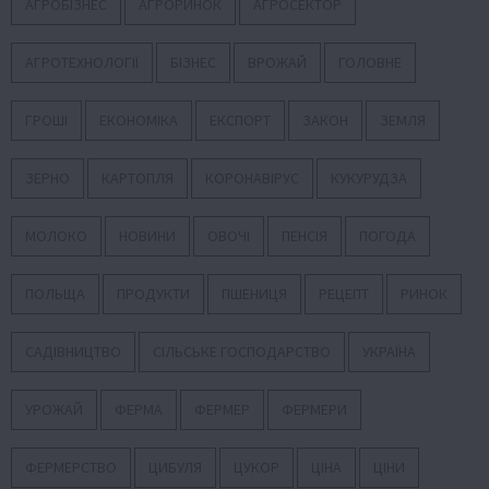
АГРОБІЗНЕС
АГРОРИНОК
АГРОСЕКТОР
АГРОТЕХНОЛОГІЇ
БІЗНЕС
ВРОЖАЙ
ГОЛОВНЕ
ГРОШІ
ЕКОНОМІКА
ЕКСПОРТ
ЗАКОН
ЗЕМЛЯ
ЗЕРНО
КАРТОПЛЯ
КОРОНАВІРУС
КУКУРУДЗА
МОЛОКО
НОВИНИ
ОВОЧІ
ПЕНСІЯ
ПОГОДА
ПОЛЬЩА
ПРОДУКТИ
ПШЕНИЦЯ
РЕЦЕПТ
РИНОК
САДІВНИЦТВО
СІЛЬСЬКЕ ГОСПОДАРСТВО
УКРАЇНА
УРОЖАЙ
ФЕРМА
ФЕРМЕР
ФЕРМЕРИ
ФЕРМЕРСТВО
ЦИБУЛЯ
ЦУКОР
ЦІНА
ЦІНИ