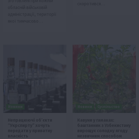
зготовлені при кожній
скоротився…
обласній військовій
адміністрації, території
якої тимчасово…
Новини
Новини
Суспільство
Непрацюючі об’єкти
Кавуни у гамаках:
“Укрспирту” хочуть
баштанник з Узбекистану
передати у приватну
вирощує солодку ягоду
власність
незвичним способом