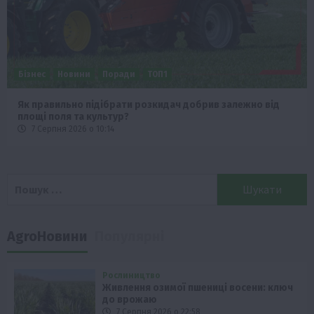
Бізнес
Новини
Поради
ТОП1
Як правильно підібрати розкидач добрив залежно від
площі поля та культур?
7 Серпня 2026 о 10:14
Пошук:
AgroНовини
Популярні
Рослиництво
Живлення озимої пшениці восени: ключ
до врожаю
7 Серпня 2026 о 22:58