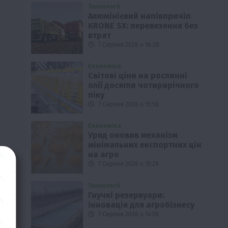
Технології
Алюмінієвий напівпричіп
KRONE SX: перевезення без
втрат
7 Серпня 2026 о 16:28
Економіка
Світові ціни на рослинні
олії досягли чотирирічного
піку
7 Серпня 2026 о 15:58
Економіка
Уряд оновив механізм
мінімальних експортних цін
на агро
7 Серпня 2026 о 15:28
Технології
Гнучкі резервуари:
інновація для агробізнесу
7 Серпня 2026 о 14:58