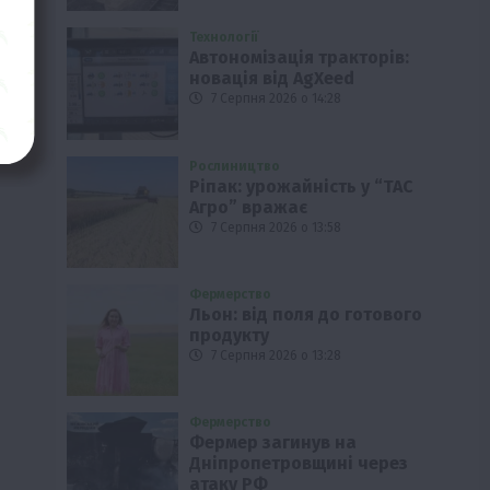
Технології
Автономізація тракторів:
новація від AgXeed
7 Серпня 2026 о 14:28
Рослиництво
Ріпак: урожайність у “ТАС
Агро” вражає
7 Серпня 2026 о 13:58
Фермерство
Льон: від поля до готового
продукту
7 Серпня 2026 о 13:28
Фермерство
Фермер загинув на
Дніпропетровщині через
атаку РФ