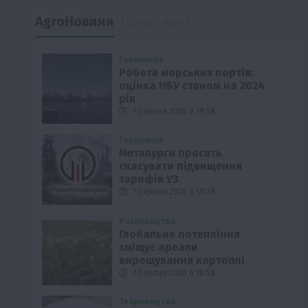
AgroНовини
Популярні
Економіка
Робота морських портів:
оцінка НБУ станом на 2024
рік
7 Серпня 2026 о 19:58
Економіка
Металурги просять
скасувати підвищення
тарифів УЗ
7 Серпня 2026 о 19:28
Рослиництво
Глобальне потепління
зміщує ареали
вирощування картоплі
7 Серпня 2026 о 18:58
Твариництво