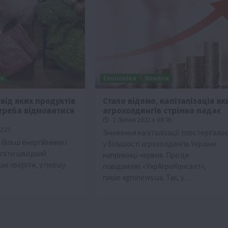
ни
Економіка
Новини
 від яких продуктів
Стало відомо, капіталізація як
треба відмовитися
агрохолдингів стрімко падає
Події
2 Липня 2022 о 08:18
Бізнес
Новини
Поради
ТОП1
2:21
Зниження капіталізації спостерігалос
більш енергійними і
у більшості агрохолдингів України
ріїв:
Як правильно підібрати розкидач добрив
ігати швидкий
наприкінці червня. Про це
залежно від площі поля та культур?
ше хворіти, у першу
повідомляє «УкрАгроКонсалт»,
7 Серпня 2026 о 10:14
пише agronews.ua. Так, у…