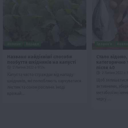
Новини
Поради
Здоров’я
Нови
Названо найдієвіші способи
Стало відомо,
позбуття шкідників на капусті
категорично 
Бізнес
Економіка
Життя в селі
Новини
після 40
2 Липня 2022 о 17:24
Суспільство
ТОП1
Фермерство
2 Липня 2022 о 1
Капуста часто страждає від нападу
Щоб залишатися 
шкідників, які полюбляють харчуватися
Пролонгація кредитів 5-7-9% для агра
активними, збер
листям та соком рослини. Іноді
нові кращі умови
метаболізм і мен
врожай…
4 Серпня 2026 о 08:58
чергу…