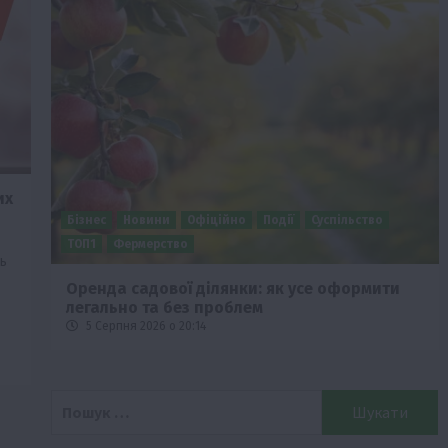
их
Бізнес
Новини
Офіційно
Події
Суспільство
ТОП1
Фермерство
ь
Оренда садової ділянки: як усе оформити
легально та без проблем
5 Серпня 2026 о 20:14
Пошук: