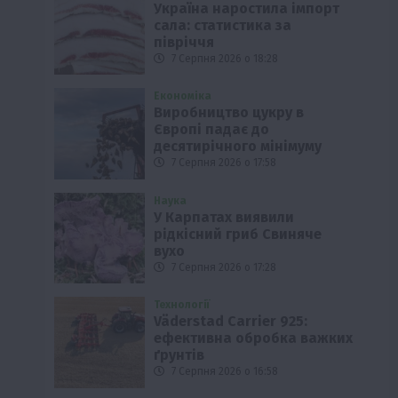
Україна наростила імпорт
сала: статистика за
півріччя
7 Серпня 2026 о 18:28
Економіка
Виробництво цукру в
Європі падає до
десятирічного мінімуму
7 Серпня 2026 о 17:58
Наука
У Карпатах виявили
рідкісний гриб Свиняче
вухо
7 Серпня 2026 о 17:28
Технології
Väderstad Carrier 925:
ефективна обробка важких
ґрунтів
7 Серпня 2026 о 16:58