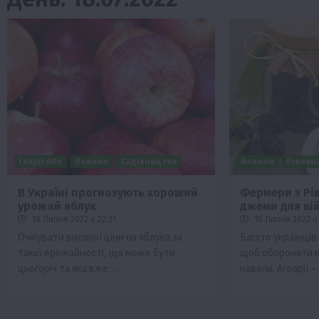
Галузі АПК
Новини
Садівництво
Новини
Рівнен
В Україні прогнозують хороший
Фермери з Рі
урожай яблук
джеми для ві
Бізнес
Економіка
Життя в селі
Новини
18 Липня 2022 о 22:31
18 Липня 2022 о 
ТОП1
Фермерство
Очікувати високої ціни на яблука за
Багато українців
такої врожайності, що може бути
щоб обороняти кр
Аграрії отримають кредити до 10 млн 
цьогоріч та яка вже…
навали. Аграрії 
Sense Bank
4 Серпня 2026 о 12:08