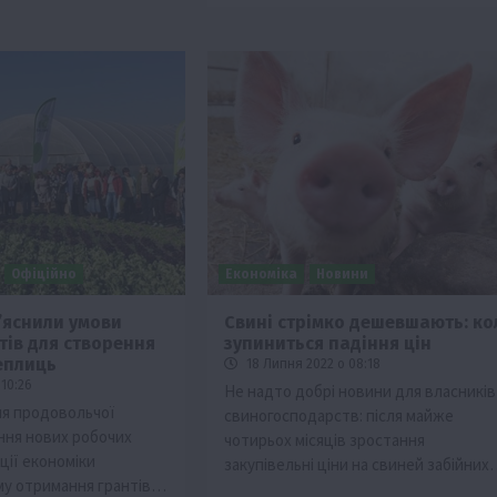
Офіційно
Економіка
Новини
’яснили умови
Свині стрімко дешевшають: ко
тів для створення
зупиниться падіння цін
теплиць
18 Липня 2022 о 08:18
10:26
Не надто добрі новини для власників
я продовольчої
свиногосподарств: після майже
ння нових робочих
чотирьох місяців зростання
ації економіки
закупівельні ціни на свиней забійних
му отримання грантів…