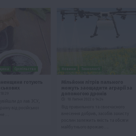
щина
Суспільство
Новини
Технології
вненщини готують
Мільйони літрів пального
йськових
можуть заощадити аграрії за
Події
Наука
Новини
Події
Регіони
ТОП1
Туризм
допомогою дронів
18:29
Фермерство
Франківщина
18 Липня 2022 о 14:24
 увійшли до лав ЗСУ,
Від правильного та своєчасного
аїну від російської
грн від
У Карпатах виявили рідкісний гриб Свиня
внесення добрив, засобів захисту
– не…
вухо
рослин залежить якість та обсяги
7 Серпня 2026 о 17:28
майбутнього врожаю….