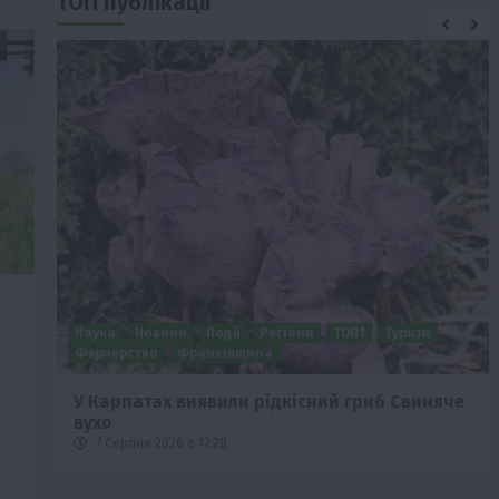
ТОП публікації
Бізнес
Новини
Поради
ТОП1
че
Як правильно підібрати розкидач добрив
залежно від площі поля та культур?
7 Серпня 2026 о 10:14