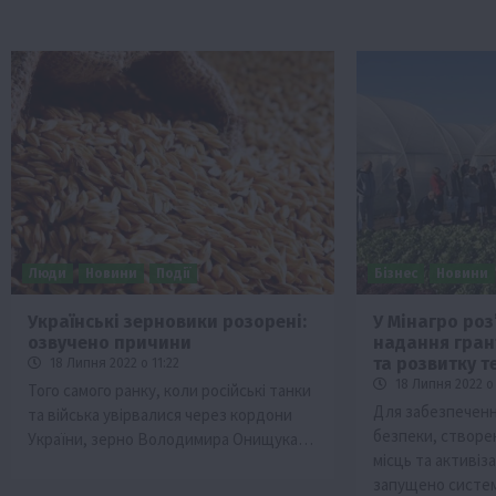
Люди
Новини
Події
Бізнес
Новини
Українські зерновики розорені:
У Мінагро роз
озвучено причини
надання гран
та розвитку 
18 Липня 2022 о 11:22
18 Липня 2022 о 
Того самого ранку, коли російські танки
Для забезпеченн
та війська увірвалися через кордони
безпеки, створе
України, зерно Володимира Онищука…
місць та активіз
запущено систе