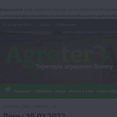
Deprecated
: preg_replace(): Passing null to parameter #3 ($subje
content/plugins/wordfence/vendor/wordfence/wf-waf/src/lib
Перейти
Сб. 8 Серпня 2026
Відео
Зображення
до
вмісту
Новини
Офіційно
Люди
Життя в селі
Галузі АПК
ГОЛОВНА
2022
ЛИПЕНЬ
18
День:
18.07.2022