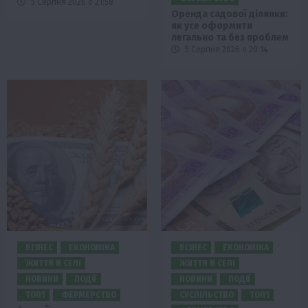
5 Серпня 2026 о 21:58
Оренда садової ділянки:
як усе оформити
легально та без проблем
5 Серпня 2026 о 20:14
БІЗНЕС
ЕКОНОМІКА
БІЗНЕС
ЕКОНОМІКА
ЖИТТЯ В СЕЛІ
ЖИТТЯ В СЕЛІ
НОВИНИ
ПОДІЇ
НОВИНИ
ПОДІЇ
ТОП1
ФЕРМЕРСТВО
СУСПІЛЬСТВО
ТОП1