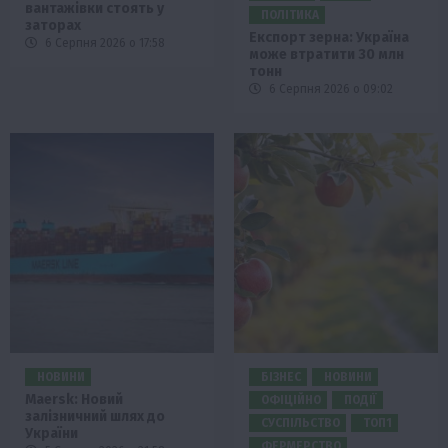
вантажівки стоять у
ПОЛІТИКА
заторах
Експорт зерна: Україна
6 Серпня 2026 о 17:58
може втратити 30 млн
тонн
6 Серпня 2026 о 09:02
НОВИНИ
БІЗНЕС
НОВИНИ
Maersk: Новий
ОФІЦІЙНО
ПОДІЇ
залізничний шлях до
СУСПІЛЬСТВО
ТОП1
України
ФЕРМЕРСТВО