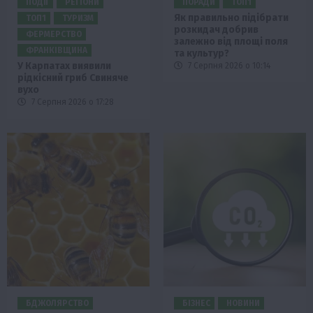
ПОДІЇ
РЕГІОНИ
ПОРАДИ
ТОП1
Як правильно підібрати
ТОП1
ТУРИЗМ
розкидач добрив
ФЕРМЕРСТВО
залежно від площі поля
ФРАНКІВЩИНА
та культур?
У Карпатах виявили
7 Серпня 2026 о 10:14
рідкісний гриб Свиняче
вухо
7 Серпня 2026 о 17:28
БДЖОЛЯРСТВО
БІЗНЕС
НОВИНИ