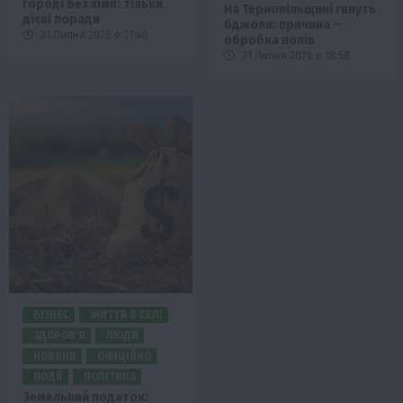
городі без хімії: тільки
На Тернопільщині гинуть
дієві поради
бджоли: причина –
31 Липня 2026 о 21:40
обробка полів
31 Липня 2026 о 18:58
БІЗНЕС
ЖИТТЯ В СЕЛІ
ЗДОРОВ’Я
ЛЮДИ
НОВИНИ
ОФІЦІЙНО
ПОДІЇ
ПОЛІТИКА
Земельний податок: