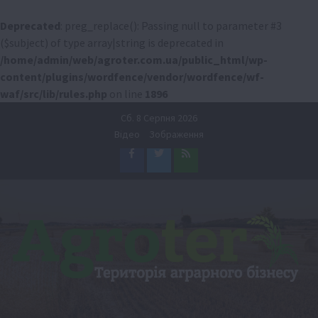
Deprecated
: preg_replace(): Passing null to parameter #3
($subject) of type array|string is deprecated in
/home/admin/web/agroter.com.ua/public_html/wp-
content/plugins/wordfence/vendor/wordfence/wf-
waf/src/lib/rules.php
on line
1896
Перейти
Сб. 8 Серпня 2026
до
Відео
Зображення
вмісту
Facebook
Twitter
Feed