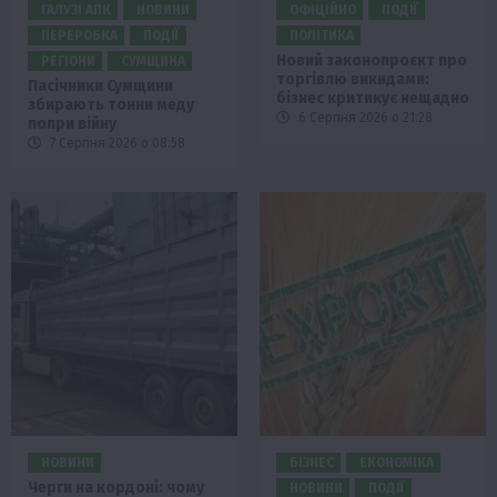
ГАЛУЗІ АПК
НОВИНИ
ОФІЦІЙНО
ПОДІЇ
ПЕРЕРОБКА
ПОДІЇ
ПОЛІТИКА
Новий законопроєкт про
РЕГІОНИ
СУМЩИНА
торгівлю викидами:
Пасічники Сумщини
бізнес критикує нещадно
збирають тонни меду
6 Серпня 2026 о 21:28
попри війну
7 Серпня 2026 о 08:58
НОВИНИ
БІЗНЕС
ЕКОНОМІКА
Черги на кордоні: чому
НОВИНИ
ПОДІЇ