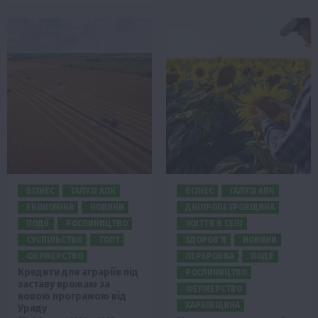
БІЗНЕС
ГАЛУЗІ АПК
БІЗНЕС
ГАЛУЗІ АПК
ЕКОНОМІКА
НОВИНИ
ДНІПРОПЕТРОВЩИНА
ПОДІЇ
РОСЛИНИЦТВО
ЖИТТЯ В СЕЛІ
СУСПІЛЬСТВО
ТОП1
ЗДОРОВ’Я
НОВИНИ
ФЕРМЕРСТВО
ПЕРЕРОБКА
ПОДІЇ
Кредити для аграріїв під
РОСЛИНИЦТВО
заставу врожаю за
ФЕРМЕРСТВО
новою програмою від
ХАРКІВЩИНА
Уряду