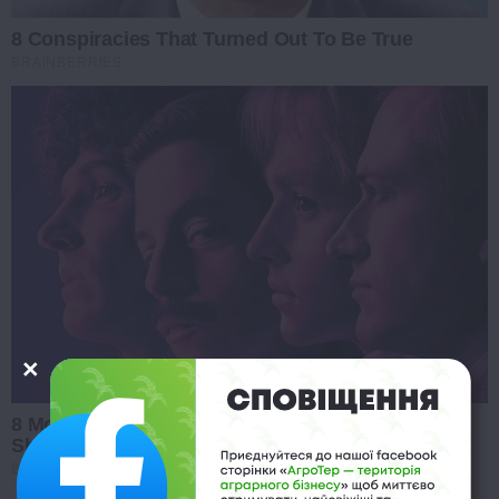
8 Conspiracies That Turned Out To Be True
BRAINBERRIES
8 Movies Based On Real Stories That Give Us
Shivers
BRAINBERRIES