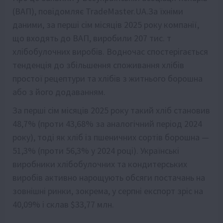
(ВАП), повідомляє TradeMaster.UA.За їхніми
даними, за перші сім місяців 2025 року компанії,
що входять до ВАП, виробили 207 тис. т
хлібобулочних виробів. Водночас спостерігається
тенденція до збільшення споживання хлібів
простої рецептури та хлібів з житнього борошна
або з його додаванням.
За перші сім місяців 2025 року такий хліб становив
48,7% (проти 43,68% за аналогічний період 2024
року), тоді як хліб із пшеничних сортів борошна —
51,3% (проти 56,3% у 2024 році). Українські
виробники хлібобулочних та кондитерських
виробів активно нарощують обсяги постачань на
зовнішні ринки, зокрема, у серпні експорт зріс на
40,09% і склав $33,77 млн.