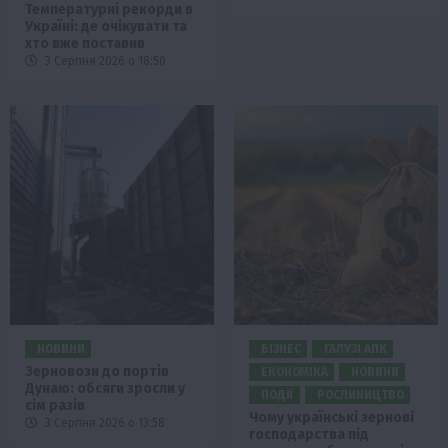
Температурні рекорди в
Україні: де очікувати та
хто вже поставив
3 Серпня 2026 о 18:50
НОВИНИ
БІЗНЕС
ГАЛУЗІ АПК
Зерновози до портів
ЕКОНОМІКА
НОВИНИ
Дунаю: обсяги зросли у
ПОДІЇ
РОСЛИНИЦТВО
сім разів
Чому українські зернові
3 Серпня 2026 о 13:58
господарства під