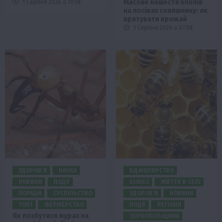
Масове нашестя клопів
1 Серпня 2026 о 11:58
на посівах соняшнику: як
врятувати врожай
1 Серпня 2026 о 07:58
ЗДОРОВ’Я
НАУКА
БДЖОЛЯРСТВО
НОВИНИ
ПОДІЇ
БІЗНЕС
ЖИТТЯ В СЕЛІ
ПОРАДИ
СУСПІЛЬСТВО
ЗДОРОВ’Я
НОВИНИ
ТОП1
ФЕРМЕРСТВО
ПОДІЇ
РЕГІОНИ
Як позбутися мурах на
ТЕРНОПІЛЬЩИНА