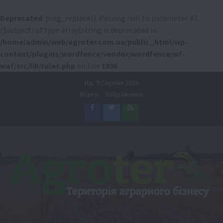
Deprecated
: preg_replace(): Passing null to parameter #3
($subject) of type array|string is deprecated in
/home/admin/web/agroter.com.ua/public_html/wp-
content/plugins/wordfence/vendor/wordfence/wf-
waf/src/lib/rules.php
on line
1896
Перейти
Нд. 9 Серпня 2026
до
Відео
Зображення
вмісту
Facebook
Twitter
Feed