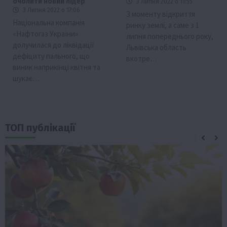
очолити новий лідер
3 Липня 2022 о 11:55
3 Липня 2022 о 17:06
З моменту відкриття
Національна компанія
ринку землі, а саме з 1
«Нафтогаз України»
липня попереднього року,
долучилася до ліквідації
Львівська область
дефіциту пального, що
вкотре…
виник наприкінці квітня та
шукає…
ТОП публікації