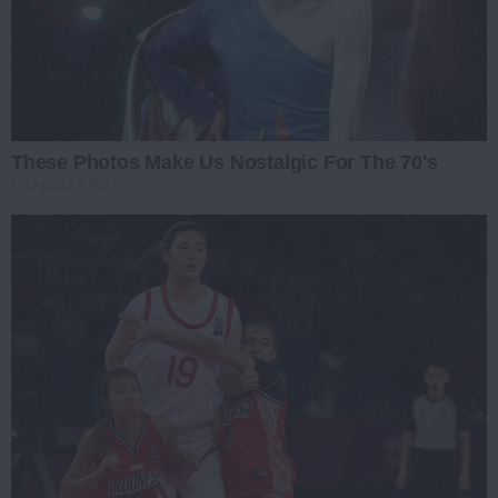
These Photos Make Us Nostalgic For The 70's
BRAINBERRIES