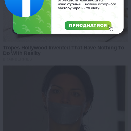
Tropes Hollywood Invented That Have Nothing To
Do With Reality
BRAINBERRIES