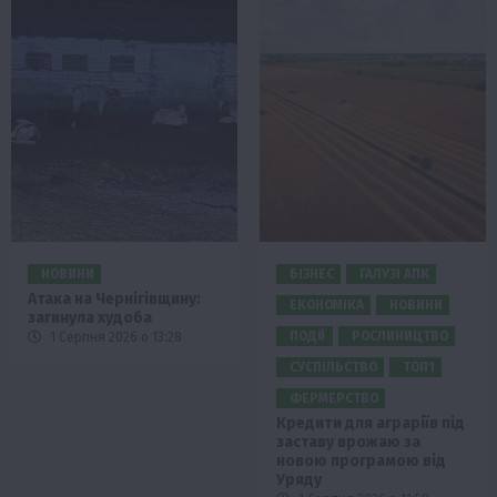
НОВИНИ
БІЗНЕС
ГАЛУЗІ АПК
Атака на Чернігівщину:
ЕКОНОМІКА
НОВИНИ
загинула худоба
ПОДІЇ
РОСЛИНИЦТВО
1 Серпня 2026 о 13:28
СУСПІЛЬСТВО
ТОП1
ФЕРМЕРСТВО
Кредити для аграріїв під
заставу врожаю за
новою програмою від
Уряду