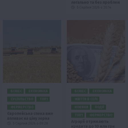
легально та без проблем
5 Серпня 2026 о 20:14
БІЗНЕС
ЕКОНОМІКА
БІЗНЕС
ЕКОНОМІКА
СУСПІЛЬСТВО
ТОП1
ЖИТТЯ В СЕЛІ
ФЕРМЕРСТВО
НОВИНИ
ПОДІЇ
Європейська спека вже
ТОП1
ФЕРМЕРСТВО
впливає на ціну зерна
Аграрії отримають
5 Серпня 2026 о 09:28
кредити до 10 млн грн