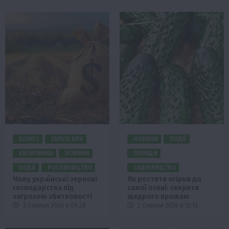
БІЗНЕС
ГАЛУЗІ АПК
НОВИНИ
ПОДІЇ
ЕКОНОМІКА
НОВИНИ
ПОРАДИ
ПОДІЇ
РОСЛИНИЦТВО
САДІВНИЦТВО
Чому українські зернові
Як ростити огірки до
господарства під
самої осені: секрети
загрозою збитковості
щедрого врожаю
3 Серпня 2026 о 09:28
2 Серпня 2026 о 12:13