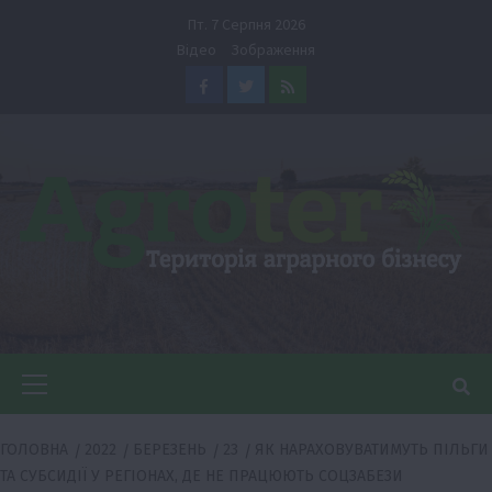
Перейти
Пт. 7 Серпня 2026
до
Відео
Зображення
вмісту
Facebook
Twitter
Feed
Головне
меню
ГОЛОВНА
2022
БЕРЕЗЕНЬ
23
ЯК НАРАХОВУВАТИМУТЬ ПІЛЬГИ
ТА СУБСИДІЇ У РЕГІОНАХ, ДЕ НЕ ПРАЦЮЮТЬ СОЦЗАБЕЗИ