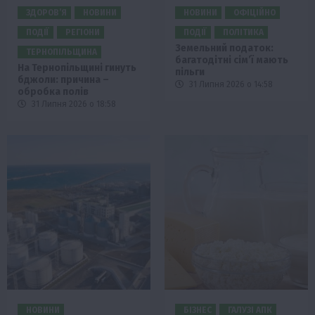
ЗДОРОВ’Я
НОВИНИ
НОВИНИ
ОФІЦІЙНО
ПОДІЇ
РЕГІОНИ
ПОДІЇ
ПОЛІТИКА
Земельний податок:
ТЕРНОПІЛЬЩИНА
багатодітні сім’ї мають
На Тернопільщині гинуть
пільги
бджоли: причина –
31 Липня 2026 о 14:58
обробка полів
31 Липня 2026 о 18:58
НОВИНИ
БІЗНЕС
ГАЛУЗІ АПК