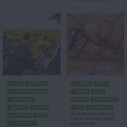
1 Серпня 2026 о 11:58
БІЗНЕС
ГАЛУЗІ АПК
ЗДОРОВ’Я
НАУКА
ДНІПРОПЕТРОВЩИНА
НОВИНИ
ПОДІЇ
ЖИТТЯ В СЕЛІ
ПОРАДИ
СУСПІЛЬСТВО
ЗДОРОВ’Я
НОВИНИ
ТОП1
ФЕРМЕРСТВО
Як позбутися мурах на
ПЕРЕРОБКА
ПОДІЇ
городі без хімії: тільки
дієві поради
РОСЛИНИЦТВО