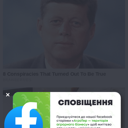
8 Conspiracies That Turned Out To Be True
BRAINBERRIES