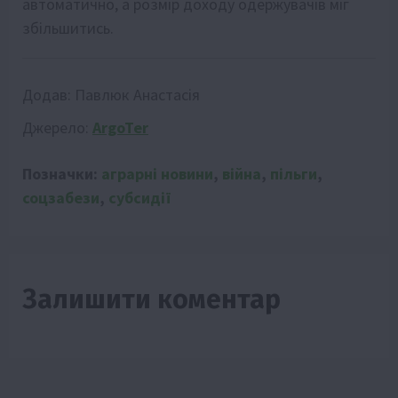
автоматично, а розмір доходу одержувачів міг
збільшитись.
Додав:
Павлюк Анастасія
Джерело:
ArgoTer
Позначки:
аграрні новини
,
війна
,
пільги
,
соцзабези
,
субсидії
Залишити коментар