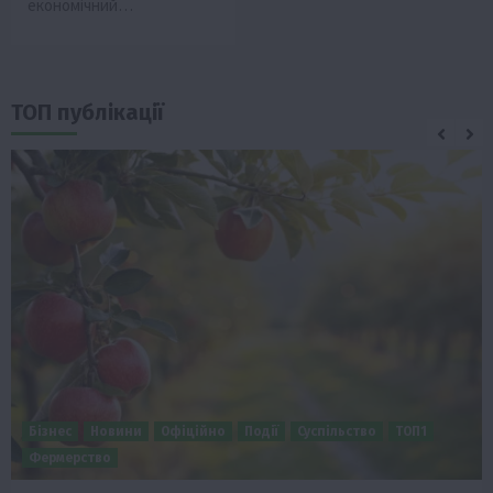
економічний…
ТОП публікації
Бізнес
Новини
Офіційно
Події
Суспільство
ТОП1
Фермерство