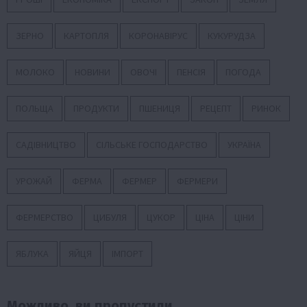
ЗЕРНО
КАРТОПЛЯ
КОРОНАВІРУС
КУКУРУДЗА
МОЛОКО
НОВИНИ
ОВОЧІ
ПЕНСІЯ
ПОГОДА
ПОЛЬЩА
ПРОДУКТИ
ПШЕНИЦЯ
РЕЦЕПТ
РИНОК
САДІВНИЦТВО
СІЛЬСЬКЕ ГОСПОДАРСТВО
УКРАЇНА
УРОЖАЙ
ФЕРМА
ФЕРМЕР
ФЕРМЕРИ
ФЕРМЕРСТВО
ЦИБУЛЯ
ЦУКОР
ЦІНА
ЦІНИ
ЯБЛУКА
ЯЙЦЯ
ІМПОРТ
Можливо, ви пропустили