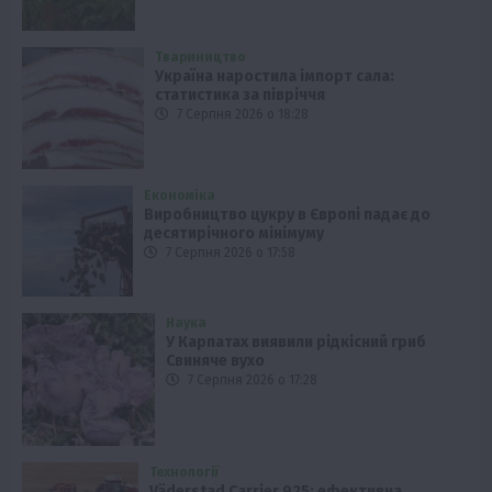
Твариництво
Україна наростила імпорт сала:
статистика за півріччя
7 Серпня 2026 о 18:28
Економіка
Виробництво цукру в Європі падає до
десятирічного мінімуму
7 Серпня 2026 о 17:58
Наука
У Карпатах виявили рідкісний гриб
Свиняче вухо
7 Серпня 2026 о 17:28
Технології
Väderstad Carrier 925: ефективна