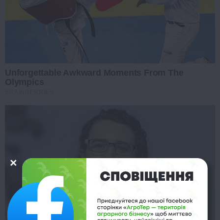
Unforgettable Awkward Moments From The
Olympics
BRAINBERRIES