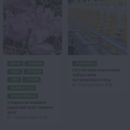
НАУКА
НОВИНИ
ЕКОНОМІКА
Світові ціни на рослинні
ПОДІЇ
РЕГІОНИ
олії досягли
чотирирічного піку
ТОП1
ТУРИЗМ
7 Серпня 2026 о 15:58
ФЕРМЕРСТВО
ФРАНКІВЩИНА
У Карпатах виявили
рідкісний гриб Свиняче
вухо
7 Серпня 2026 о 17:28