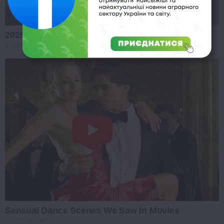
2025’s Most Impactful Celebrity Farewells
BRAINBERRIES
Sensual Dance Scenes We Saw In Movies
BRAINBERRIES