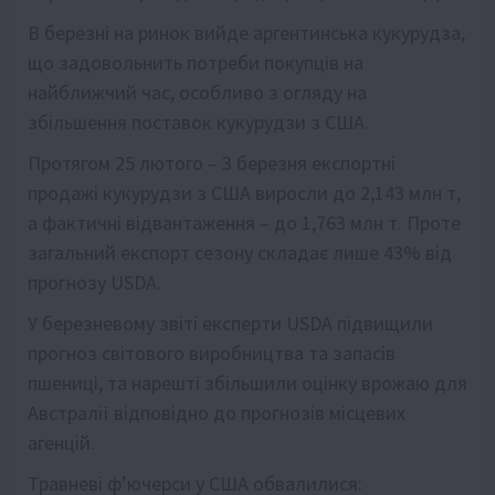
В березні на ринок вийде аргентинська кукурудза,
що задовольнить потреби покупців на
найближчий час, особливо з огляду на
збільшення поставок кукурудзи з США.
Протягом 25 лютого – 3 березня експортні
продажі кукурудзи з США виросли до 2,143 млн т,
а фактичні відвантаження – до 1,763 млн т. Проте
загальний експорт сезону складає лише 43% від
прогнозу USDA.
У березневому звіті експерти USDA підвищили
прогноз світового виробництва та запасів
пшениці, та нарешті збільшили оцінку врожаю для
Австралії відповідно до прогнозів місцевих
агенцій.
Травневі ф’ючерси у США обвалилися: