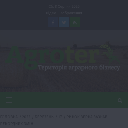
Перейти
Сб. 8 Серпня 2026
до
Відео
Зображення
вмісту
Facebook
Twitter
Feed
Головне
меню
ГОЛОВНА
2022
БЕРЕЗЕНЬ
17
РИНОК ЗЕРНА ЗАЗНАВ
РЕКОРДНИХ ЗМІН