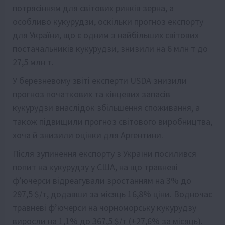
потрясінням для світових ринків зерна, а
особливо кукурудзи, оскільки прогноз експорту
для України, що є одним з найбільших світових
постачальників кукурудзи, знизили на 6 млн т до
27,5 млн т.
У березневому звіті експерти USDA знизили
прогноз початкових та кінцевих запасів
кукурудзи внаслідок збільшення споживання, а
також підвищили прогноз світового виробництва,
хоча й знизили оцінки для Аргентини.
Після зупинення експорту з України посилився
попит на кукурудзу у США, на що травневі
ф’ючерси відреагували зростанням на 3% до
297,5 $/т, додавши за місяць 16,8% ціни. Водночас
травневі ф’ючерси на чорноморську кукурудзу
виросли на 1,1% до 367,5 $/т (+27,6% за місяць).