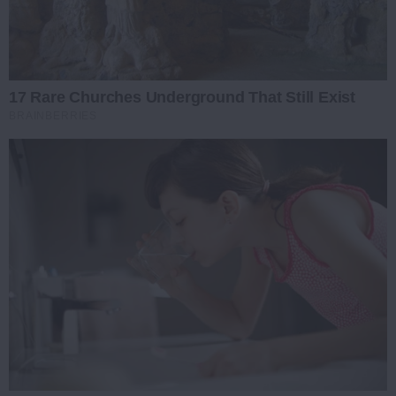
17 Rare Churches Underground That Still Exist
BRAINBERRIES