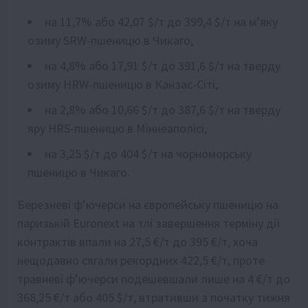
на 11,7% або 42,07 $/т до 399,4 $/т на м’яку
озиму SRW-пшеницю в Чикаго,
на 4,8% або 17,91 $/т до 391,6 $/т на тверду
озиму HRW-пшеницю в Канзас-Сіті,
на 2,8% або 10,66 $/т до 387,6 $/т на тверду
яру HRS-пшеницю в Міннеаполісі,
на 3,25 $/т до 404 $/т на чорноморську
пшеницю в Чикаго.
Березневі ф’ючерси на європейську пшеницю на
паризькій Euronext на тлі завершення терміну дії
контрактів впали на 27,5 €/т до 395 €/т, хоча
нещодавно сягали рекордних 422,5 €/т, проте
травневі ф’ючерси подешевшали лише на 4 €/т до
368,25 €/т або 405 $/т, втративши з початку тижня