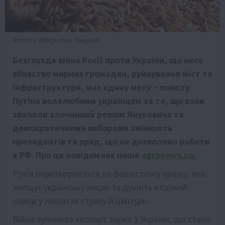
Фото з відкритих джерел
Безглузда війна Росії проти України, що несе
вбивство мирних громадян, руйнування міст та
інфраструктури, має єдину мету – помсту
Путіна волелюбним українцям за те, що вони
звалили злочинний режим Януковича та
демократичними виборами змінюють
президентів та уряд, що не дозволено робити
в РФ. Про це повідомляє пише
agronews.ua.
Росія перетворюється на фашистську країну, яка
знищує українську націю та душить власний
народ у лещатах страху й цензури.
Війна зупинила експорт зерна з України, що стало