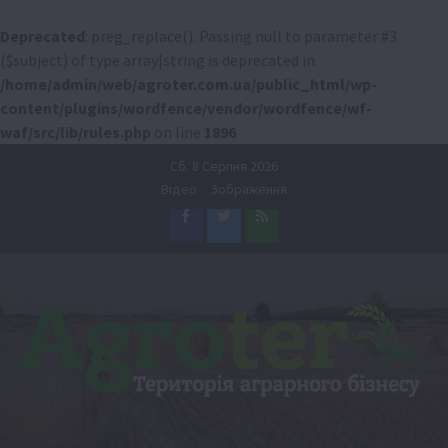
Deprecated
: preg_replace(): Passing null to parameter #3
($subject) of type array|string is deprecated in
/home/admin/web/agroter.com.ua/public_html/wp-
content/plugins/wordfence/vendor/wordfence/wf-
waf/src/lib/rules.php
on line
1896
Перейти
Сб. 8 Серпня 2026
до
Відео
Зображення
вмісту
Facebook
Twitter
Feed