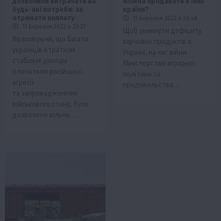
дозволили витрачати на
можна продавати в інші
будь-які потреби: як
країни?
отримати виплату
11 Березня 2022 о 20:48
11 Березня 2022 о 23:37
Щоб уникнути дефіциту
Враховуючи, що багато
харчових продуктів в
українців втратили
Україні, на час війни
стабільні доходи
Міністерство аграрної
з початком російської
політики та
агресії
продовольства…
та запровадженням
військового стану, було
дозволено вільно…