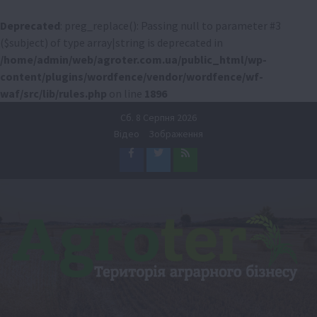
Deprecated
: preg_replace(): Passing null to parameter #3
($subject) of type array|string is deprecated in
/home/admin/web/agroter.com.ua/public_html/wp-
content/plugins/wordfence/vendor/wordfence/wf-
waf/src/lib/rules.php
on line
1896
Перейти
Сб. 8 Серпня 2026
до
Відео
Зображення
вмісту
Facebook
Twitter
Feed