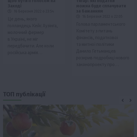
щоб бути її голосом на
тягар: які податки
Заході
можна буде сплачувати
за бажанням
16 Березня 2022 о 23:54
16 Березня 2022 о 22:05
Це день, якого
Голова парламентського
голландець Кейс Хузінга,
Комітету з питань
молочний фермер
фінансів, податкової
в Україні, не міг
та митної політики
передбачити. Але коли
Данило Гетьманцев
російська армія…
розкрив подробиці нового
законопроекту про…
ТОП публікації