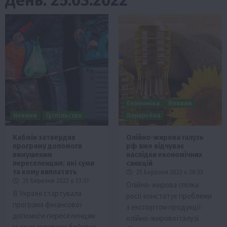
Економіка
Новини
Новини
Суспільство
Переробка
Кабмін затвердив
Олійно-жирова галузь
програму допомоги
рф вже відчуває
вимушеним
наслідки економічних
переселенцям: які суми
санкцій
та кому виплатять
25 Березня 2022 о 20:33
25 Березня 2022 о 23:37
Олійно-жирова спілка
В Україні стартувала
росії констатує проблеми
програма фінансової
з експортом продукції
допомоги переселенцям
олійно-жирової галузі.
із зони активних бойових