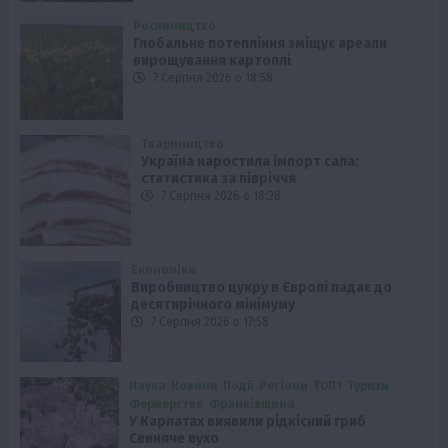
Рослиництво
Глобальне потепління зміщує ареали
вирощування картоплі
7 Серпня 2026 о 18:58
Твариництво
Україна наростила імпорт сала:
статистика за півріччя
7 Серпня 2026 о 18:28
Економіка
Виробництво цукру в Європі падає до
десятирічного мінімуму
7 Серпня 2026 о 17:58
Наука
Новини
Події
Регіони
ТОП1
Туризм
Фермерство
Франківщина
У Карпатах виявили рідкісний гриб
Свиняче вухо