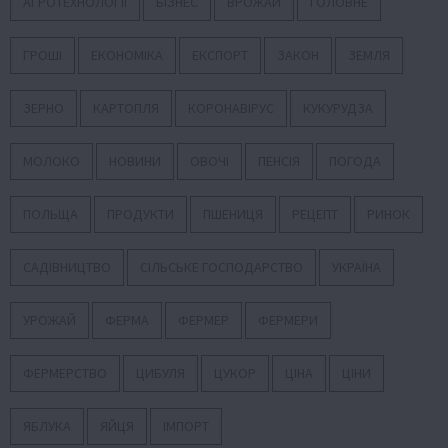
АГРОТЕХНОЛОГІЇ
БІЗНЕС
ВРОЖАЙ
ГОЛОВНЕ
ГРОШІ
ЕКОНОМІКА
ЕКСПОРТ
ЗАКОН
ЗЕМЛЯ
ЗЕРНО
КАРТОПЛЯ
КОРОНАВІРУС
КУКУРУДЗА
МОЛОКО
НОВИНИ
ОВОЧІ
ПЕНСІЯ
ПОГОДА
ПОЛЬЩА
ПРОДУКТИ
ПШЕНИЦЯ
РЕЦЕПТ
РИНОК
САДІВНИЦТВО
СІЛЬСЬКЕ ГОСПОДАРСТВО
УКРАЇНА
УРОЖАЙ
ФЕРМА
ФЕРМЕР
ФЕРМЕРИ
ФЕРМЕРСТВО
ЦИБУЛЯ
ЦУКОР
ЦІНА
ЦІНИ
ЯБЛУКА
ЯЙЦЯ
ІМПОРТ