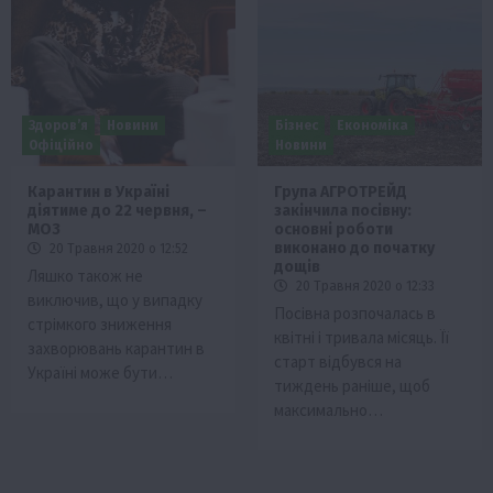
Здоров’я
Новини
Бізнес
Економіка
Офіційно
Новини
Карантин в Україні
Група АГРОТРЕЙД
діятиме до 22 червня, –
закінчила посівну:
МОЗ
основні роботи
виконано до початку
20 Травня 2020 о 12:52
дощів
Ляшко також не
20 Травня 2020 о 12:33
виключив, що у випадку
Посівна розпочалась в
стрімкого зниження
квітні і тривала місяць. Її
захворювань карантин в
старт відбувся на
Україні може бути…
тиждень раніше, щоб
максимально…