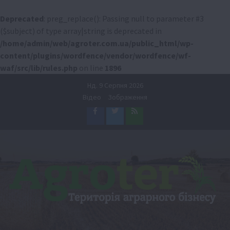
Deprecated
: preg_replace(): Passing null to parameter #3
($subject) of type array|string is deprecated in
/home/admin/web/agroter.com.ua/public_html/wp-
content/plugins/wordfence/vendor/wordfence/wf-
waf/src/lib/rules.php
on line
1896
Перейти
Нд. 9 Серпня 2026
до
Відео
Зображення
вмісту
Facebook
Twitter
Feed