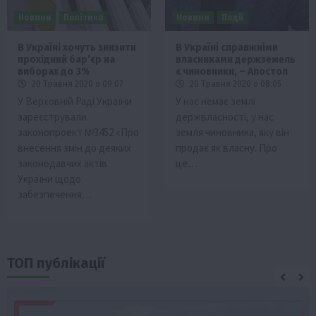
Новини
Політика
Новини
Події
В Україні хочуть знизити
В Україні справжніми
прохідний бар’єр на
власниками держземель
виборах до 3%
є чиновники, – Апостол
20 Травня 2020 о 09:07
20 Травня 2020 о 08:05
У Верховній Раді України
У нас немає землі
зареєстрували
держвласності, у нас
законопроект №3452 «Про
земля чиновника, яку він
внесення змін до деяких
продає як власну. Про
законодавчих актів
це…
України щодо
забезпечення…
ТОП публікації