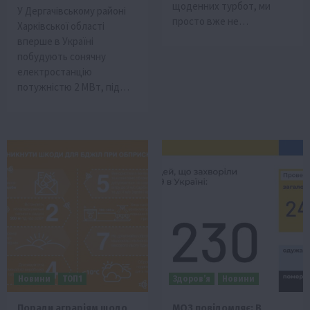
щоденних турбот, ми
У Дергачівському районі
просто вже не…
Харківської області
вперше в Україні
побудують сонячну
електростанцію
потужністю 2 МВт, під…
Новини
ТОП1
Здоров’я
Новини
Поради аграріям щодо
МОЗ повідомляє: В