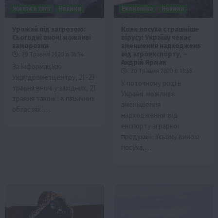
Життя в селі
Новини
Економіка
Новини
Урожай під загрозою:
Коли посуха страшніше
Сьогодні вночі можливі
вірусу: Україну чекає
заморозки
зменшення надходжень
від агроекспорту, –
20 Травня 2020 о 16:54
Андрій Ярмак
За інформацією
20 Травня 2020 о 13:55
Укргідрометцентру, 21-23
У поточному році в
травня вночі у західних, 21
Україні можливе
травня також і в північних
зменьшення
областях…
надходження від
експорту аграрної
продукції. Усьому виною
посуха,…