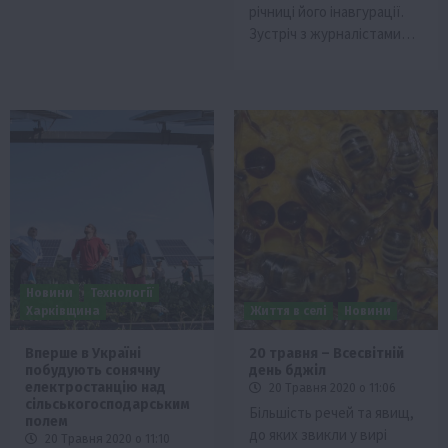
річниці його інавгурації.
Зустріч з журналістами…
Новини
Технології
Харківщина
Життя в селі
Новини
Вперше в Україні
20 травня – Всесвітній
побудують сонячну
день бджіл
електростанцію над
20 Травня 2020 о 11:06
сільськогосподарським
Більшість речей та явищ,
полем
до яких звикли у вирі
20 Травня 2020 о 11:10