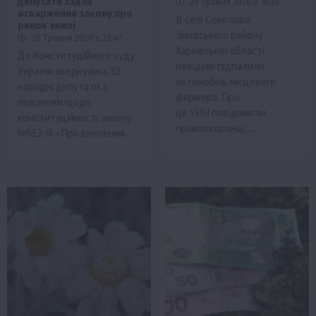
депутати задля
20 Травня 2020 о 18:45
оскарження закону про
В селі Соколово
ринок землі
Зміївського району
20 Травня 2020 о 20:47
Харківської області
До Конституційного суду
невідомі підпалили
України звернулись 53
автомобіль місцевого
народні депутати з
фермера. Про
поданням щодо
це УНН повідомили
конституційності закону
правоохоронці….
№552-IX «Про внесення…