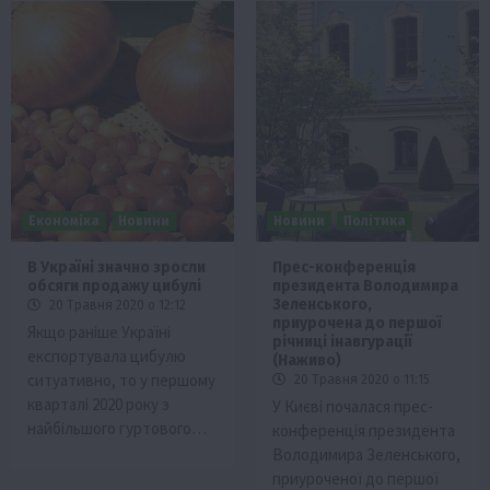
Економіка
Новини
Новини
Політика
В Україні значно зросли
Прес-конференція
обсяги продажу цибулі
президента Володимира
Зеленського,
20 Травня 2020 о 12:12
приурочена до першої
Якщо раніше Україні
річниці інавгурації
експортувала цибулю
(Наживо)
ситуативно, то у першому
20 Травня 2020 о 11:15
кварталі 2020 року з
У Києві почалася прес-
найбільшого гуртового…
конференція президента
Володимира Зеленського,
приуроченої до першої