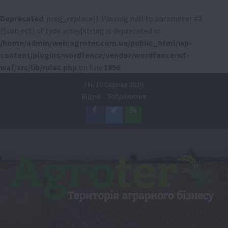
Deprecated
: preg_replace(): Passing null to parameter #3
($subject) of type array|string is deprecated in
/home/admin/web/agroter.com.ua/public_html/wp-
content/plugins/wordfence/vendor/wordfence/wf-
waf/src/lib/rules.php
on line
1896
Перейти
Пн. 10 Серпня 2026
до
Відео
Зображення
вмісту
Facebook
Twitter
Feed