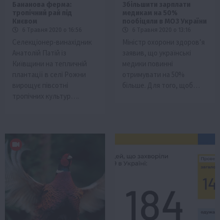
Бананова ферма:
Збільшити зарплати
тропічний рай під
медикам на 50%
Києвом
пообіцяли в МОЗ України
6 Травня 2020 о 16:56
6 Травня 2020 о 13:16
Селекціонер-винахідник
Міністр охорони здоров’я
Анатолій Патій із
заявив, що українські
Київщини на тепличній
медики повинні
плантації в селі Рожни
отримувати на 50%
вирощує півсотні
більше. Для того, щоб…
тропічних культур….