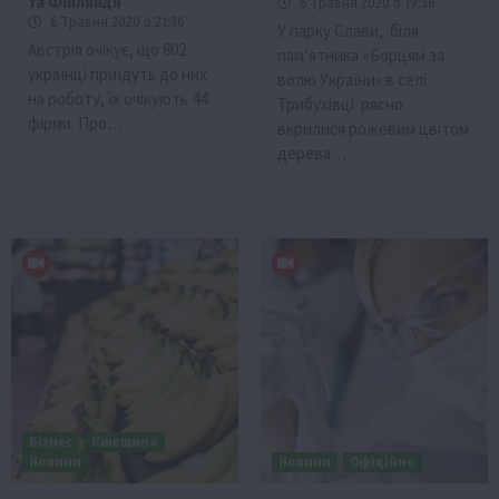
та Фінляндії
6 Травня 2020 о 19:38
6 Травня 2020 о 21:36
У парку Слави, біля
Австрія очікує, що 802
пам’ятника «Борцям за
українці приїдуть до них
волю України» в селі
на роботу, їх очікують 44
Трибухівці рясно
фірми. Про…
вкрилися рожевим цвітом
дерева…
Бізнес
Київщина
Новини
Новини
Офіційно