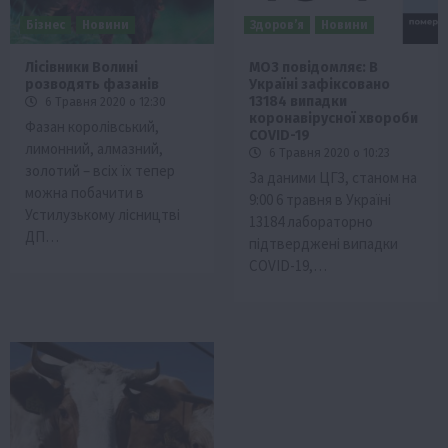
Бізнес
Новини
Здоров’я
Новини
Лісівники Волині
МОЗ повідомляє: В
розводять фазанів
Україні зафіксовано
13184 випадки
6 Травня 2020 о 12:30
коронавірусної хвороби
Фазан королівський,
COVID-19
лимонний, алмазний,
6 Травня 2020 о 10:23
золотий – всіх їх тепер
За даними ЦГЗ, станом на
можна побачити в
9:00 6 травня в Україні
Устилузькому лісництві
13184 лабораторно
ДП…
підтверджені випадки
COVID-19,…