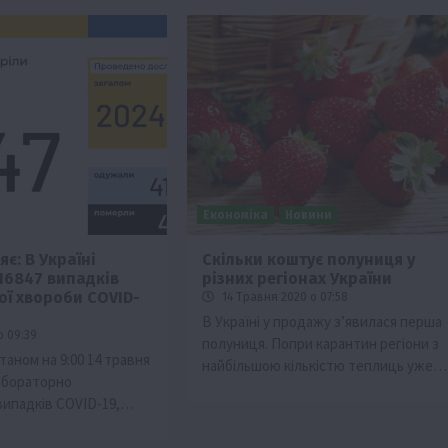
Економіка
Новини
є: В Україні
Скільки коштує полуниця у
16847 випадків
різних регіонах України
ої хвороби COVID-
14 Травня 2020 о 07:58
В Україні у продажу з’явилася перша
о 09:39
полуниця. Попри карантин регіони з
таном на 9:00 14 травня
найбільшою кількістю теплиць уже…
лабораторно
випадків COVID-19,…