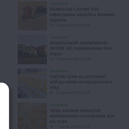
Технології
Väderstad Carrier 925:
ефективна обробка важких
ґрунтів
7 Серпня 2026 о 16:58
Технології
Алюмінієвий напівпричіп
KRONE SX: перевезення без
втрат
7 Серпня 2026 о 16:28
Економіка
Світові ціни на рослинні
олії досягли чотирирічного
піку
7 Серпня 2026 о 15:58
Економіка
Уряд оновив механізм
мінімальних експортних цін
на агро
7 Серпня 2026 о 15:28