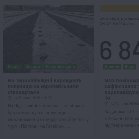
Бізнес
Новини
Тернопільщина
Новини
Події
На Тернопільщині вирощують
МОЗ повідомля
полуницю за європейськими
зафіксовано 
стандартами
коронавірусн
19
14 Травня 2020 о 11:59
14 Травня 2020 
На Підгаєччині Тернопільської області
За даними ЦГЗ, с
брати вирощують полуницю за
в Україні 16847 
європейськими стандартами, йдеться у
підтверджених 
групі «Підгайці» на Facebook….