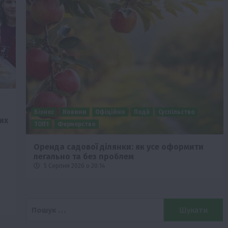
Бізнес
Новини
Офіційно
Події
Суспільство
их
ТОП1
Фермерство
Оренда садової ділянки: як усе оформити
легально та без проблем
5 Серпня 2026 о 20:14
Пошук: