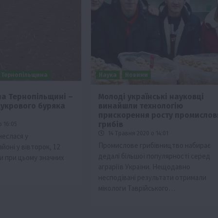
Тернопільщина
Наука
Новини
на Тернопільщині –
Молоді українські науковці
цукрового буряка
винайшли технологію
Події
прискорення росту промислов
Бізнес
Новини
Поради
ТОП1
грибів
о 16:05
14 Травня 2020 о 14:01
неслася у
ріїв:
Як правильно підібрати розкидач добрив
Промислове грибівництво набирає
йоні у вівторок, 12
залежно від площі поля та культур?
дедалі більшої популярності серед
и при цьому значних
7 Серпня 2026 о 10:14
аграріїв України. Нещодавно
несподівані результати отримали
мікологи Таврійського…