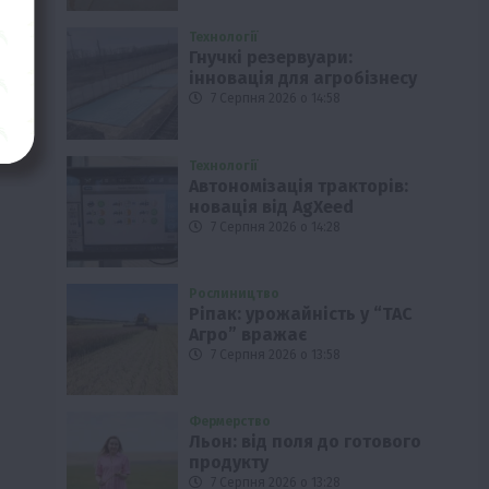
Технології
Гнучкі резервуари:
інновація для агробізнесу
7 Серпня 2026 о 14:58
Технології
Автономізація тракторів:
новація від AgXeed
7 Серпня 2026 о 14:28
Рослиництво
Ріпак: урожайність у “ТАС
Агро” вражає
7 Серпня 2026 о 13:58
Фермерство
Льон: від поля до готового
продукту
7 Серпня 2026 о 13:28