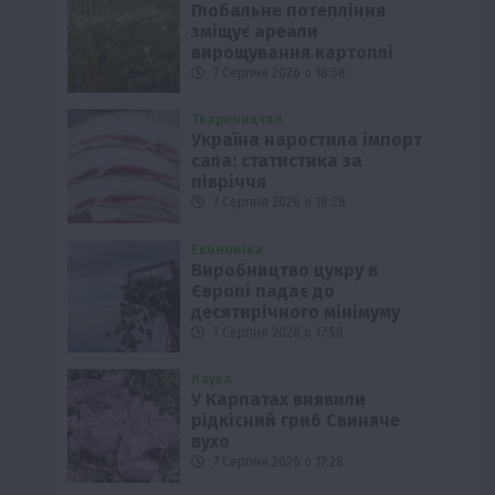
Глобальне потепління
зміщує ареали
вирощування картоплі
7 Серпня 2026 о 18:58
Твариництво
Україна наростила імпорт
сала: статистика за
півріччя
7 Серпня 2026 о 18:28
Економіка
Виробництво цукру в
Європі падає до
десятирічного мінімуму
7 Серпня 2026 о 17:58
Наука
У Карпатах виявили
рідкісний гриб Свиняче
вухо
7 Серпня 2026 о 17:28