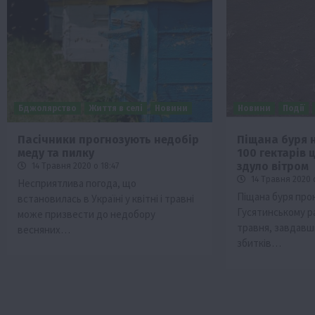
Бджолярство
Життя в селі
Новини
Новини
Події
Пасічники прогнозують недобір
Піщана буря 
меду та пилку
100 гектарів 
Бізнес
Економіка
Життя в селі
Новини
здуло вітром
14 Травня 2020 о 18:47
Суспільство
ТОП1
Фермерство
14 Травня 2020 
Несприятлива погода, що
Піщана буря про
встановилась в Україні у квітні і травні
Пролонгація кредитів 5-7-9% для агра
Гусятинському ра
може призвести до недобору
нові кращі умови
травня, завдавш
весняних…
4 Серпня 2026 о 08:58
збитків…