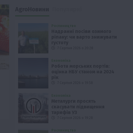
AgroНовини
Популярні
Рослиництво
Надранні посіви озимого
ріпаку: чи варто знижувати
густоту
7 Серпня 2026 о 20:28
Економіка
Робота морських портів:
оцінка НБУ станом на 2024
рік
7 Серпня 2026 о 19:58
Економіка
Металурги просять
скасувати підвищення
тарифів УЗ
7 Серпня 2026 о 19:28
Рослиництво