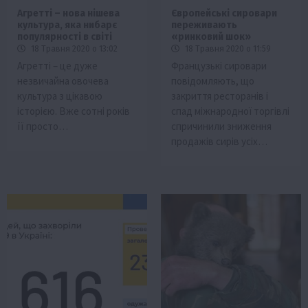
Агретті – нова нішева
Європейські сировари
культура, яка нибарє
переживають
популярності в світі
«ринковий шок»
18 Травня 2020 о 13:02
18 Травня 2020 о 11:59
Агретті – це дуже
Французькі сировари
незвичайна овочева
повідомляють, що
культура з цікавою
закриття ресторанів і
історією. Вже сотні років
спад міжнародної торгівлі
її просто…
спричинили зниження
продажів сирів усіх…