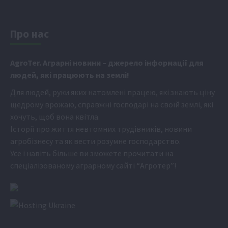
Про нас
Аgr
oTer. Аграрні новини
– джерело інформації для
людей, які працюють на землі!
Для людей, руки яких натомлені працею, які знають ціну
щедрому врожаю, справжні господарі на своїй землі, які
хочуть, щоб вона квітла.
Історії про життя невтомних трудівників, новини
агробізнесу та як вести розумне господарство.
Усе і навіть більше ви зможете прочитати на
спеціалізованому аграрному сайті
“Агротер”
!