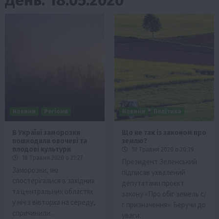
Новини
Регіони
Новини
Політика
В Україні заморозки
Що не так із законом про
пошкодили овочеві та
землю?
плодові культури
18 Травня 2020 о 20:39
18 Травня 2020 о 21:27
Президент Зеленський
Заморозки, які
підписав ухвалений
спостерігалися в західних
депутатами проєкт
та центральних областях
закону «Про обіг земель с/
у ніч з вівторка на середу,
г призначення». Беручи до
спричинили…
уваги…