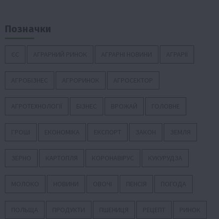
Позначки
ЄС
АГРАРНИЙ РИНОК
АГРАРНІ НОВИНИ
АГРАРІЇ
АГРОБІЗНЕС
АГРОРИНОК
АГРОСЕКТОР
АГРОТЕХНОЛОГІЇ
БІЗНЕС
ВРОЖАЙ
ГОЛОВНЕ
ГРОШІ
ЕКОНОМІКА
ЕКСПОРТ
ЗАКОН
ЗЕМЛЯ
ЗЕРНО
КАРТОПЛЯ
КОРОНАВІРУС
КУКУРУДЗА
МОЛОКО
НОВИНИ
ОВОЧІ
ПЕНСІЯ
ПОГОДА
ПОЛЬЩА
ПРОДУКТИ
ПШЕНИЦЯ
РЕЦЕПТ
РИНОК