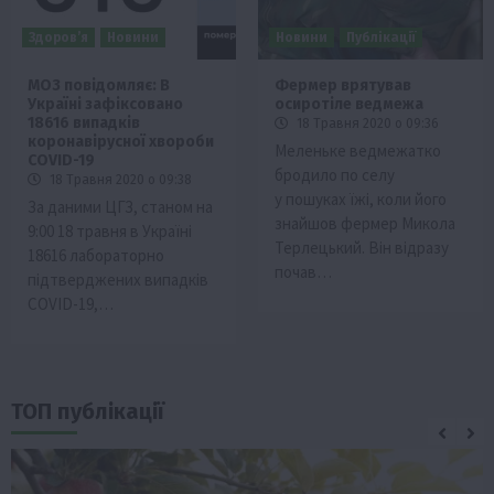
Здоров’я
Новини
Новини
Публікації
МОЗ повідомляє: В
Фермер врятував
Україні зафіксовано
осиротіле ведмежа
18616 випадків
18 Травня 2020 о 09:36
коронавірусної хвороби
Меленьке ведмежатко
COVID-19
бродило по селу
18 Травня 2020 о 09:38
у пошуках їжі, коли його
За даними ЦГЗ, станом на
знайшов фермер Микола
9:00 18 травня в Україні
Терлецький. Він відразу
18616 лабораторно
почав…
підтверджених випадків
COVID-19,…
ТОП публікації