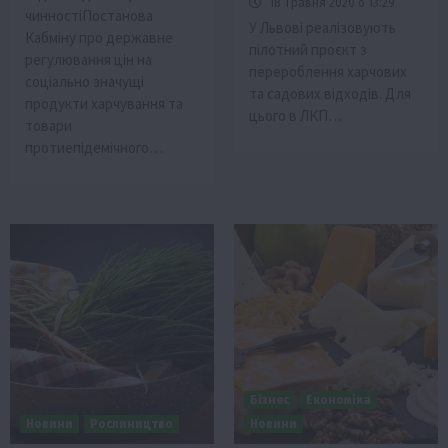
18 Травня 2020 о 13:29
чинностіПостанова
У Львові реалізовують
Кабміну про державне
пілотний проєкт з
регулювання цін на
перероблення харчових
соціально значущі
та садових відходів. Для
продукти харчування та
цього в ЛКП…
товари
протиепідемічного…
Бізнес
Економіка
Новини
Рослиництво
Новини