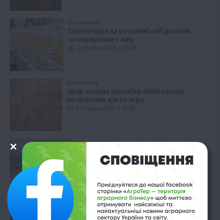
Економіка
Світові ціни на рослинні олії досягли
чотирирічного піку
7 Серпня 2026 о 15:58
Економіка
Уряд оновив механізм мінімальних
експортних цін на агро
7 Серпня 2026 о 15:28
Технології
Гнучкі резервуари: інновація для
агробізнесу
7 Серпня 2026 о 14:58
Технології