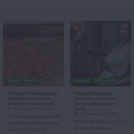
Бізнес
Новини
Новини
Суспільство
Збанкурутілий фермер з
“Гарячі фермерки”:
Київщини викинув на
українець незвично
смітник тонни моркви
фотографує жіночу
красу
18 Травня 2020 о 18:37
18 Травня 2020 о 18:17
На Київщині фермер, який
Фотограф з Дніпра робить
не зміг продати вирощену
естетичні знімки
моркву і збанкрутів,