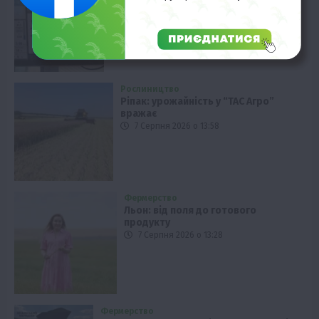
Автономізація тракторів: новація від
AgXeed
7 Серпня 2026 о 14:28
Рослиництво
Ріпак: урожайність у “ТАС Агро”
вражає
7 Серпня 2026 о 13:58
Фермерство
Льон: від поля до готового
продукту
7 Серпня 2026 о 13:28
Фермерство