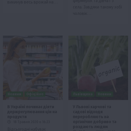
фермерок та дівчат з
викинув весь врожай на…
села. Завдяки такому хобі
чоловік…
Новини
Офіційно
Львівщина
Новини
В Україні починає діяти
У Львові харчові та
держрегулювання цін на
садові відходи
продукти
переробляють на
органічне добриво та
18 Травня 2020 о 16:23
роздають людям
Відсьогодні набуває