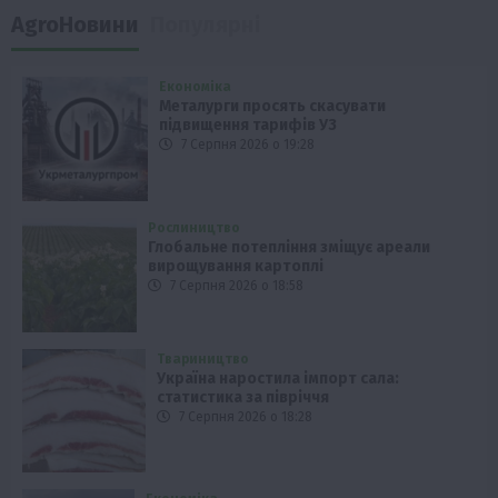
AgroНовини
Популярні
Економіка
Металурги просять скасувати
підвищення тарифів УЗ
7 Серпня 2026 о 19:28
Рослиництво
Глобальне потепління зміщує ареали
вирощування картоплі
7 Серпня 2026 о 18:58
Твариництво
Україна наростила імпорт сала:
статистика за півріччя
7 Серпня 2026 о 18:28