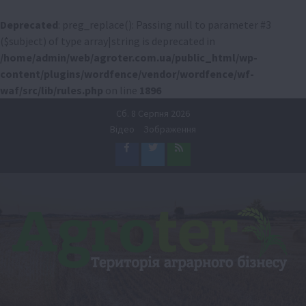
Deprecated
: preg_replace(): Passing null to parameter #3
($subject) of type array|string is deprecated in
/home/admin/web/agroter.com.ua/public_html/wp-
content/plugins/wordfence/vendor/wordfence/wf-
waf/src/lib/rules.php
on line
1896
Перейти
Сб. 8 Серпня 2026
до
Відео
Зображення
вмісту
Facebook
Twitter
Feed