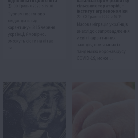
відпочивати цього літа
каталізатором розвитку
сільських територій, –
30 Травня 2020 о 19:38
Інститут агроекономіки
Туризм поступово
30 Травня 2020 о 16:14
«відходить від
Масова міграція українців
карантину». З 15 червня
внаслідок запровадження
українці, ймовірно,
у світі карантинних
зможуть сісти на літак
заходів, пов’язаних із
та…
пандемією коронавірусу
COVID-19, може…