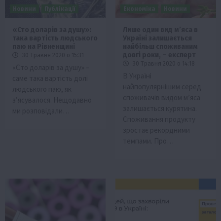
Новини
Публікації
Економіка
Новини
«Сто доларів за душу»:
Лише один вид м’яса в
така вартість людського
Україні залишається
паю на Рівненщині
найбільш споживаним
довгі роки, – експерт
30 Травня 2020 о 15:31
30 Травня 2020 о 14:18
«Сто доларів за душу» –
В Україні
саме така вартість долі
найпопулярнішим серед
людського паю, як
споживачів видом м’яса
з’ясувалося. Нещодавно
залишається курятина.
ми розповідали…
Споживання продукту
зростає рекордними
темпами. Про…