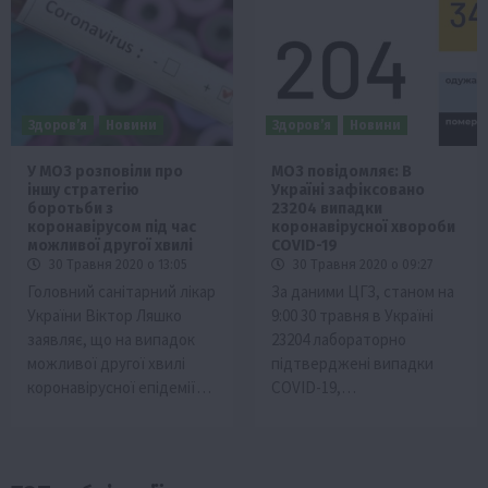
Здоров’я
Новини
Здоров’я
Новини
У МОЗ розповіли про
МОЗ повідомляє: В
іншу стратегію
Україні зафіксовано
боротьби з
23204 випадки
коронавірусом під час
коронавірусної хвороби
можливої другої хвилі
COVID-19
30 Травня 2020 о 13:05
30 Травня 2020 о 09:27
Головний санітарний лікар
За даними ЦГЗ, станом на
України Віктор Ляшко
9:00 30 травня в Україні
заявляє, що на випадок
23204 лабораторно
можливої другої хвилі
підтверджені випадки
коронавірусної епідемії…
COVID-19,…