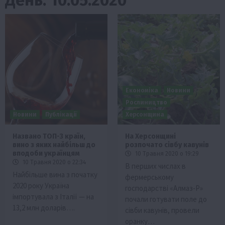
Економіка
Новини
Рослиництво
Новини
Публікації
Херсонщина
Названо ТОП-3 країн,
На Херсонщині
вино з яких найбільш до
розпочато сівбу кавунів
вподоби українцям
10 Травня 2020 о 19:29
10 Травня 2020 о 22:34
В перших числах в
Найбільше вина з початку
фермерському
2020 року Україна
господарстві «Алмаз-Р»
імпортувала з Італії — на
почали готувати поле до
13,2 млн доларів….
сівби кавунів, провели
оранку…