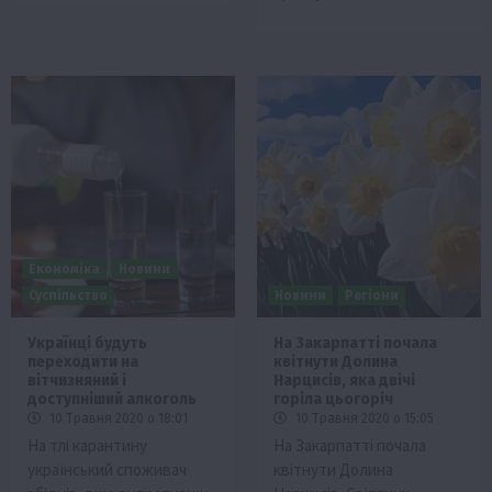
Економіка
Новини
Суспільство
Новини
Регіони
Українці будуть
На Закарпатті почала
переходити на
квітнути Долина
вітчизняний і
Нарцисів, яка двічі
доступніший алкоголь
горіла цьогоріч
10 Травня 2020 о 18:01
10 Травня 2020 о 15:05
На тлі карантину
На Закарпатті почала
український споживач
квітнути Долина