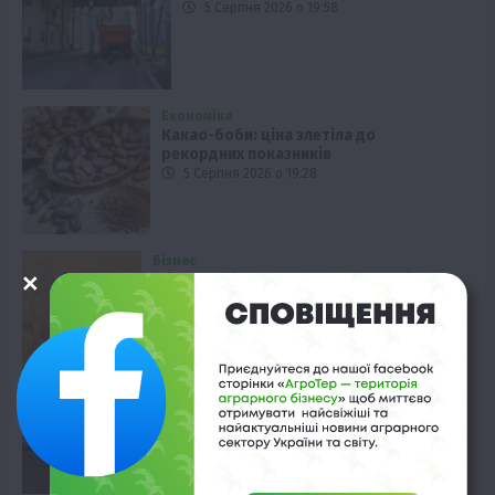
5 Серпня 2026 о 19:58
Економіка
Какао-боби: ціна злетіла до
рекордних показників
5 Серпня 2026 о 19:28
Бізнес
Фінансові інструменти для агробізнесу:
нові можливості
5 Серпня 2026 о 18:58
Рослиництво
Оптимізація живлення: як РКД
підвищують ефективність посівів
5 Серпня 2026 о 18:28