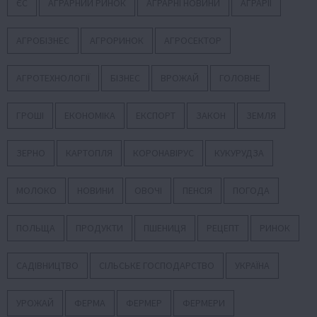
ЄС
АГРАРНИЙ РИНОК
АГРАРНІ НОВИНИ
АГРАРІЇ
АГРОБІЗНЕС
АГРОРИНОК
АГРОСЕКТОР
АГРОТЕХНОЛОГІЇ
БІЗНЕС
ВРОЖАЙ
ГОЛОВНЕ
ГРОШІ
ЕКОНОМІКА
ЕКСПОРТ
ЗАКОН
ЗЕМЛЯ
ЗЕРНО
КАРТОПЛЯ
КОРОНАВІРУС
КУКУРУДЗА
МОЛОКО
НОВИНИ
ОВОЧІ
ПЕНСІЯ
ПОГОДА
ПОЛЬЩА
ПРОДУКТИ
ПШЕНИЦЯ
РЕЦЕПТ
РИНОК
САДІВНИЦТВО
СІЛЬСЬКЕ ГОСПОДАРСТВО
УКРАЇНА
УРОЖАЙ
ФЕРМА
ФЕРМЕР
ФЕРМЕРИ