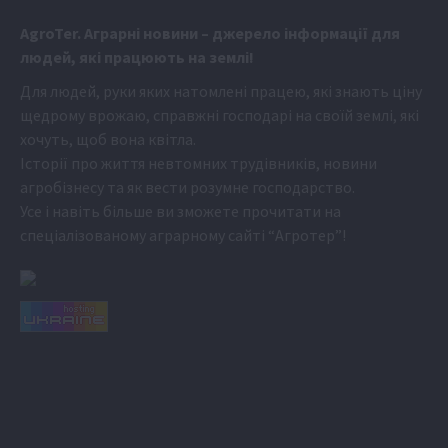
Аgr
oTer. Аграрні новини
– джерело інформації для
людей, які працюють на землі!
Для людей, руки яких натомлені працею, які знають ціну
щедрому врожаю, справжні господарі на своїй землі, які
хочуть, щоб вона квітла.
Історії про життя невтомних трудівників, новини
агробізнесу та як вести розумне господарство.
Усе і навіть більше ви зможете прочитати на
спеціалізованому аграрному сайті
“Агротер”
!