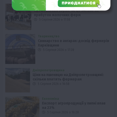
Твариництво
Здешевлення зерна: як це вплине на
прибуток молочних ферм
5 Серпня 2026 о 17:58
Твариництво
Свинарство в ангарах: досвід фермерів
Харківщини
5 Серпня 2026 о 17:28
Дніпропетровщина
Ціни на пшеницю на Дніпропетровщині:
скільки платять фермерам
5 Серпня 2026 о 16:58
Економіка
Експорт агропродукції у липні впав
на 23%
5 Серпня 2026 о 16:28