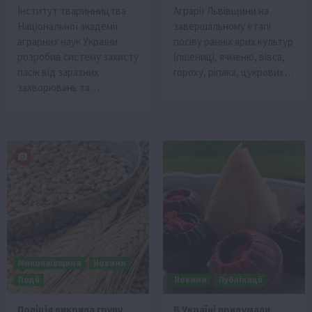
Інститут тваринництва
Аграрії Львівщини на
Національної академії
завершальному етапі
аграрних наук України
посіву ранніх ярих культур
розробив систему захисту
(пшениці, ячменю, вівса,
пасік від заразних
гороху, ріпака, цукрових…
захворювань та…
Миколаївщина
Новини
Події
Новини
Публікації
Поліція викрила групу
В Україні придумали