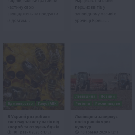
збіднів, вже витративши
Нарцисів. Світлини
частину своїх
перших квітів у
заощаджень на продукти
заповідному масиві в
із довгим…
урочищі Кіреші…
Львівщина
Новини
Бджолярство
Галузі АПК
Регіони
Рослиництво
В Україні розробили
Львівщина завершує
систему захисту пасік від
посів ранніх ярих
хвороб та отруєнь бджіл
культур
10 Травня 2020 о 13:53
10 Травня 2020 о 12:11