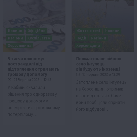
Новини
Офіційно
Життя в селі
Новини
Регіони
Суспільство
Події
Регіони
Херсонщина
Херсонщина
5 тисяч кожному:
Пошматоване війною
постраждалі від
село Інгулець
підтоплення отримають
відбудують іноземці
грошову допомогу
15 Червня 2023 о 13:29
21 Червня 2023 о 12:45
Затоплене село Інгулець
У Кабміні схвалили
на Херсонщині отримав
рішення про одноразову
шанс від поляків. Саме
грошову допомогу у
вони пообіцяли сприяти
розмірі 5 тис. грн кожному
його відбудові….
потерпілому…