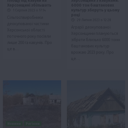
Площу під кавуни на
Херсонщина з кавунами:
Херсонщині збільшать
6000 тон баштанових
культур зберуть у цьому
1 Серпня 2023 о 17:14
році
Сільгоспвиробники
29 Липня 2023 о 12:28
деокупованої частини
Аграрії деокупованої
Херсонської області
Херсонщини плануються
поточного року посіяли
зібрати близько 6000 тонн
лише 200 га кавунів. Про
баштанових культур
це в…
врожаю 2023 року. Про
це…
Новини
Регіони