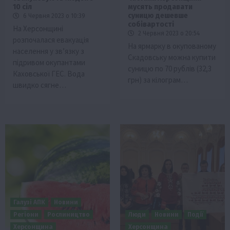
10 сіл
мусять продавати
суницю дешевше
6 Червня 2023 о 10:39
собівартості
На Херсонщині
2 Червня 2023 о 20:54
розпочалася евакуація
На ярмарку в окупованому
населення у зв’язку з
Скадовську можна купити
підривом окупантами
суницю по 70 рублів (32,3
Каховської ГЕС. Вода
грн) за кілограм…
швидко сягне…
Галузі АПК
Новини
Регіони
Рослиництво
Люди
Новини
Події
Херсонщина
Херсонщина