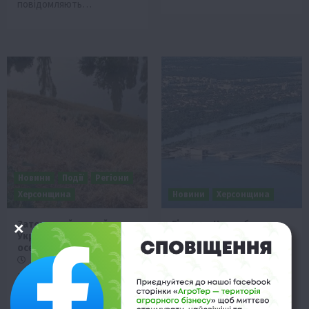
повідомляють…
Новини
Події
Регіони
Херсонщина
Новини
Херсонщина
Затоплений єдиний в
Гірше за Чорнобиль:
Україні державний
можливі наслідки
осетровий завод
підриву Каховської ГЕС
8 Червня 2023 о 08:53
7 Червня 2023 о 11:28
Внаслідок знищення
Представники
Каховської ГЕС
природоохоронного руху
затоплений єдиний в
України звертаються до