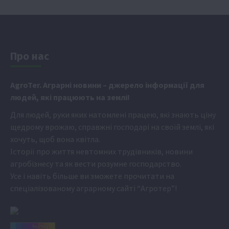
Про нас
Аgr
oTer. Аграрні новини
– джерело інформації для
людей, які працюють на землі!
Для людей, руки яких натомлені працею, які знають ціну
щедрому врожаю, справжні господарі на своїй землі, які
хочуть, щоб вона квітла.
Історії про життя невтомних трудівників, новини
агробізнесу та як вести розумне господарство.
Усе і навіть більше ви зможете прочитати на
спеціалізованому аграрному сайті
“Агротер”
!