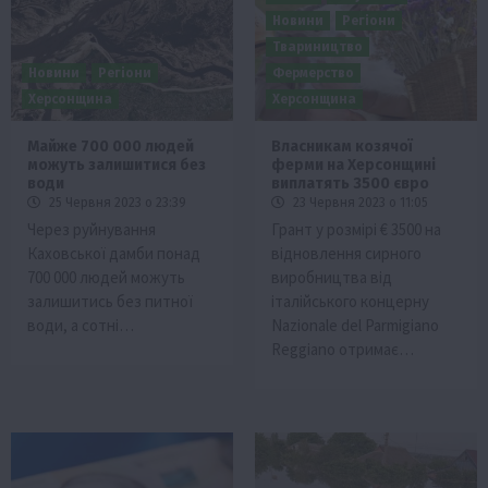
Новини
Регіони
Твариництво
Новини
Регіони
Фермерство
Херсонщина
Херсонщина
Майже 700 000 людей
Власникам козячої
можуть залишитися без
ферми на Херсонщині
води
виплатять 3500 євро
25 Червня 2023 о 23:39
23 Червня 2023 о 11:05
Через руйнування
Грант у розмірі € 3500 на
Каховської дамби понад
відновлення сирного
700 000 людей можуть
виробництва від
залишитись без питної
італійського концерну
води, а сотні…
Nazionale del Parmigiano
Reggiano отримає…