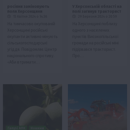
росіяни заміновують
У Херсонській області на
поля Херсонщини
полі загинув тракторист
15 Квітня 2024 о 14:36
29 Березня 2024 о 20:59
На тимчасово окупованій
На Херсонщині поблизу
Херсонщині російські
одного з населених
окупанти активно мінують
пунктів Високопільської
сільськогосподарські
громади на російські міні
угіддя. Повідомляє Центр
підірвався тракторист.
національного спротиву.
Про…
«Аби втримати…
Галузі АПК
Новини