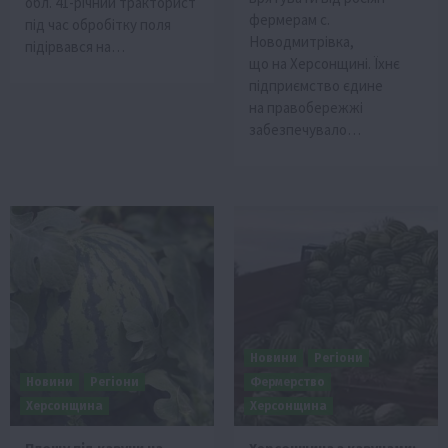
обл. 41-річний тракторист
фермерам с.
під час обробітку поля
Новодмитрівка,
підірвався на…
що на Херсонщині. Їхнє
підприємство єдине
на правобережжі
забезпечувало…
Новини
Регіони
Новини
Регіони
Фермерство
Херсонщина
Херсонщина