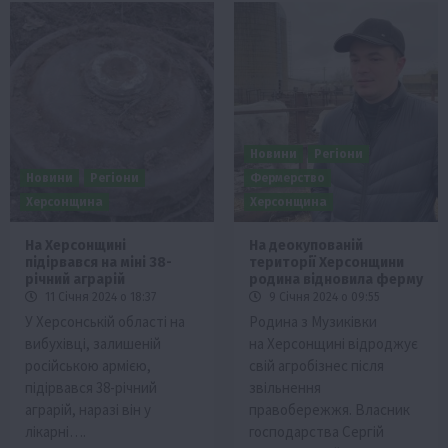
Новини
Регіони
Новини
Регіони
Фермерство
Херсонщина
Херсонщина
На Херсонщині
На деокупованій
підірвався на міні 38-
території Херсонщини
річний аграрій
родина відновила ферму
11 Січня 2024 о 18:37
9 Січня 2024 о 09:55
У Херсонській області на
Родина з Музиківки
вибухівці, залишеній
на Херсонщині відроджує
російською армією,
свій агробізнес після
підірвався 38-річний
звільнення
аграрій, наразі він у
правобережжя. Власник
лікарні….
господарства Сергій