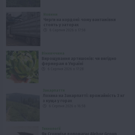
Новини
Черги на кордоні: чому вантажівки
стоять у заторах
6 Серпня 2026 о 17:58
Вінниччина
Вирощування артишоків: чи вигідно
фермерам в Україні
6 Серпня 2026 о 17:28
Закарпаття
Лохина на Закарпатті: врожайність 3 кг
з куща у горах
6 Серпня 2026 о 16:58
Технології
Як Cropwise допомагає Alebor Group