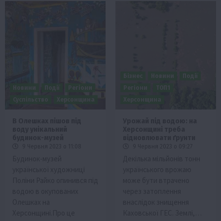
Бізнес
Новини
Події
Новини
Події
Регіони
Регіони
ТОП1
Суспільство
Херсонщина
Херсонщина
В Олешках пішов під
Урожай під водою: на
воду унікальний
Херсонщині треба
будинок-музей
відновлювати ґрунти
9 Червня 2023 о 11:08
9 Червня 2023 о 09:27
Будинок-музей
Декілька мільйонів тонн
української художниці
українського врожаю
Поліни Райко опинився під
може бути втрачено
водою в окупованих
через затоплення
Олешках на
внаслідок знищення
Херсонщині.Про це
Каховської ГЕС. Землі,…