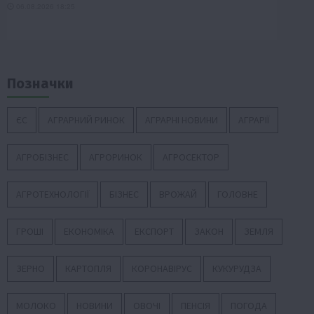
Позначки
ЄС
АГРАРНИЙ РИНОК
АГРАРНІ НОВИНИ
АГРАРІЇ
АГРОБІЗНЕС
АГРОРИНОК
АГРОСЕКТОР
АГРОТЕХНОЛОГІЇ
БІЗНЕС
ВРОЖАЙ
ГОЛОВНЕ
ГРОШІ
ЕКОНОМІКА
ЕКСПОРТ
ЗАКОН
ЗЕМЛЯ
ЗЕРНО
КАРТОПЛЯ
КОРОНАВІРУС
КУКУРУДЗА
МОЛОКО
НОВИНИ
ОВОЧІ
ПЕНСІЯ
ПОГОДА