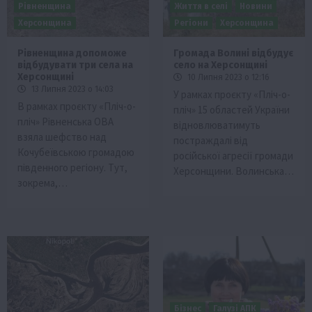
Рівненщина
Життя в селі
Новини
Херсонщина
Регіони
Херсонщина
Рівненщина допоможе
Громада Волині відбудує
відбудувати три села на
село на Херсонщині
Херсонщині
10 Липня 2023 о 12:16
13 Липня 2023 о 14:03
У рамках проєкту «Пліч-о-
В рамках проєкту «Пліч-о-
пліч» 15 областей України
пліч» Рівненська ОВА
відновлюватимуть
взяла шефство над
постраждалі від
Кочубеївською громадою
російської агресії громади
південного регіону. Тут,
Херсонщини. Волинська…
зокрема,…
Бізнес
Галузі АПК