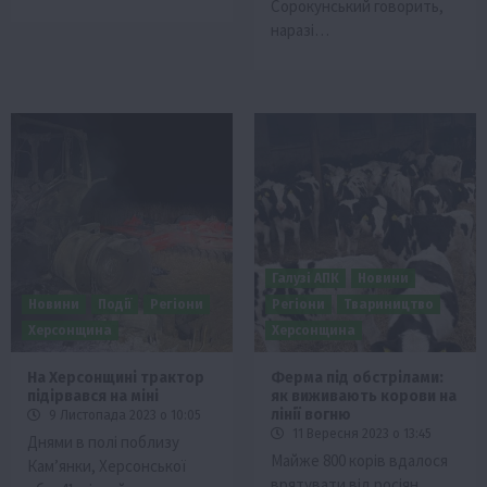
Сорокунський говорить,
наразі…
Галузі АПК
Новини
Новини
Події
Регіони
Регіони
Твариництво
Херсонщина
Херсонщина
На Херсонщині трактор
Ферма під обстрілами:
підірвався на міні
як виживають корови на
лінії вогню
9 Листопада 2023 о 10:05
11 Вересня 2023 о 13:45
Днями в полі поблизу
Майже 800 корів вдалося
Кам’янки, Херсонської
врятувати від росіян