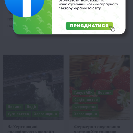
Україні державний
наших колег-
осетровий завод. Це
природоохоронців,
пряма загроза
міжнародних експертів,
подальшому…
інституцій, чиєю метою
і…
Галузі АПК
Новини
Садівництво
Новини
Події
Фермерство
Суспільство
Херсонщина
Херсонщина
На Херсонщині
Фермери з окупованої
евакуйовують людей з
частини Херсонщини