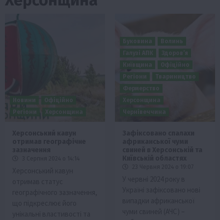
Буковина
Волинь
Галузі АПК
Здоров’я
Київщина
Офіційно
Регіони
Твариництво
Фермерство
Новини
Офіційно
Херсонщина
Регіони
Херсонщина
Чернівеччина
Херсонський кавун
Зафіксовано спалахи
отримав географічне
африканської чуми
зазначення
свиней в Херсонській та
Київській областях
3 Серпня 2024 о 14:14
23 Червня 2024 о 19:07
Херсонський кавун
У червні 2024 року в
отримав статус
Україні зафіксовано нові
географічного зазначення,
випадки африканської
що підкреслює його
чуми свиней (АЧС) –
унікальні властивості та