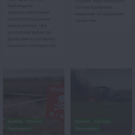
пральня. Вона обладнана
Херсонщини
пʼятьма пральними
засіяли втричі більше
машинами та сушарками,
сільскогосподарських
також там…
земель регіону. Про
це розповів директор
Департаменту розвитку
сільського господарства…
Новини
Регіони
Новини
Регіони
Херсонщина
Херсонщина