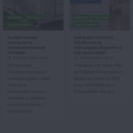
Новини
Регіони
Новини
Регіони
Херсонщина
Херсонщина
На Херсонщині
Книги для сільської
закладають
бібліотеки на
експериментальну
Херсонщині збирають у
теплицю
кавʼярні в Києві
8 Лютого 2024 о 12:44
17 Січня 2024 о 12:44
На території
Книгарню-кав’ярню «Рід»
Нововоронцовської
на Майдані Незалежності
громади адміністрації
відкрили у вересні 2023
з’явилася
року. Нині проводять
експериментальна
благодійний збір для…
теплиця, в якій вже
почалися роботи. У
подальшому…