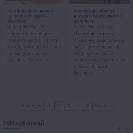
Фермери Херсонщини
Херсонську область
цьогоріч сіятимуть
презентували вишитою
баштанні
на полотні
13 Квітня 2023 о 10:53
11 Січня 2023 о 19:34
Фермери Херсонщини
Працівниці Інститут
планують цьогоріч засіяти
кліматично орієнтованого
2 тис. га баштанними. Про
сільського господарства
це повідомив речник
НААН презентували
Херсонської обласної…
вишиту карту Херсонської
області. Вишитий
фрагмент –…
Пагінація
2
Попередня
1
3
4
5
Наступна
записів
ТОП публікації