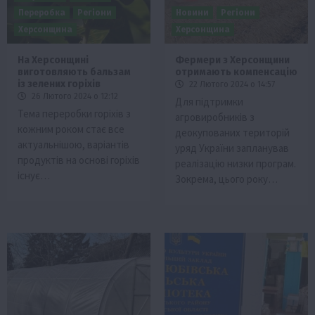
Переробка
Регіони
Новини
Регіони
Херсонщина
Херсонщина
На Херсонщині
Фермери з Херсонщини
виготовляють бальзам
отримають компенсацію
із зелених горіхів
22 Лютого 2024 о 14:57
26 Лютого 2024 о 12:12
Для підтримки
Тема переробки горіхів з
агровиробників з
кожним роком стає все
деокупованих територій
актуальнішою, варіантів
уряд України запланував
продуктів на основі горіхів
реалізацію низки програм.
існує…
Зокрема, цього року…