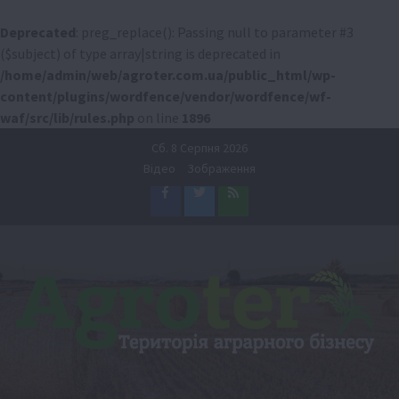
Deprecated
: preg_replace(): Passing null to parameter #3
($subject) of type array|string is deprecated in
/home/admin/web/agroter.com.ua/public_html/wp-
content/plugins/wordfence/vendor/wordfence/wf-
waf/src/lib/rules.php
on line
1896
Перейти
Сб. 8 Серпня 2026
до
Відео
Зображення
вмісту
Facebook
Twitter
Feed