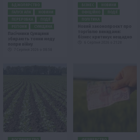
БДЖОЛЯРСТВО
БІЗНЕС
НОВИНИ
ГАЛУЗІ АПК
НОВИНИ
ОФІЦІЙНО
ПОДІЇ
ПЕРЕРОБКА
ПОДІЇ
ПОЛІТИКА
Новий законопроєкт про
РЕГІОНИ
СУМЩИНА
торгівлю викидами:
Пасічники Сумщини
бізнес критикує нещадно
збирають тонни меду
6 Серпня 2026 о 21:28
попри війну
7 Серпня 2026 о 08:58
РОСЛИНИЦТВО
ФЕРМЕРСТВО