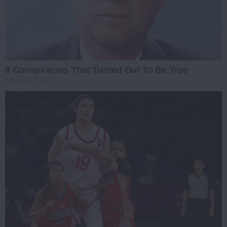
8 Conspiracies That Turned Out To Be True
BRAINBERRIES