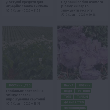
Доступні кредити для
Надранні посіви озимого
аграріїв: ставка знижена
ріпаку: чи варто
знижувати густоту
7 Серпня 2026 о 21:58
7 Серпня 2026 о 20:28
РОСЛИНИЦТВО
НАУКА
НОВИНИ
Глобальне потепління
ПОДІЇ
РЕГІОНИ
зміщує ареали
ТОП1
ТУРИЗМ
вирощування картоплі
ФЕРМЕРСТВО
7 Серпня 2026 о 18:58
ФРАНКІВЩИНА