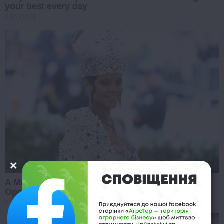
your best every day
CTA LOVE
A Museum To Rihanna's Glory Could Soon Be
Opened
BRAINBERRIES