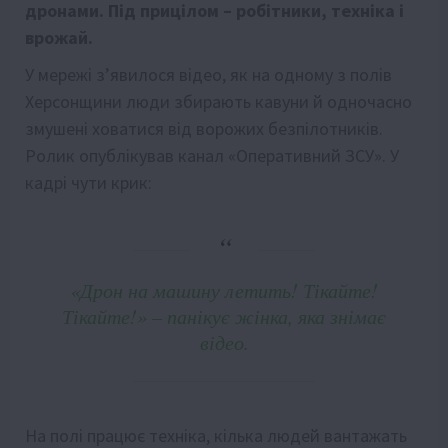
дронами. Під прицілом – робітники, техніка і
врожай.
У мережі з’явилося відео, як на одному з полів
Херсонщини люди збирають кавуни й одночасно
змушені ховатися від ворожих безпілотників.
Ролик опублікував канал «Оперативний ЗСУ». У
кадрі чути крик:
«Дрон на машину летить! Тікайте!
Тікайте!» – панікує жінка, яка знімає
відео.
На полі працює техніка, кілька людей вантажать