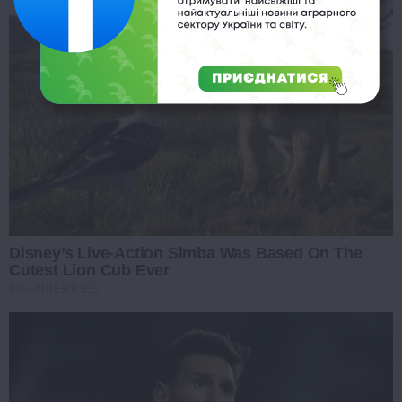
Disney’s Live-Action Simba Was Based On The
Cutest Lion Cub Ever
BRAINBERRIES