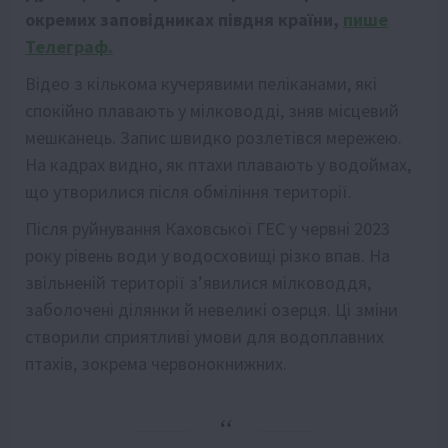
окремих заповідниках півдня країни,
пише
Телеграф.
Відео з кількома кучерявими пеліканами, які
спокійно плавають у мілководді, зняв місцевий
мешканець. Запис швидко розлетівся мережею.
На кадрах видно, як птахи плавають у водоймах,
що утворилися після обміління території.
Після руйнування Каховської ГЕС у червні 2023
року рівень води у водосховищі різко впав. На
звільненій території з’явилися мілководдя,
заболочені ділянки й невеликі озерця. Ці зміни
створили сприятливі умови для водоплавних
птахів, зокрема червонокнижних.