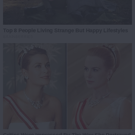
Top 8 People Living Strange But Happy Lifestyles
BRAINBERRIES
Critics Were Impressed By The Way She Portrayed