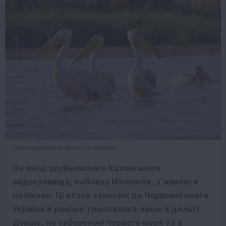
Ілюстративне фото з мережі.
На місці зруйнованого Каховського
водосховища, поблизу Нікополя, з’явилися
пелікани. Ці птахи занесені до Червоної книги
України й раніше траплялися лише в дельті
Дунаю, на узбережжі Чорного моря та в