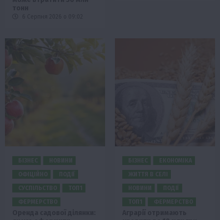
тонн
6 Серпня 2026 о 09:02
БІЗНЕС
НОВИНИ
БІЗНЕС
ЕКОНОМІКА
ОФІЦІЙНО
ПОДІЇ
ЖИТТЯ В СЕЛІ
СУСПІЛЬСТВО
ТОП1
НОВИНИ
ПОДІЇ
ФЕРМЕРСТВО
ТОП1
ФЕРМЕРСТВО
Оренда садової ділянки:
Аграрії отримають