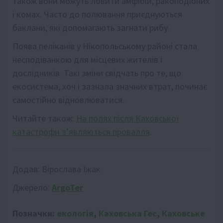
також вони можуть ловити амфібій, ракоподібних
і комах. Часто до полювання приєднуються
баклани, які допомагають загнати рибу.
Поява пеліканів у Нікопольському районі стала
несподіванкою для місцевих жителів і
дослідників. Такі зміни свідчать про те, що
екосистема, хоч і зазнала значних втрат, починає
самостійно відновлюватися.
Читайте також:
На полях після Каховської
катастрофи з’являються провалля
.
Додав:
Вірослава Їжак
Джерело:
ArgoTer
Позначки:
екологія
,
Каховська Гес
,
Каховське