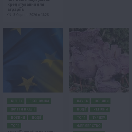
кредитування для
аграріїв
8 Серпня 2026 о 15:28
БІЗНЕС
ЕКОНОМІКА
НАУКА
НОВИНИ
ЖИТТЯ В СЕЛІ
ПОДІЇ
РЕГІОНИ
НОВИНИ
ПОДІЇ
ТОП1
ТУРИЗМ
ТОП1
ФЕРМЕРСТВО