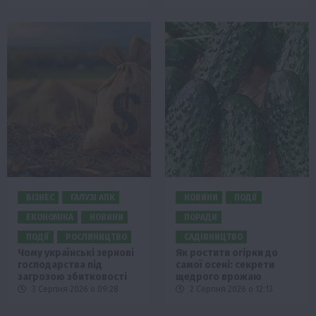
БІЗНЕС
ГАЛУЗІ АПК
НОВИНИ
ПОДІЇ
ЕКОНОМІКА
НОВИНИ
ПОРАДИ
ПОДІЇ
РОСЛИНИЦТВО
САДІВНИЦТВО
Чому українські зернові
Як ростити огірки до
господарства під
самої осені: секрети
загрозою збитковості
щедрого врожаю
3 Серпня 2026 о 09:28
2 Серпня 2026 о 12:13