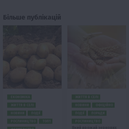
Більше публікацій
ЕКОНОМІКА
ЖИТТЯ В СЕЛІ
ЖИТТЯ В СЕЛІ
НОВИНИ
ОФІЦІЙНО
НОВИНИ
ПОДІЇ
ПОДІЇ
ПОРАДИ
РОСЛИНИЦТВО
ТОП1
РОСЛИНИЦТВО
Який врожай зернових