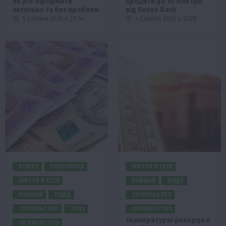
як усе оформити
кредити до 10 млн грн
легально та без проблем
від Sense Bank
5 Серпня 2026 о 20:14
4 Серпня 2026 о 12:08
БІЗНЕС
ЕКОНОМІКА
ЖИТТЯ В СЕЛІ
ЖИТТЯ В СЕЛІ
НОВИНИ
ПОДІЇ
НОВИНИ
ПОДІЇ
СУСПІЛЬСТВО
СУСПІЛЬСТВО
ТОП1
ФЕРМЕРСТВО
Температурні рекорди в
ФЕРМЕРСТВО