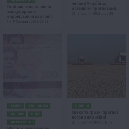
ФЕРМЕРСТВО
чекає в Україні за
Глобальне потепління
останніми прогнозами
зміщує ареали
9 Серпня 2026 о 09:28
вирощування картоплі
9 Серпня 2026 о 20:28
БІЗНЕС
ЕКОНОМІКА
НОВИНИ
Спека та грози: прогноз
НОВИНИ
ПОДІЇ
погоди на вихідні
ФЕРМЕРСТВО
8 Серпня 2026 о 13:58
НБУ пом’якшує умови