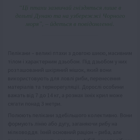
“Ці птахи зазвичай гніздяться лише в
дельті Дунаю та на узбережжі Чорного
моря”, – йдеться в повідомленні.
Пелікани – великі птахи з довгою шиєю, масивним
тілом і характерним дзьобом. Під дзьобом у них
розташований шкіряний мішок, який вони
використовують для ловлі риби, перенесення
матеріалів та терморегуляції. Дорослі особини
важать від 7 до 14 кг, а розмах їхніх крил може
сягати понад 3 метри.
Полюють пелікани здебільшого колективно. Вони
формують лінію або дугу, заганяючи рибу на
мілководдя. Їхній основний раціон – риба, але