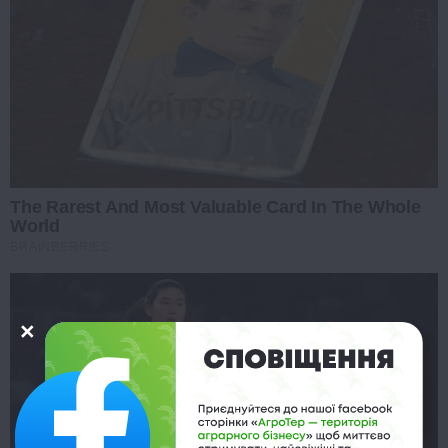
The Rarest And Most Valuable Card In The Whole
World
BRAINBERRIES