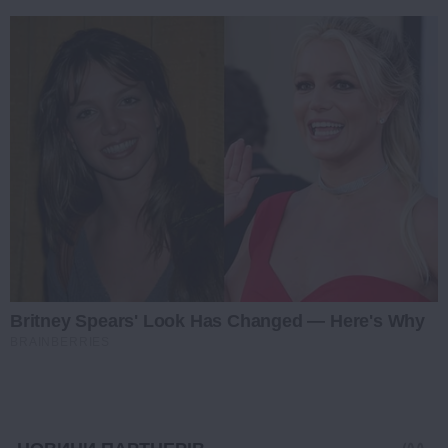
Britney Spears' Look Has Changed — Here's Why
BRAINBERRIES