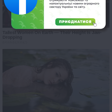
Tallest Women On Earth — Their Height Is Jaw-
Dropping
BRAINBERRIES