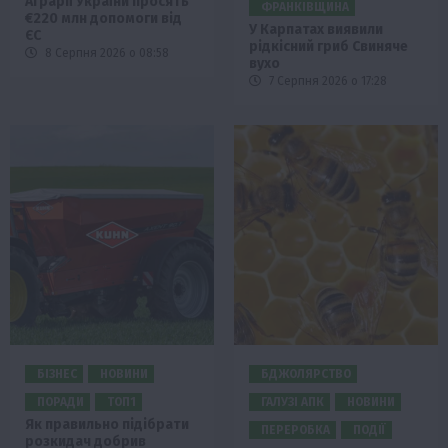
Аграрії України просять
ФРАНКІВЩИНА
€220 млн допомоги від
У Карпатах виявили
ЄС
рідкісний гриб Свиняче
8 Серпня 2026 о 08:58
вухо
7 Серпня 2026 о 17:28
БІЗНЕС
НОВИНИ
БДЖОЛЯРСТВО
ПОРАДИ
ТОП1
ГАЛУЗІ АПК
НОВИНИ
Як правильно підібрати
ПЕРЕРОБКА
ПОДІЇ
розкидач добрив