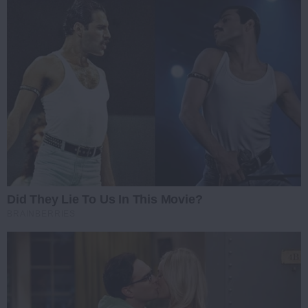
Did They Lie To Us In This Movie?
BRAINBERRIES