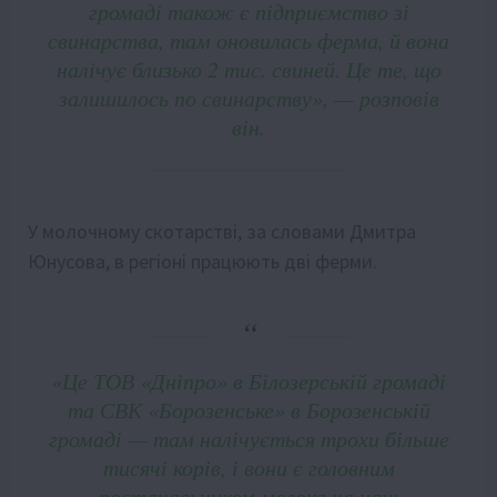
громаді також є підприємство зі
свинарства, там оновилась ферма, й вона
налічує близько 2 тис. свиней. Це те, що
залишилось по свинарству», — розповів
він.
У молочному скотарстві, за словами Дмитра
Юнусова, в регіоні працюють дві ферми.
«Це ТОВ «Дніпро» в Білозерській громаді
та СВК «Борозенське» в Борозенській
громаді — там налічується трохи більше
тисячі корів, і вони є головним
постачальником молока на наш