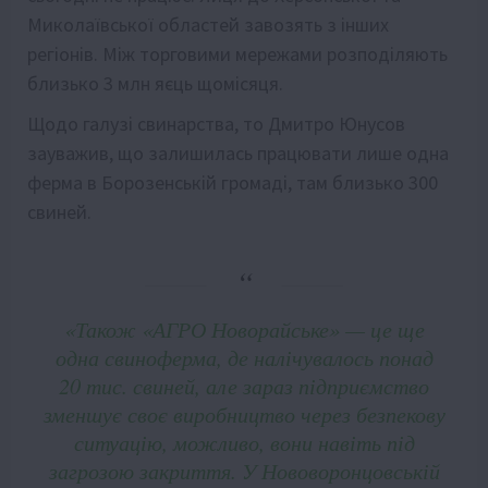
Миколаївської областей завозять з інших
регіонів. Між торговими мережами розподіляють
близько 3 млн яєць щомісяця.
Щодо галузі свинарства, то Дмитро Юнусов
зауважив, що залишилась працювати лише одна
ферма в Борозенській громаді, там близько 300
свиней.
«Також «АГРО Новорайське» — це ще
одна свиноферма, де налічувалось понад
20 тис. свиней, але зараз підприємство
зменшує своє виробництво через безпекову
ситуацію, можливо, вони навіть під
загрозою закриття. У Нововоронцовській