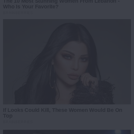
The 10 Most Stunning Women From Lebanon -
Who Is Your Favorite?
BRAINBERRIES
If Looks Could Kill, These Women Would Be On
Top
BRAINBERRIES