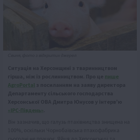
Свиня, фото з відкритих джерел
Ситуація на Херсонщині з тваринництвом
гірша, ніж із рослинництвом. Про це
пише
AgroPortal
з посиланням на заяву директора
Департаменту сільського господарства
Херсонської ОВА Дмитра Юнусов у інтерв’ю
«IPC-Південь»
.
Він зазначив, що галузь птахівництва знищена на
100%, оскільки Чорнобаївська птахофабрика
сьогодні не працює. Яйця до Херсонської та