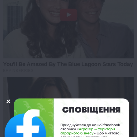
You'll Be Amazed By The Blue Lagoon Stars Today
BRAINBERRIES