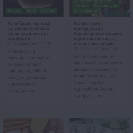
Економіка
Новини
Регіони
Рослиництво
Новини
Події
Регіони
Херсонщина
На Київщині невідомі
Волинь може
здійснили розбійний
конкурувати з
напад на директора
Херсонщиною: фермер
агрофірми
виростив три сорти
екологічних кавунів
24 Серпня 2019 о 08:55
23 Серпня 2019 о 10:59
В одному з сіл
Застосовуючи лише
Таращанського району
українські біо-препарати,
Київської області
які зараз завойовують
здійснено розбійний
ринки Європейського
напад на директора
Союзу, фермер-
фермерського
одноосібник Василь
господарства…
Сидорук у селі…