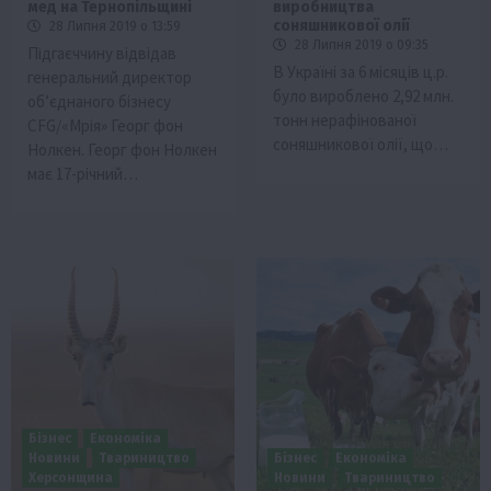
мед на Тернопільщині
виробництва
соняшникової олії
28 Липня 2019 о 13:59
28 Липня 2019 о 09:35
Підгаєччину відвідав
В Україні за 6 місяців ц.р.
генеральний директор
було вироблено 2,92 млн.
об’єднаного бізнесу
тонн нерафінованої
CFG/«Мрія» Георг фон
соняшникової олії, що…
Нолкен. Георг фон Нолкен
має 17-річний…
Бізнес
Економіка
Новини
Твариництво
Бізнес
Економіка
Херсонщина
Новини
Твариництво