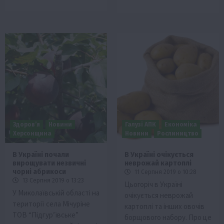
Здоров’я
Новини
Галузі АПК
Економіка
Херсонщина
Новини
Рослиництво
В Україні почали
В Україні очікується
вирощувати незвичні
неврожай картоплі
чорні абрикоси
11 Серпня 2019 о 10:28
13 Серпня 2019 о 13:23
Цьогоріч в Україні
У Миколаївській області на
очікується неврожай
території села Мічуріне
картоплі та інших овочів
ТОВ “Підгур’ївське”
борщового набору. Про це