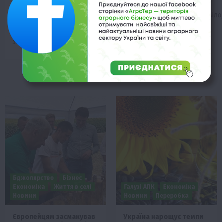
29 Липня 2019 о 09:07
даними, станом на 26
Видання Bloomberg розповіло
липня 2019 р врожай
що ведення YouTube
пшениці в Україні
каналу принесло фермеру
зібраний…
Заку Джонсону дохід у 5
раз більше у…
Бджолярство
Бізнес
Економіка
Життя в селі
Галузі АПК
Економіка
Новини
Новини
Переробка
Європейцям засмакував
Україна нарощує темпи