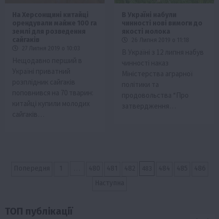
На Херсонщині китайці
В Україні набули
орендували майже 100 га
чинності нові вимоги до
землі для розведення
якості молока
сайгаків
26 Липня 2019 о 11:18
27 Липня 2019 о 10:03
В Україні з 12 липня набув
Нещодавно перший в
чинності наказ
Україні приватний
Міністерства аграрної
розплідник сайгаків
політики та
поповнився на 70 тварин:
продовольства “Про
китайці купили молодих
затвердження…
сайгаків…
Пагінація
…
483
Попередня
1
480
481
482
484
485
486
записів
Наступна
ТОП публікації