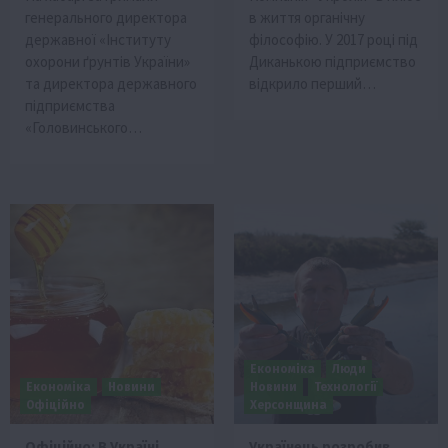
генерального директора
в життя органічну
державної «Інституту
філософію. У 2017 році під
охорони ґрунтів України»
Диканькою підприємство
та директора державного
відкрило перший…
підприємства
«Головинського…
Економіка
Люди
Економіка
Новини
Новини
Технології
Офіційно
Херсонщина
Офіційно: В Україні
Українець розробив