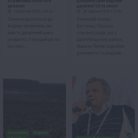
отримання багатого
документами виділив
урожаю
дружині 1,5 га землі
1 Вересня 2019 о 09:43
28 Серпня 2019 о 21:04
Ожина відноситься до
Колишній голова
ягідних чагарників, які
Бистриці-Гірської
мають дворічний цикл
сільської ради, що у
розвитку. У перший рік на
Дрогобицькому районі,
рослині…
Микола Пиляк підробив
документи та виділив…
Економіка
Новини