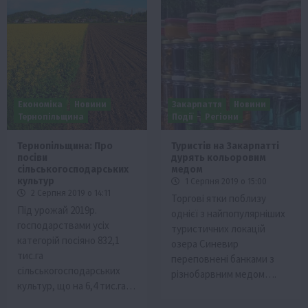
Економіка
Новини
Закарпаття
Новини
Тернопільщина
Події
Регіони
Тернопільщина: Про
Туристів на Закарпатті
посіви
дурять кольоровим
сільськогосподарських
медом
культур
1 Серпня 2019 о 15:00
2 Серпня 2019 о 14:11
Торгові ятки поблизу
Під урожай 2019р.
однієї з найпопулярніших
господарствами усіх
туристичних локацій
категорій посіяно 832,1
озера Синевир
тис.га
переповнені банками з
сільськогосподарських
різнобарвним медом….
культур, що на 6,4 тис.га…