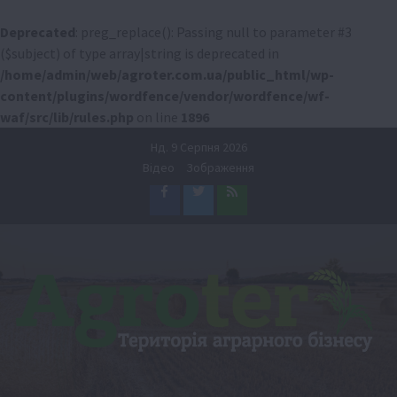
Deprecated
: preg_replace(): Passing null to parameter #3
($subject) of type array|string is deprecated in
/home/admin/web/agroter.com.ua/public_html/wp-
content/plugins/wordfence/vendor/wordfence/wf-
waf/src/lib/rules.php
on line
1896
Перейти
Нд. 9 Серпня 2026
до
Відео
Зображення
вмісту
Facebook
Twitter
Feed