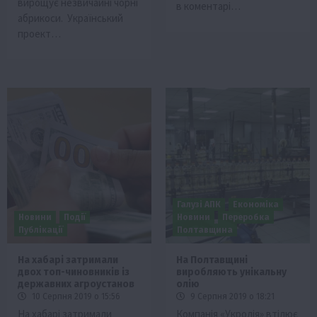
вирощує незвичайні чорні
в коментарі…
абрикоси. Український
проект…
Галузі АПК
Економіка
Новини
Події
Новини
Переробка
Публікації
Полтавщина
На хабарі затримали
На Полтавщині
двох топ-чиновників із
виробляють унікальну
державних агроустанов
олію
10 Серпня 2019 о 15:56
9 Серпня 2019 о 18:21
На хабарі затримали
Компанія «Укролія» втілює