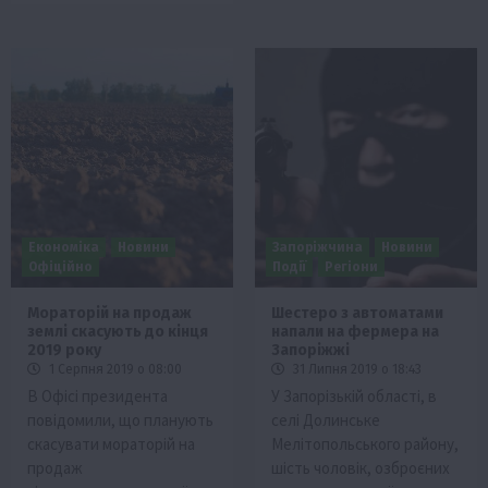
Економіка
Новини
Запоріжчина
Новини
Офіційно
Події
Регіони
Мораторій на продаж
Шестеро з автоматами
землі скасують до кінця
напали на фермера на
2019 року
Запоріжжі
1 Серпня 2019 о 08:00
31 Липня 2019 о 18:43
В Офісі президента
У Запорізькій області, в
повідомили, що планують
селі Долинське
скасувати мораторій на
Мелітопольського району,
продаж
шість чоловік, озброєних