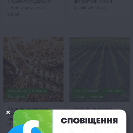
сільськогосподарської
автоматами, скоїли
землі та запустити
розбійний напад:…
ринок…
Економіка
Новини
Без категорії
Економіка
Офіційно
Люди
Новини
В Україні очікується
YouTube приносить
хороший врожай
більше доходу
пшениці
американському
фермеру, ніж сільське
31 Липня 2019 о 18:31
господарство
Згідно з оперативними