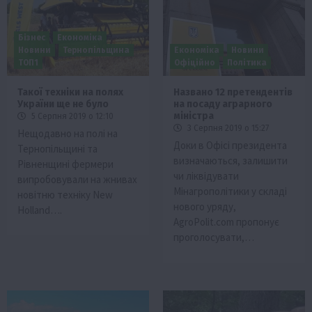
Бізнес
Економіка
Новини
Тернопільщина
Економіка
Новини
ТОП1
Офіційно
Політика
Такої техніки на полях
Названо 12 претендентів
України ще не було
на посаду аграрного
міністра
5 Серпня 2019 о 12:10
3 Серпня 2019 о 15:27
Нещодавно на полі на
Доки в Офісі президента
Тернопільщині та
визначаються, залишити
Рівненщині фермери
чи ліквідувати
випробовували на жнивах
Мінагрополітики у складі
новітню техніку New
нового уряду,
Holland….
AgroPolit.com пропонує
проголосувати,…