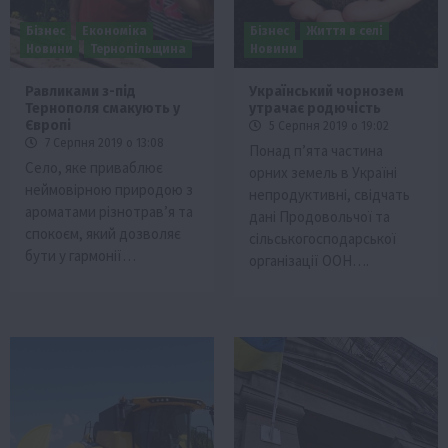
Бізнес
Економіка
Бізнес
Життя в селі
Новини
Тернопільщина
Новини
Равликами з-під
Український чорнозем
Тернополя смакують у
утрачає родючість
Європі
5 Серпня 2019 о 19:02
7 Серпня 2019 о 13:08
Понад п’ята частина
Село, яке приваблює
орних земель в Україні
неймовірною природою з
непродуктивні, свідчать
ароматами різнотрав’я та
дані Продовольчої та
спокоєм, який дозволяє
сільськогосподарської
бути у гармонії…
організації ООН….