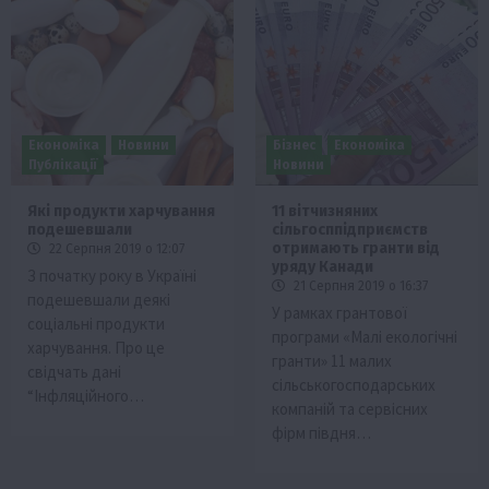
Економіка
Новини
Бізнес
Економіка
Публікації
Новини
Які продукти харчування
11 вітчизняних
подешевшали
сільгосппідприємств
отримають гранти від
22 Серпня 2019 о 12:07
уряду Канади
З початку року в Україні
21 Серпня 2019 о 16:37
подешевшали деякі
У рамках грантової
соціальні продукти
програми «Малі екологічні
харчування. Про це
гранти» 11 малих
свідчать дані
сільськогосподарських
“Інфляційного…
компаній та сервісних
фірм півдня…