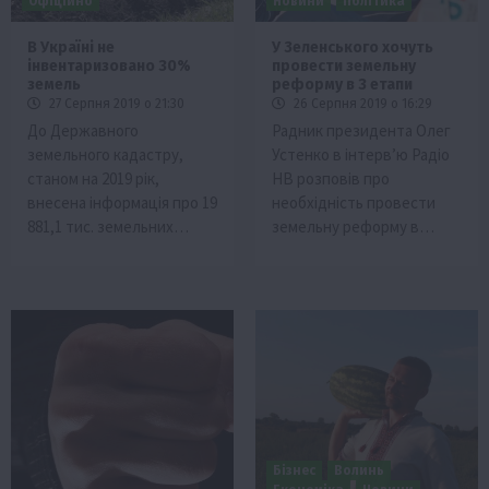
Офіційно
Новини
Політика
В Україні не
У Зеленського хочуть
інвентаризовано 30%
провести земельну
земель
реформу в 3 етапи
27 Серпня 2019 о 21:30
26 Серпня 2019 о 16:29
До Державного
Радник президента Олег
земельного кадастру,
Устенко в інтерв’ю Радіо
станом на 2019 рік,
НВ розповів про
внесена інформація про 19
необхідність провести
881,1 тис. земельних…
земельну реформу в…
Бізнес
Волинь