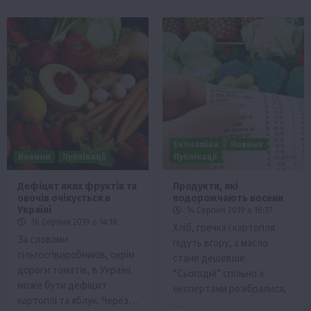
Економіка
Новини
Новини
Публікації
Публікації
Дефіцит яких фруктів та
Продукти, які
овочів очікується в
подорожчають восени
Україні
14 Серпня 2019 о 16:37
16 Серпня 2019 о 14:10
Хліб, гречка і картопля
За словами
підуть вгору, а масло
сільгоспвиробників, окрім
стане дешевше.
дороги томатів, в Україні
“Сьогодні” спільно з
може бути дефіцит
експертами розібралися,
картоплі та яблук. Через…
…