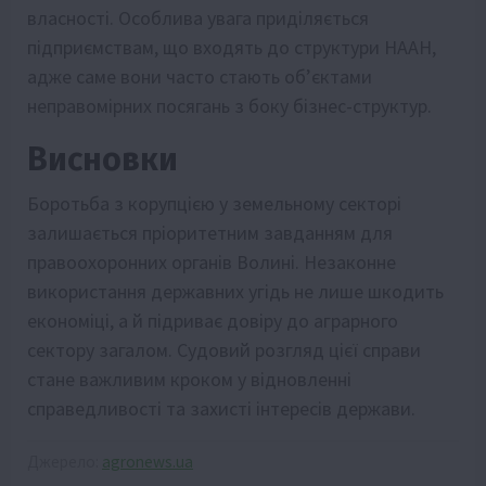
власності. Особлива увага приділяється
підприємствам, що входять до структури НААН,
адже саме вони часто стають об’єктами
неправомірних посягань з боку бізнес-структур.
Висновки
Боротьба з корупцією у земельному секторі
залишається пріоритетним завданням для
правоохоронних органів Волині. Незаконне
використання державних угідь не лише шкодить
економіці, а й підриває довіру до аграрного
сектору загалом. Судовий розгляд цієї справи
стане важливим кроком у відновленні
справедливості та захисті інтересів держави.
Джерело:
agronews.ua