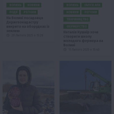
ВОЛИНЬ
НОВИНИ
ВОЛИНЬ
ГАЛУЗІ АПК
ПОДІЇ
РЕГІОНИ
НОВИНИ
РЕГІОНИ
На Волині посадовця
ТВАРИНИЦТВО
Держгеокадастру
викрито на оборудках із
ФЕРМЕРСТВО
землею
Наталія Кушнір хоче
20 Лютого 2025 о 15:28
створити школу
молодого фермера на
Волині
11 Лютого 2025 о 15:40