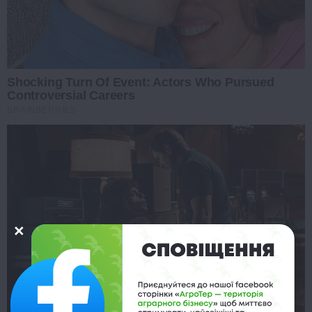
Shocking Turn Of Event: Actors Who Pursued
Controversial Careers
BRAINBERRIES