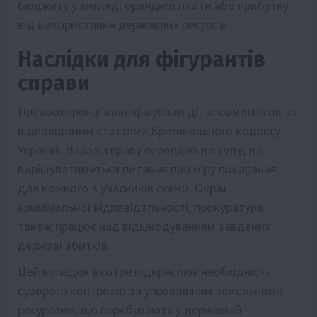
бюджету у вигляді орендної плати або прибутку
від використання державних ресурсів.
Наслідки для фігурантів
справи
Правоохоронці кваліфікували дії зловмисників за
відповідними статтями Кримінального кодексу
України. Наразі справу передано до суду, де
вирішуватиметься питання про міру покарання
для кожного з учасників схеми. Окрім
кримінальної відповідальності, прокуратура
також працює над відшкодуванням завданих
державі збитків.
Цей випадок вкотре підкреслює необхідність
суворого контролю за управлінням земельними
ресурсами, що перебувають у державній