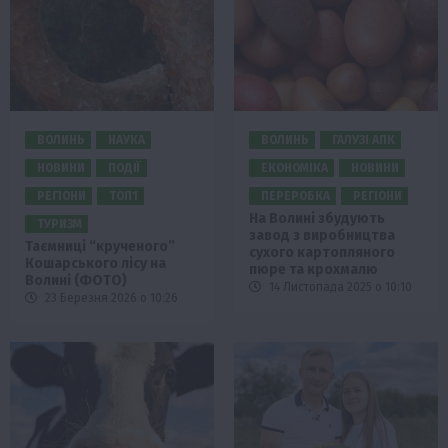
ВОЛИНЬ
НАУКА
ВОЛИНЬ
ГАЛУЗІ АПК
НОВИНИ
ПОДІЇ
ЕКОНОМІКА
НОВИНИ
РЕГІОНИ
ТОП1
ПЕРЕРОБКА
РЕГІОНИ
На Волині збудують
ТУРИЗМ
завод з виробництва
Таємниці “крученого”
сухого картопляного
Кошарського лісу на
пюре та крохмалю
Волині (ФОТО)
14 Листопада 2025 о 10:10
23 Березня 2026 о 10:26