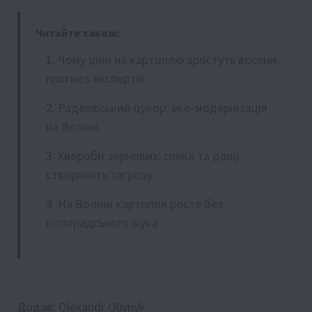
Читайте також:
Чому ціни на картоплю зростуть восени:
прогноз експертів
Радехівський цукор: еко-модернізація
на Волині
Хвороби зернових: спека та дощі
створюють загрозу
На Волині картопля росте без
колорадського жука
Додав:
Olexandr Oliynyk