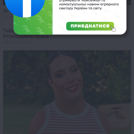
And They Did Show This In Bohemian Rapsody!
BRAINBERRIES
Take A Look At Demi Moore's Most Iconic And
Provocative Roles
BRAINBERRIES