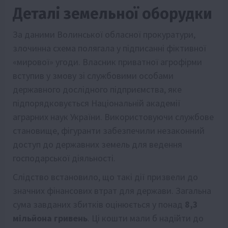
Деталі земельної оборудки
За даними Волинської обласної прокуратури,
злочинна схема полягала у підписанні фіктивної
«мирової» угоди. Власник приватної агрофірми
вступив у змову зі службовими особами
державного дослідного підприємства, яке
підпорядковується Національній академії
аграрних наук України. Використовуючи службове
становище, фігуранти забезпечили незаконний
доступ до державних земель для ведення
господарської діяльності.
Слідство встановило, що такі дії призвели до
значних фінансових втрат для держави. Загальна
сума завданих збитків оцінюється у понад
8,3
мільйона гривень
. Ці кошти мали б надійти до