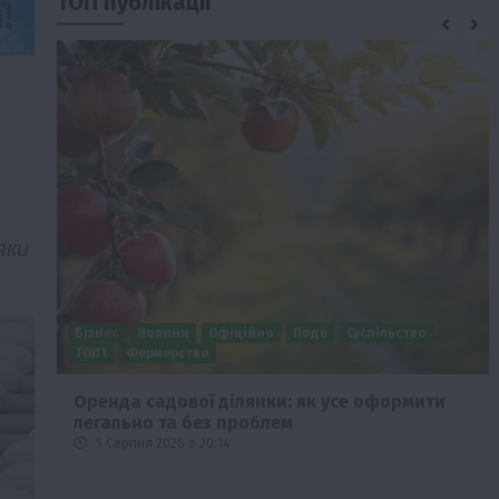
ТОП публікації
яки
Бізнес
Новини
Офіційно
Події
Суспільство
ТОП1
Фермерство
Оренда садової ділянки: як усе оформити
легально та без проблем
5 Серпня 2026 о 20:14