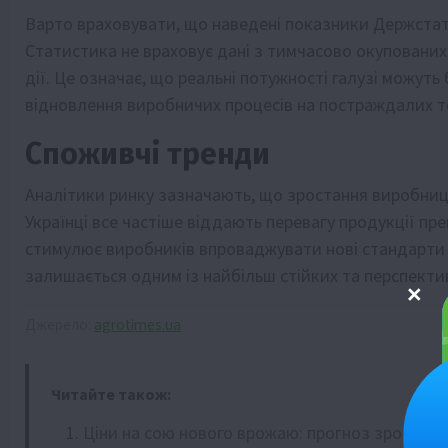
Варто враховувати, що наведені показники Держстату
Статистика не враховує дані з тимчасово окупованих р
дії. Це означає, що реальні потужності галузі можут
відновлення виробничих процесів на постраждалих т
Споживчі тренди
Аналітики ринку зазначають, що зростання виробниц
Українці все частіше віддають перевагу продукції пре
стимулює виробників впроваджувати нові стандарти я
залишається одним із найбільш стійких та перспектив
Джерело:
agrotimes.ua
Читайте також:
Ціни на сою нового врожаю: прогноз зростанн