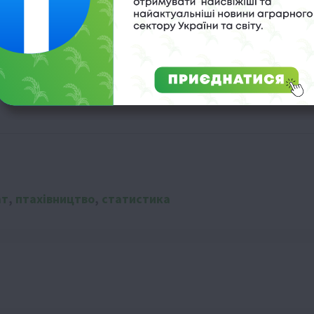
довольство
півріччя
ічного мінімуму
ат
,
птахівництво
,
статистика