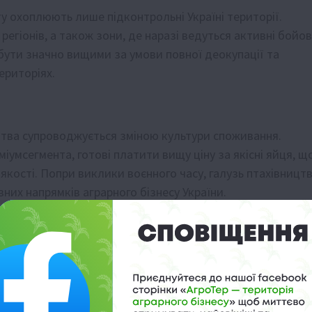
 охоплюють лише підконтрольні Україні території.
егіонів, а також зони, де наразі ведуться активні бойов
ь бути значно вищими за умови повної деокупації та
ериторіях.
тва супроводжується зміною культури споживання.
міумсегмента, готові платити вищу ціну за якісні яйця, щ
кості. Попри виклики воєнного часу, галузь птахівницт
них напрямків аграрного бізнесу України.
я на 25%