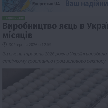
Твариництво
Виробництво яєць в Украї
місяців
30 Червня 2026 о 12:59
За січень-травень 2026 року в Україні виробили 
стрімкому зростанню промислового сектору.
ини
Події
Наука
Новини
Події
Регіони
ТОП1
Тур
Фермерство
Франківщина
 млн грн від
У Карпатах виявили рідкісний гриб С
вухо
7 Серпня 2026 о 17:28