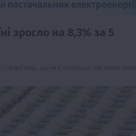
ні зросло на 8,3% за 5
5,2 млрд яєць, що на 8,3% більше, ніж торік, завд
изм
Бізнес
Новини
Поради
ТОП1
виняче
Як правильно підібрати розкидач добрив
залежно від площі поля та культур?
7 Серпня 2026 о 10:14