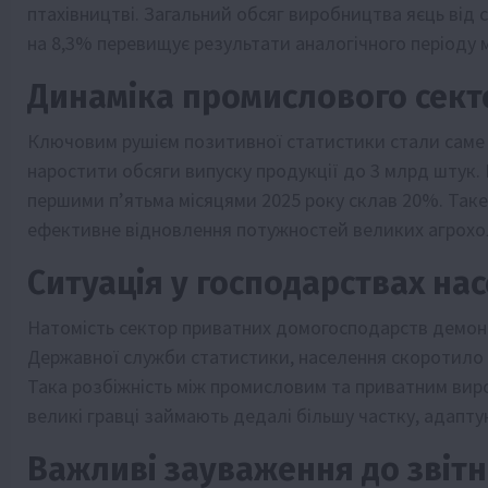
птахівництві. Загальний обсяг виробництва яєць від св
на 8,3% перевищує результати аналогічного періоду 
Динаміка промислового сект
Ключовим рушієм позитивної статистики стали саме 
наростити обсяги випуску продукції до 3 млрд штук. 
першими п’ятьма місяцями 2025 року склав 20%. Таке 
ефективне відновлення потужностей великих агрохо
Ситуація у господарствах на
Натомість сектор приватних домогосподарств демонс
Державної служби статистики, населення скоротило 
Така розбіжність між промисловим та приватним вир
великі гравці займають дедалі більшу частку, адапту
Важливі зауваження до звітн