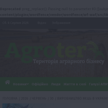
Deprecated
: preg_replace(): Passing null to parameter #3 ($subje
content/plugins/wordfence/vendor/wordfence/wf-waf/src/lib
Перейти
Сб. 8 Серпня 2026
Відео
Зображення
до
вмісту
Новини
Офіційно
Люди
Життя в селі
Галузі АПК
ГОЛОВНА
2026
ЧЕРВЕНЬ
30
ВИРОБНИЦТВО ЯЄЦЬ В УКРАЇНІ 