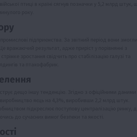
ійської птиці в країні сягнув позначки у 5,2 млрд штук, 
минулого року.
ору
промислові підприємства. За звітний період вони змогл
Це вражаючий результат, адже приріст у порівнянні з
стрімке зростання свідчить про стабілізацію галузі та
лдингів та птахофабрик.
селення
трує дещо іншу тенденцію. Згідно з офіційними даними
виробництво яєць на 4,3%, виробивши 2,2 млрд штук.
обництвом підкреслює поступову централізацію ринку, д
ючись до сучасних вимог безпеки та якості.
ості