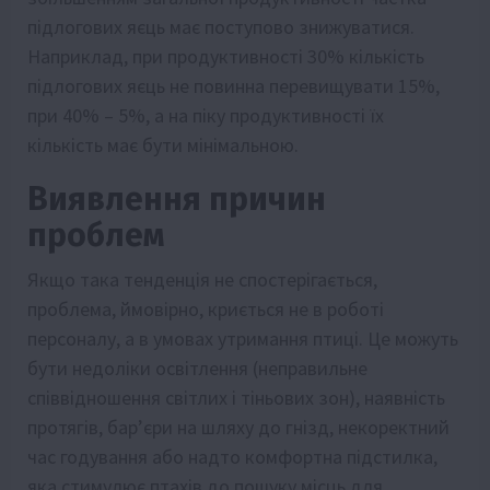
підлогових яєць має поступово знижуватися.
Наприклад, при продуктивності 30% кількість
підлогових яєць не повинна перевищувати 15%,
при 40% – 5%, а на піку продуктивності їх
кількість має бути мінімальною.
Виявлення причин
проблем
Якщо така тенденція не спостерігається,
проблема, ймовірно, криється не в роботі
персоналу, а в умовах утримання птиці. Це можуть
бути недоліки освітлення (неправильне
співвідношення світлих і тіньових зон), наявність
протягів, бар’єри на шляху до гнізд, некоректний
час годування або надто комфортна підстилка,
яка стимулює птахів до пошуку місць для