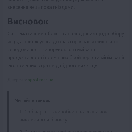
знесення яєць поза гніздами.
Висновок
Систематичний облік та аналіз даних щодо збору
яєць, а також увага до факторів навколишнього
середовища, є запорукою оптимізації
продуктивності племінних бройлерів та мінімізації
економічних втрат від підлогових яєць.
Джерело:
agrotimes.ua
Читайте також:
Собівартість виробництва яєць: нові
виклики для бізнесу
Єгипет шукає нові джерела кукурудзи