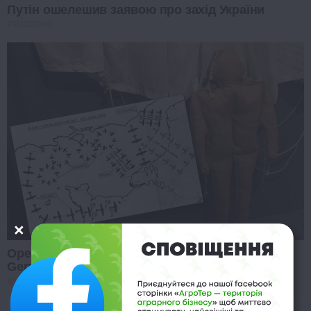
Путін ошелешив заявою про захід України
PROZORO
Operation Titanic: How 400 Dummies Duped The
Germans On D-Day
BUZZDAY