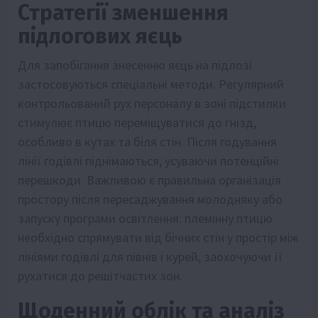
Стратегії зменшення
підлогових яєць
Для запобігання знесенню яєць на підлозі
застосовуються спеціальні методи. Регулярний
контрольований рух персоналу в зоні підстилки
стимулює птицю переміщуватися до гнізд,
особливо в кутах та біля стін. Після годування
лінії годівлі піднімаються, усуваючи потенційні
перешкоди. Важливою є правильна організація
простору після пересаджування молодняку або
запуску програми освітлення: племінну птицю
необхідно спрямувати від бічних стін у простір між
лініями годівлі для півнів і курей, заохочуючи її
рухатися до решітчастих зон.
Щоденний облік та аналіз