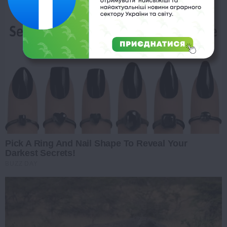
Pick A Ring And Nail Shape To Reveal Your
Darkest Secrets!
BUZZ DAY