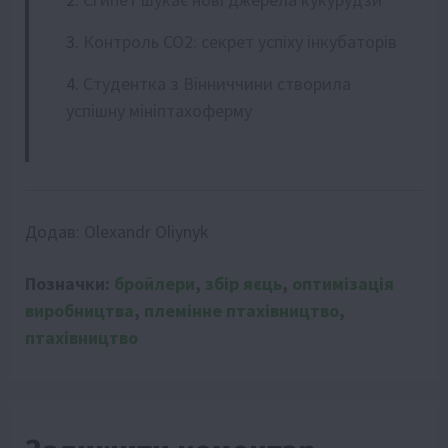
Контроль СО2: секрет успіху інкубаторів
Студентка з Вінниччини створила
успішну мініптахоферму
Додав:
Olexandr Oliynyk
Позначки:
бройлери
,
збір яєць
,
оптимізація
виробництва
,
племінне птахівництво
,
птахівництво