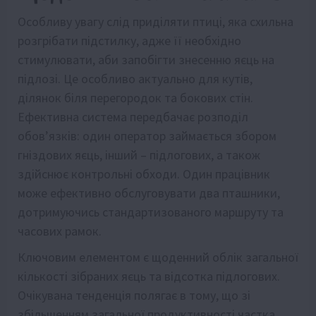
Особливу увагу слід приділяти птиці, яка схильна
розгрібати підстилку, адже її необхідно
стимулювати, аби запобігти знесенню яєць на
підлозі. Це особливо актуально для кутів,
ділянок біля перегородок та бокових стін.
Ефективна система передбачає розподіл
обов’язків: один оператор займається збором
гніздових яєць, інший – підлогових, а також
здійснює контрольні обходи. Один працівник
може ефективно обслуговувати два пташники,
дотримуючись стандартизованого маршруту та
часових рамок.
Ключовим елементом є щоденний облік загальної
кількості зібраних яєць та відсотка підлогових.
Очікувана тенденція полягає в тому, що зі
збільшенням загальної продуктивності частка