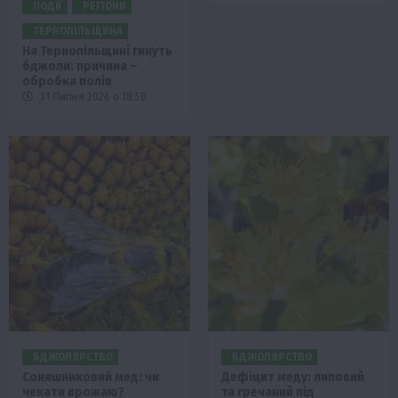
ПОДІЇ
РЕГІОНИ
ТЕРНОПІЛЬЩИНА
На Тернопільщині гинуть
бджоли: причина –
обробка полів
31 Липня 2026 о 18:58
БДЖОЛЯРСТВО
БДЖОЛЯРСТВО
Соняшниковий мед: чи
Дефіцит меду: липовий
чекати врожаю?
та гречаний під