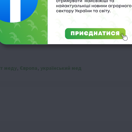
 тонн
 банкрутств?
т меду
,
Європа
,
український мед