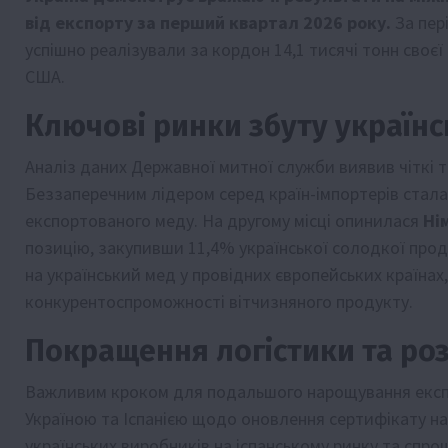
від експорту за перший квартал 2026 року.
За пері
успішно реалізували за кордон 14,1 тисячі тонн своєї
США.
Ключові ринки збуту українс
Аналіз даних Державної митної служби виявив чіткі те
Беззаперечним лідером серед країн-імпортерів стал
експортованого меду. На другому місці опинилася
Ні
позицію, закупивши 11,4% української солодкої проду
на український мед у провідних європейських країнах,
конкурентоспроможності вітчизняного продукту.
Покращення логістики та ро
Важливим кроком для подальшого нарощування експ
Україною та Іспанією щодо оновлення сертифікату на
українських виробників на іспанському ринку та спрощ