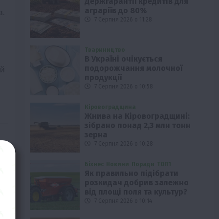
Держгарантії кредитів для
аграріїв до 80%
в.
7 Серпня 2026 о 11:28
Твариництво
В Україні очікується
подорожчання молочної
ій
продукції
7 Серпня 2026 о 10:58
Кіровоградщина
Жнива на Кіровоградщині:
зібрано понад 2,3 млн тонн
зерна
7 Серпня 2026 о 10:28
Бізнес
Новини
Поради
ТОП1
Як правильно підібрати
розкидач добрив залежно
від площі поля та культур?
7 Серпня 2026 о 10:14