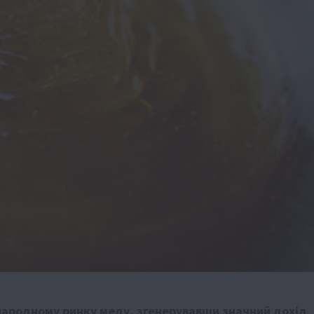
народному ринку меду, згенерувавши значний дохід