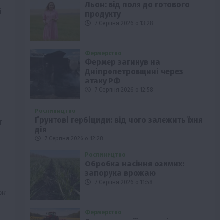
Льон: від поля до готового
і
продукту
7 Серпня 2026 о 13:28
Фермерство
Фермер загинув на
Дніпропетровщині через
атаку РФ
7 Серпня 2026 о 12:58
Рослиництво
Ґрунтові гербіциди: від чого залежить їхня
т
дія
7 Серпня 2026 о 12:28
Рослиництво
Обробка насіння озимих:
запорука врожаю
7 Серпня 2026 о 11:58
іж
Фермерство