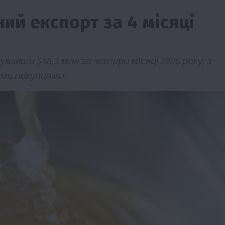
ий експорт за 4 місяці
вавши $48,3 млн за чотири місяці 2026 року, з
ми покупцями.
Події
Бізнес
Новини
Поради
ТОП1
ріїв:
Як правильно підібрати розкидач добрив
залежно від площі поля та культур?
7 Серпня 2026 о 10:14