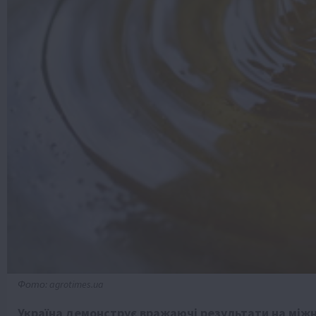
Фото: agrotimes.ua
Україна демонструє вражаючі результати на між