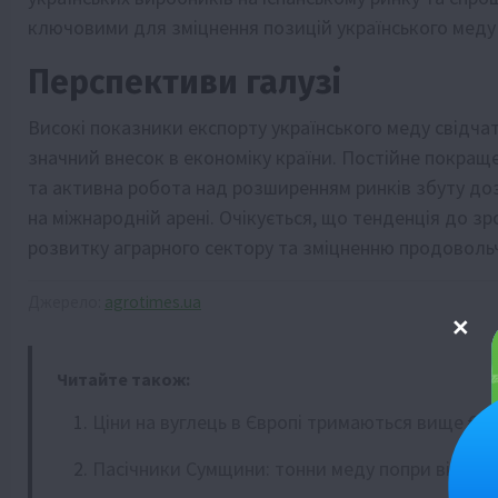
ключовими для зміцнення позицій українського меду н
Перспективи галузі
Високі показники експорту українського меду свідчат
значний внесок в економіку країни. Постійне покращ
та активна робота над розширенням ринків збуту д
на міжнародній арені. Очікується, що тенденція до 
розвитку аграрного сектору та зміцненню продовольч
Джерело:
agrotimes.ua
Читайте також:
Ціни на вуглець в Європі тримаються вище €80
Пасічники Сумщини: тонни меду попри війну