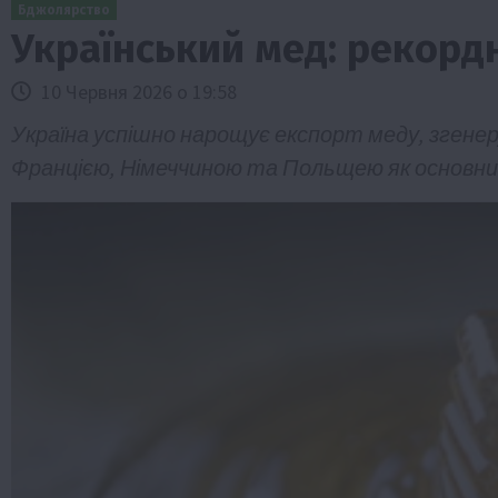
Бджолярство
Український мед: рекордн
10 Червня 2026 о 19:58
Україна успішно нарощує експорт меду, згенеру
Францією, Німеччиною та Польщею як основни
Бізнес
Економіка
Життя в селі
Новини
Суспільство
ТОП1
Фермерство
Пролонгація кредитів 5-7-9% для агра
нові кращі умови
4 Серпня 2026 о 08:58