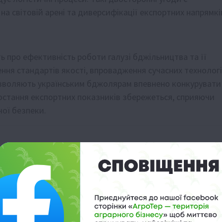
а світовій арені та диверсифікації експортних напрямкі
ь про ефективність роботи галузі бджільництва та її
ення стандартів якості, впровадження сучасних технолог
озволяють українським бджолярам впевнено конкурувати
зростання експортних показників збережеться, сприяючи
ої безпеки.