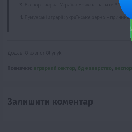
Експорт зерна: Україна може втратити 30 млн
Румунські аграрії: українське зерно – причина
Додав:
Olexandr Oliynyk
Позначки:
аграрний сектор
,
бджолярство
,
експор
Залишити коментар