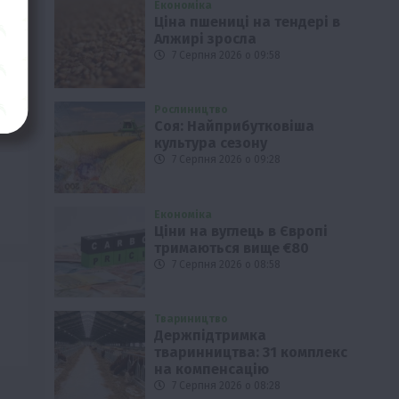
Економіка
Ціна пшениці на тендері в
Алжирі зросла
7 Серпня 2026 о 09:58
Рослиництво
Соя: Найприбутковіша
культура сезону
7 Серпня 2026 о 09:28
Економіка
Ціни на вуглець в Європі
тримаються вище €80
7 Серпня 2026 о 08:58
Твариництво
Держпідтримка
тваринництва: 31 комплекс
на компенсацію
7 Серпня 2026 о 08:28