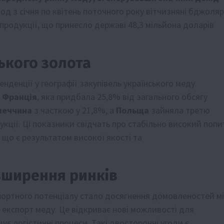
од з січня по квітень поточного року вітчизняні бджоляр
 продукції, що принесло державі 48,3 мільйона доларів
ького золота
нденції у географії закупівель українського меду.
а
Франція
, яка придбала 25,8% від загального обсягу
меччина
з часткою у 21,8%, а
Польща
зайняла третю
кції. Ці показники свідчать про стабільно високий попи
 що є результатом високої якості та
зширення ринків
ортного потенціалу стало досягнення домовленостей м
 експорт меду. Це відкриває нові можливості для
ує логістичні процеси. Такі двосторонні угоди є