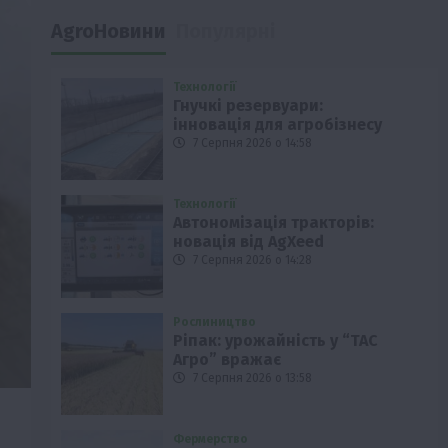
AgroНовини
Популярні
Технології
Гнучкі резервуари:
інновація для агробізнесу
7 Серпня 2026 о 14:58
Технології
Автономізація тракторів:
новація від AgXeed
7 Серпня 2026 о 14:28
Рослиництво
Ріпак: урожайність у “ТАС
Агро” вражає
7 Серпня 2026 о 13:58
Фермерство