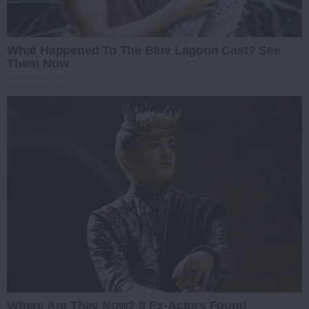
What Happened To The Blue Lagoon Cast? See
Them Now
BRAINBERRIES
Where Are They Now? 9 Ex-Actors Found