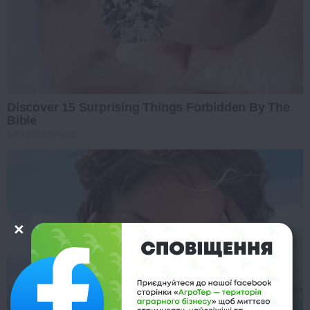
Discover 15 Surprising Things Forbidden By The
Bible
BRAINBERRIES