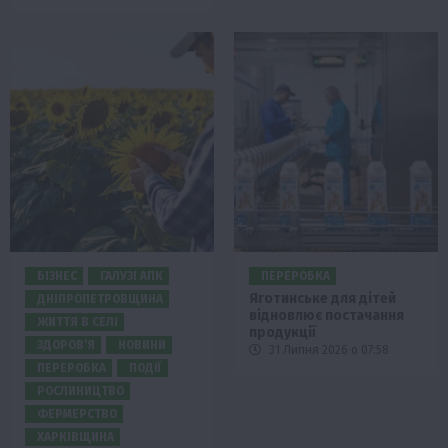
БІЗНЕС
ГАЛУЗІ АПК
ПЕРЕРОБКА
Яготинське для дітей
ДНІПРОПЕТРОВЩИНА
відновлює постачання
ЖИТТЯ В СЕЛІ
продукції
ЗДОРОВ’Я
НОВИНИ
31 Липня 2026 о 07:58
ПЕРЕРОБКА
ПОДІЇ
РОСЛИНИЦТВО
ФЕРМЕРСТВО
ХАРКІВЩИНА