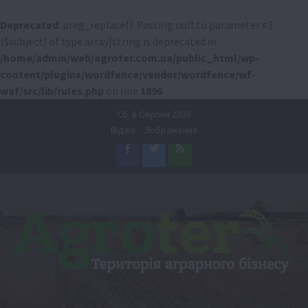
Deprecated
: preg_replace(): Passing null to parameter #3
($subject) of type array|string is deprecated in
/home/admin/web/agroter.com.ua/public_html/wp-
content/plugins/wordfence/vendor/wordfence/wf-
waf/src/lib/rules.php
on line
1896
Перейти
Сб. 8 Серпня 2026
до
Відео
Зображення
вмісту
Facebook
Twitter
Feed