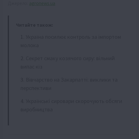
Джерело:
agronews.ua
Читайте також:
Україна посилює контроль за імпортом
молока
Секрет смаку козячого сиру: вільний
випас кіз
Вівчарство на Закарпатті: виклики та
перспективи
Українські сировари скорочують обсяги
виробництва