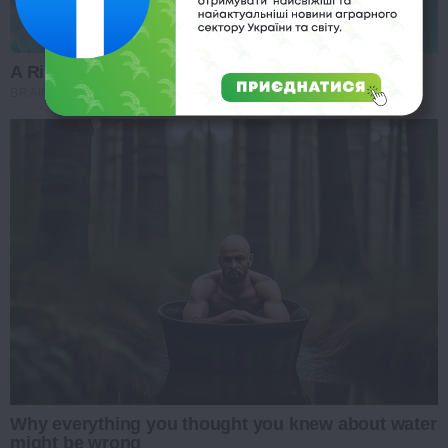
A Rihanna Museum Is Probably Opening Soon
BRAINBERRIES
Why everything you thought you knew about water
might be wrong