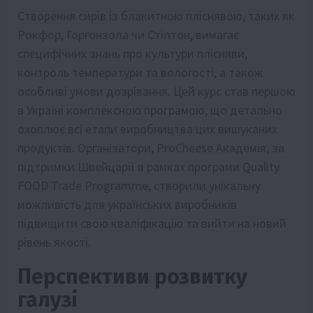
Створення сирів із блакитною пліснявою, таких як
Рокфор, Горгонзола чи Стілтон, вимагає
специфічних знань про культури плісняви,
контроль температури та вологості, а також
особливі умови дозрівання. Цей курс став першою
в Україні комплексною програмою, що детально
охоплює всі етапи виробництва цих вишуканих
продуктів. Організатори, ProCheese Академія, за
підтримки Швейцарії в рамках програми Quality
FOOD Trade Programme, створили унікальну
можливість для українських виробників
підвищити свою кваліфікацію та вийти на новий
рівень якості.
Перспективи розвитку
галузі