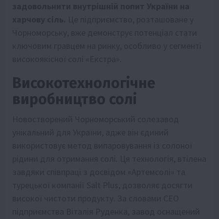
задовольнити внутрішній попит України на
харчову сіль.
Це підприємство, розташоване у
Чорноморську, вже демонструє потенціал стати
ключовим гравцем на ринку, особливо у сегменті
високоякісної солі «Екстра».
Високотехнологічне
виробництво солі
Новостворений Чорноморський солезавод
унікальний для України, адже він єдиний
використовує метод випаровування із солоної
рідини для отримання солі. Ця технологія, втілена
завдяки співпраці з досвідом «Артемсолі» та
турецької компанії Salt Plus, дозволяє досягти
високої чистоти продукту. За словами СЕО
підприємства Віталія Руденка, завод оснащений