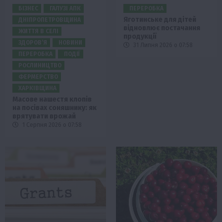
БІЗНЕС
ГАЛУЗІ АПК
ПЕРЕРОБКА
Яготинське для дітей
ДНІПРОПЕТРОВЩИНА
відновлює постачання
ЖИТТЯ В СЕЛІ
продукції
ЗДОРОВ’Я
НОВИНИ
31 Липня 2026 о 07:58
ПЕРЕРОБКА
ПОДІЇ
РОСЛИНИЦТВО
ФЕРМЕРСТВО
ХАРКІВЩИНА
Масове нашестя клопів
на посівах соняшнику: як
врятувати врожай
1 Серпня 2026 о 07:58