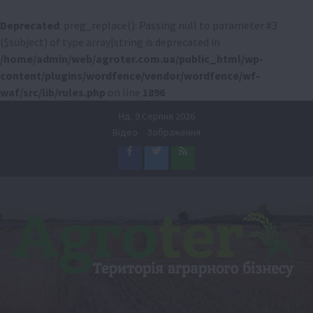
Deprecated
: preg_replace(): Passing null to parameter #3
($subject) of type array|string is deprecated in
/home/admin/web/agroter.com.ua/public_html/wp-
content/plugins/wordfence/vendor/wordfence/wf-
waf/src/lib/rules.php
on line
1896
Перейти
Нд. 9 Серпня 2026
до
Відео
Зображення
вмісту
Facebook
Twitter
Feed