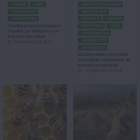
НОВИНИ
ПОДІЇ
ДНІПРОПЕТРОВЩИНА
СУСПІЛЬСТВО
ЖИТТЯ В СЕЛІ
ФЕРМЕРСТВО
ЗДОРОВ’Я
НОВИНИ
Температурні рекорди в
ПЕРЕРОБКА
ПОДІЇ
Україні: де очікувати та
РОСЛИНИЦТВО
хто вже поставив
ФЕРМЕРСТВО
3 Серпня 2026 о 18:50
ХАРКІВЩИНА
Масове нашестя клопів
на посівах соняшнику: як
врятувати врожай
1 Серпня 2026 о 07:58