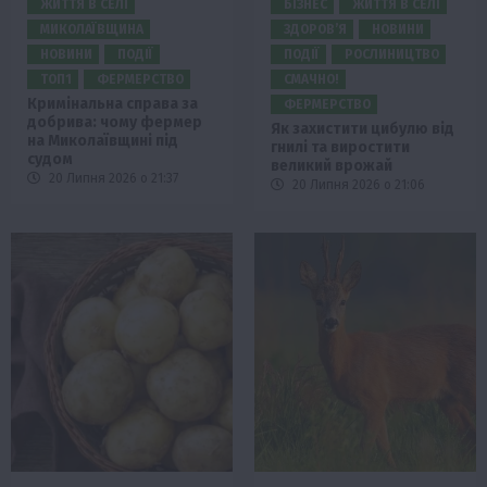
ЖИТТЯ В СЕЛІ
БІЗНЕС
ЖИТТЯ В СЕЛІ
МИКОЛАЇВЩИНА
ЗДОРОВ’Я
НОВИНИ
НОВИНИ
ПОДІЇ
ПОДІЇ
РОСЛИНИЦТВО
ТОП1
ФЕРМЕРСТВО
СМАЧНО!
Кримінальна справа за
ФЕРМЕРСТВО
добрива: чому фермер
Як захистити цибулю від
на Миколаївщині під
гнилі та виростити
судом
великий врожай
20 Липня 2026 о 21:37
20 Липня 2026 о 21:06