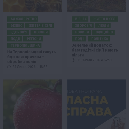
БДЖОЛЯРСТВО
БІЗНЕС
ЖИТТЯ В СЕЛІ
БІЗНЕС
ЖИТТЯ В СЕЛІ
ЗДОРОВ’Я
ЛЮДИ
ЗДОРОВ’Я
НОВИНИ
НОВИНИ
ОФІЦІЙНО
ПОДІЇ
РЕГІОНИ
ПОДІЇ
ПОЛІТИКА
Земельний податок:
ТЕРНОПІЛЬЩИНА
багатодітні сім’ї мають
На Тернопільщині гинуть
пільги
бджоли: причина –
31 Липня 2026 о 14:58
обробка полів
31 Липня 2026 о 18:58