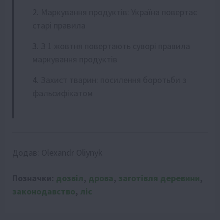
Маркування продуктів: Україна повертає
старі правила
З 1 жовтня повертають суворі правила
маркування продуктів
Захист тварин: посилення боротьби з
фальсифікатом
Додав:
Olexandr Oliynyk
Позначки:
дозвіл
,
дрова
,
заготівля деревини
,
законодавство
,
ліс