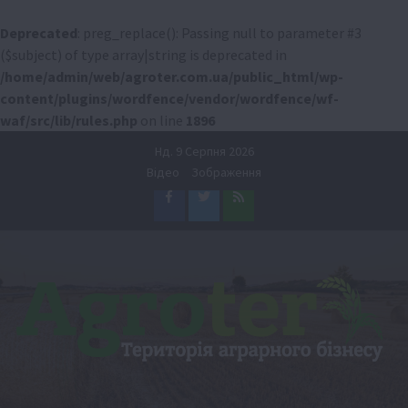
Deprecated
: preg_replace(): Passing null to parameter #3
($subject) of type array|string is deprecated in
/home/admin/web/agroter.com.ua/public_html/wp-
content/plugins/wordfence/vendor/wordfence/wf-
waf/src/lib/rules.php
on line
1896
Перейти
Нд. 9 Серпня 2026
до
Відео
Зображення
вмісту
Facebook
Twitter
Feed