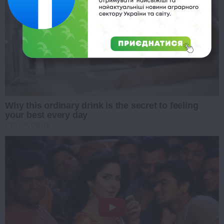
Why this ordinary drink is the secret to feeling
your best every day
CTA FAVORITE