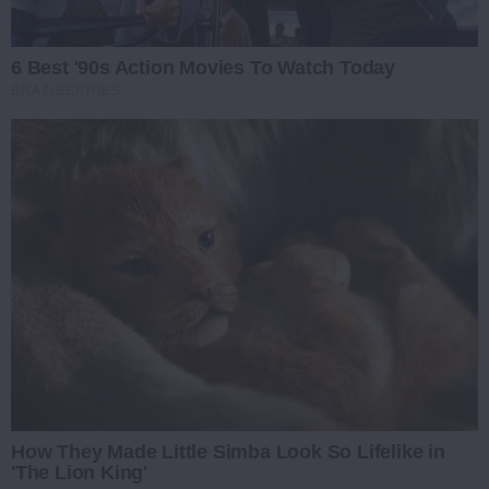
6 Best '90s Action Movies To Watch Today
BRAINBERRIES
How They Made Little Simba Look So Lifelike in
'The Lion King'