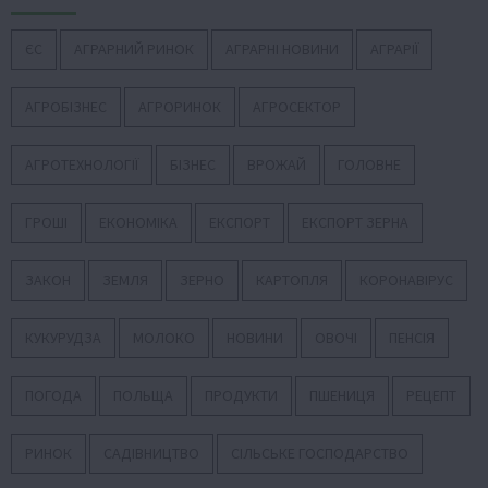
ЄС
АГРАРНИЙ РИНОК
АГРАРНІ НОВИНИ
АГРАРІЇ
АГРОБІЗНЕС
АГРОРИНОК
АГРОСЕКТОР
АГРОТЕХНОЛОГІЇ
БІЗНЕС
ВРОЖАЙ
ГОЛОВНЕ
ГРОШІ
ЕКОНОМІКА
ЕКСПОРТ
ЕКСПОРТ ЗЕРНА
ЗАКОН
ЗЕМЛЯ
ЗЕРНО
КАРТОПЛЯ
КОРОНАВІРУС
КУКУРУДЗА
МОЛОКО
НОВИНИ
ОВОЧІ
ПЕНСІЯ
ПОГОДА
ПОЛЬЩА
ПРОДУКТИ
ПШЕНИЦЯ
РЕЦЕПТ
РИНОК
САДІВНИЦТВО
СІЛЬСЬКЕ ГОСПОДАРСТВО