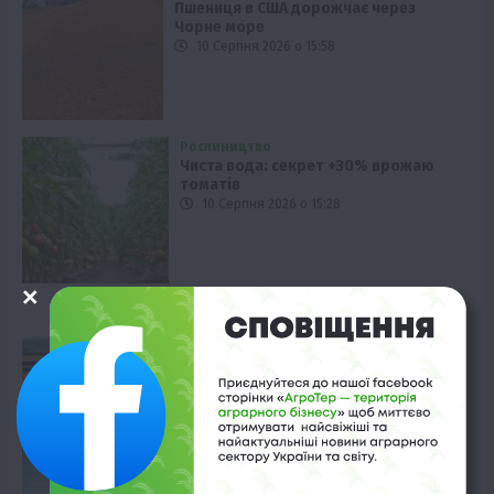
Пшениця в США дорожчає через
Чорне море
10 Серпня 2026 о 15:58
Рослиництво
Чиста вода: секрет +30% врожаю
томатів
10 Серпня 2026 о 15:28
Київщина
Аграрії Київщини зібрали перший
мільйон тонн зерна
10 Серпня 2026 о 14:58
Економіка
Експорт зерна НІБУЛОН: чому компанія
втратила обсяги