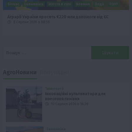
Бізнес
Економіка
Життя в селі
Новини
Події
ТОП1
Аграрії України просять €220 млн допомоги від ЄС
8 Серпня 2026 о 08:58
Пошук:
AgroНовини
Популярні
Технології
Інноваційні культиватори для
внесення гноївки
10 Серпня 2026 о 16:28
Економіка