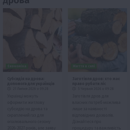
Економіка
Життя в селі
Субсидія на дрова:
Заготівля дров: хто має
допомога для українців
право рубати ліс
21 Липня 2026 о 09:28
5 Червня 2026 о 09:28
Українці можуть
Заготівля дров для
оформити житлову
власних потреб можлива
субсидію на дрова та
лише за наявності
скраплений газ для
відповідних дозволів.
опалювального сезону
Дізнайтеся про
2026-2027 років, але заяву
процедуру та важливість