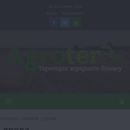
Перейти
Пн. 10 Серпня 2026
до
Відео
Зображення
вмісту
Facebook
Twitter
Feed
Головне
меню
ГОЛОВНА
НОВИНИ
ДРОВА
дрова