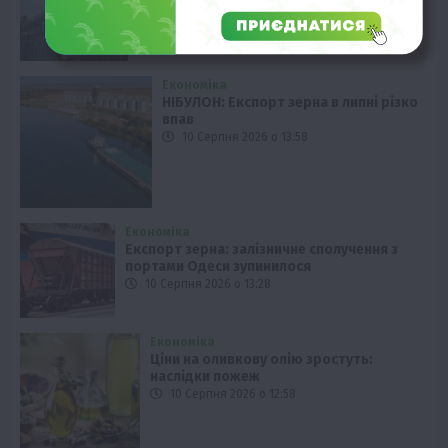
10 Серпня 2026 о 14:28
Економіка
НІБУЛОН: Експорт зерна в липні різко
впав
10 Серпня 2026 о 13:58
Економіка
Експорт зерна: залізничне сполучення з
портами Одеси зупинилося
10 Серпня 2026 о 13:28
Економіка
Ціни на оливкову олію зростуть:
наслідки пожеж
10 Серпня 2026 о 12:58