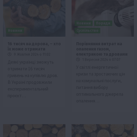
Новини
Поради
Новини
Суспільство
16 тисяч на дорова, – хто
Порівняння витрат на
їх може отримати
опалення газом,
електрикою та дровами
9 Жовтня 2024 о 11:02
1 Вересня 2024 о 07:07
Деякі українці зможуть
У світлі енергетичної
отримати 16 тисяч
кризи та зростаючих цін
гривень на купівлю дров.
на комунальні послуги,
В Україні продовжили
питання вибору
експериментальний
оптимального джерела
проєкт…
опалення…