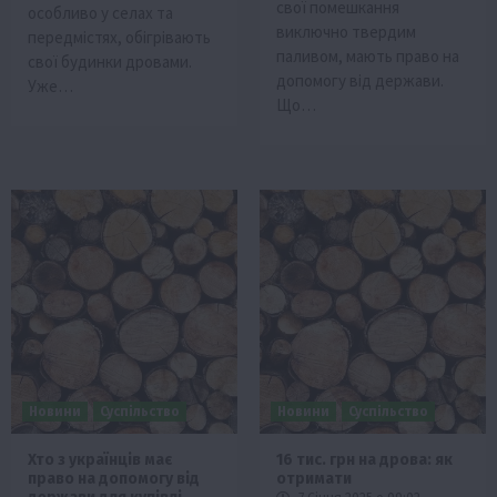
свої помешкання
особливо у селах та
виключно твердим
передмістях, обігрівають
паливом, мають право на
свої будинки дровами.
допомогу від держави.
Уже…
Що…
Новини
Суспільство
Новини
Суспільство
Хто з українців має
16 тис. грн на дрова: як
право на допомогу від
отримати