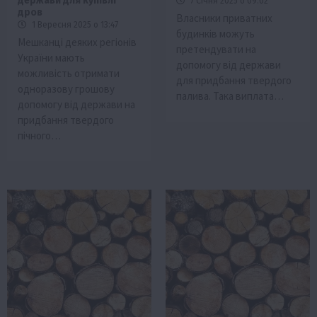
держави для купівлі
7 Січня 2025 о 09:02
дров
Власники приватних
1 Вересня 2025 о 13:47
будинків можуть
Мешканці деяких регіонів
претендувати на
України мають
допомогу від держави
можливість отримати
для придбання твердого
одноразову грошову
палива. Така виплата…
допомогу від держави на
придбання твердого
пічного…