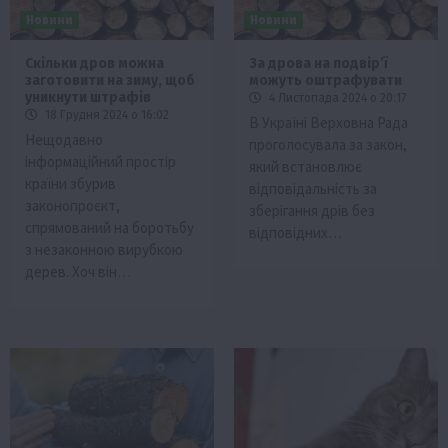
Новини
Новини
Скільки дров можна
За дрова на подвірʼї
заготовити на зиму, щоб
можуть оштрафувати
уникнути штрафів
4 Листопада 2024 о 20:17
18 Грудня 2024 о 16:02
В Україні Верховна Рада
Нещодавно
проголосувала за закон,
інформаційний простір
який встановлює
країни збурив
відповідальність за
законопроєкт,
зберігання дрів без
спрямований на боротьбу
відповідних…
з незаконною вирубкою
дерев. Хоч він…