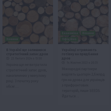
Економіка
Новини
Новини
Офіційно
В Україні ще залишився
Українці отримають
стратегічний запас дров
готівку на придбання
дров
22 Лютого 2024 о 15:50
14 Жовтня 2023 о 20:35
Україна ще не витратила
Міжнародні партнери
стратегічний запас дров,
виділять цьогоріч 2,6 млрд
накопичених у минулому
грн на дрова для українців
році. З початку року
з прифронтових
обсяг…
територій, пише SEEDS.
Йдеться…