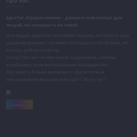
Про нас
Аgr
oTer. Аграрні новини
– джерело інформації для
людей, які працюють на землі!
Для людей, руки яких натомлені працею, які знають ціну
щедрому врожаю, справжні господарі на своїй землі, які
хочуть, щоб вона квітла.
Історії про життя невтомних трудівників, новини
агробізнесу та як вести розумне господарство.
Усе і навіть більше ви зможете прочитати на
спеціалізованому аграрному сайті
“Агротер”
!