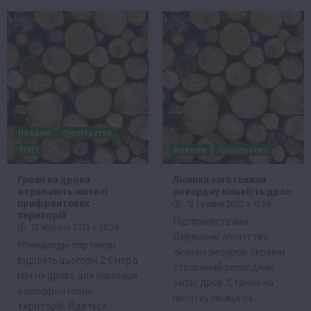
Новини
Суспільство
ТОП1
Новини
Суспільство
Гроші на дрова
Лісники заготовили
отримають жителі
рекордну кількість дров
прифронтових
12 Грудня 2022 о 15:58
територій
Підприємствами
13 Жовтня 2023 о 20:20
Державне агентство
Міжнародні партнери
лісових ресурсів України
виділять цьогоріч 2,6 млрд
створений рекордний
грн на дрова для українців
запас дров. Станом на
з прифронтових
початку місяця на…
територій. Йдеться…