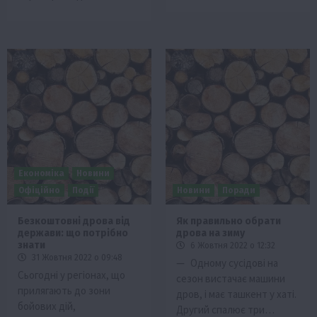
Економіка
Новини
Офіційно
Події
Новини
Поради
Безкоштовні дрова від
Як правильно обрати
держави: що потрібно
дрова на зиму
знати
6 Жовтня 2022 о 12:32
31 Жовтня 2022 о 09:48
— Одному сусідові на
Сьогодні у регіонах, що
сезон вистачає машини
прилягають до зони
дров, і має ташкент у хаті.
бойових дій,
Другий спалює три…