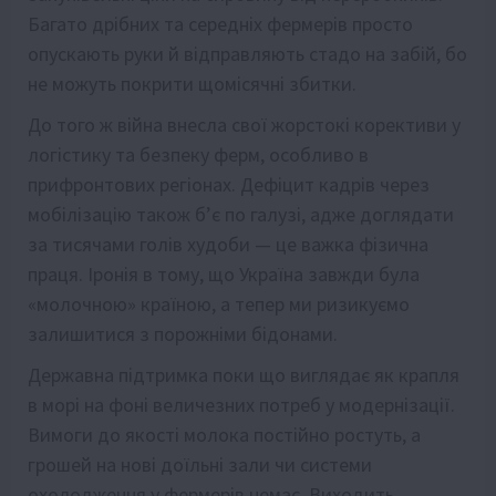
Багато дрібних та середніх фермерів просто
опускають руки й відправляють стадо на забій, бо
не можуть покрити щомісячні збитки.
До того ж війна внесла свої жорстокі корективи у
логістику та безпеку ферм, особливо в
прифронтових регіонах. Дефіцит кадрів через
мобілізацію також б’є по галузі, адже доглядати
за тисячами голів худоби — це важка фізична
праця. Іронія в тому, що Україна завжди була
«молочною» країною, а тепер ми ризикуємо
залишитися з порожніми бідонами.
Державна підтримка поки що виглядає як крапля
в морі на фоні величезних потреб у модернізації.
Вимоги до якості молока постійно ростуть, а
грошей на нові доїльні зали чи системи
охолодження у фермерів немає. Виходить