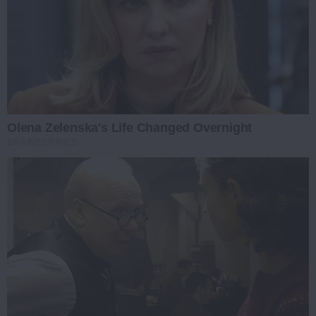
Olena Zelenska's Life Changed Overnight
BRAINBERRIES