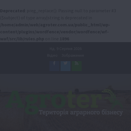
Deprecated
: preg_replace(): Passing null to parameter #3
($subject) of type array|string is deprecated in
/home/admin/web/agroter.com.ua/public_html/wp-
content/plugins/wordfence/vendor/wordfence/wf-
waf/src/lib/rules.php
on line
1896
Перейти
Нд. 9 Серпня 2026
до
Відео
Зображення
вмісту
Facebook
Twitter
Feed