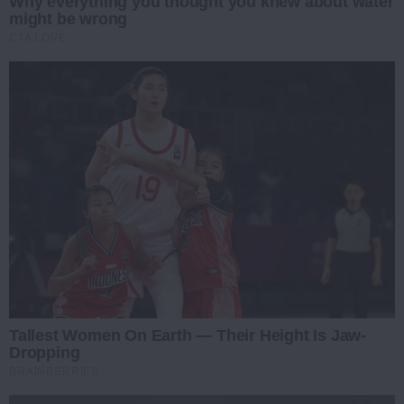
Why everything you thought you knew about water
might be wrong
CTA LOVE
Tallest Women On Earth — Their Height Is Jaw-
Dropping
BRAINBERRIES