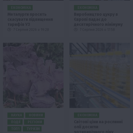
ЕКОНОМІКА
ЕКОНОМІКА
Металурги просять
Виробництво цукру в
скасувати підвищення
Європі падає до
тарифів УЗ
десятирічного мінімуму
7 Серпня 2026 о 19:28
7 Серпня 2026 о 17:58
НАУКА
НОВИНИ
ЕКОНОМІКА
Світові ціни на рослинні
ПОДІЇ
РЕГІОНИ
олії досягли
ТОП1
ТУРИЗМ
чотирирічного піку