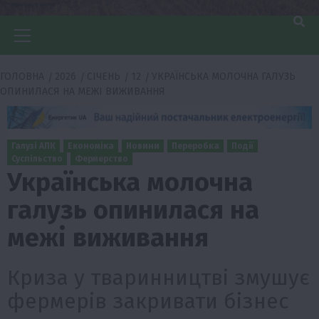
Головне
меню
ГОЛОВНА
2026
СІЧЕНЬ
12
УКРАЇНСЬКА МОЛОЧНА ГАЛУЗЬ
ОПИНИЛАСЯ НА МЕЖІ ВИЖИВАННЯ
Галузі АПК
Економіка
Новини
Переробка
Події
Суспільство
Фермерство
Українська молочна
галузь опинилася на
межі виживання
Криза у тваринництві змушує
фермерів закривати бізнес