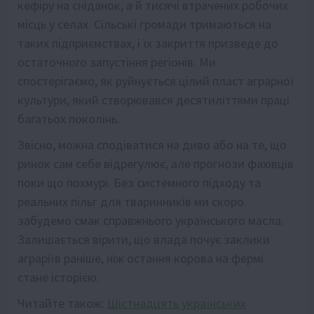
кефіру на сніданок, а й тисячі втрачених робочих
місць у селах. Сільські громади тримаються на
таких підприємствах, і їх закриття призведе до
остаточного запустіння регіонів. Ми
спостерігаємо, як руйнується цілий пласт аграрної
культури, який створювався десятиліттями праці
багатьох поколінь.
Звісно, можна сподіватися на диво або на те, що
ринок сам себе відрегулює, але прогнози фахівців
поки що похмурі. Без системного підходу та
реальних пільг для тваринників ми скоро
забудемо смак справжнього українського масла.
Залишається вірити, що влада почує заклики
аграріїв раніше, ніж остання корова на фермі
стане історією.
Читайте також:
Шістнадцять українських