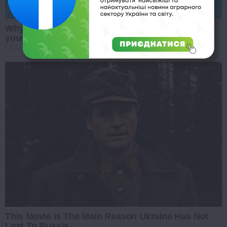
Why this ordinary drink is the secret to feeling
your best every day
CTA LOVE
This Movie Is The Main Reason Ukraine Has Not
Lost To Russia