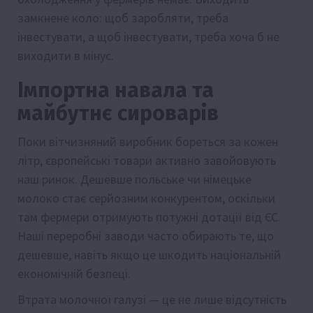
замкнене коло: щоб заробляти, треба
інвестувати, а щоб інвестувати, треба хоча б не
виходити в мінус.
Імпортна навала та
майбутнє сироварів
Поки вітчизняний виробник бореться за кожен
літр, європейські товари активно завойовують
наш ринок. Дешевше польське чи німецьке
молоко стає серйозним конкурентом, оскільки
там фермери отримують потужні дотації від ЄС.
Наші переробні заводи часто обирають те, що
дешевше, навіть якщо це шкодить національній
економічній безпеці.
Втрата молочної галузі — це не лише відсутність