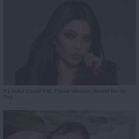
If Looks Could Kill, These Women Would Be On
Top
BRAINBERRIES