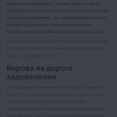
пацієнта в реанімації, якому замість ліків
пропонують лише статистичні звіти. Ситуація
настільки критична, що експерти вже вголос
говорять про ризик повного зникнення
промислового виробництва молока в країні.
Якщо нічого не змінити, то незабаром на полицях
супермаркетів ми бачитимемо лише імпортний
продукт сумнівної якості.
Корова як дороге
задоволення
Основна проблема полягає в тому, що тримати
худобу стало банально невигідно через стрімке
зростання собівартості. Ціни на корми,
електроенергію та паливо ростуть швидше, ніж
закупівельні ціни на сировину від переробників.