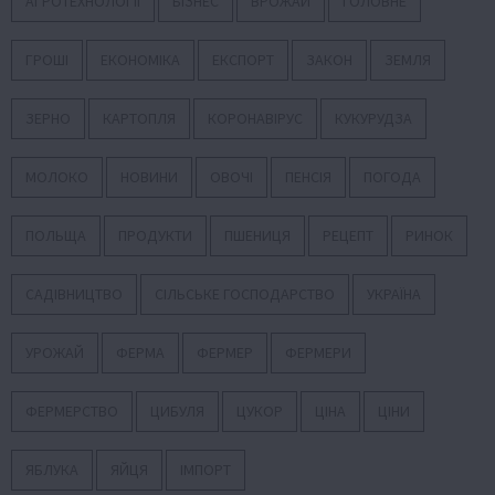
АГРОТЕХНОЛОГІЇ
БІЗНЕС
ВРОЖАЙ
ГОЛОВНЕ
ГРОШІ
ЕКОНОМІКА
ЕКСПОРТ
ЗАКОН
ЗЕМЛЯ
ЗЕРНО
КАРТОПЛЯ
КОРОНАВІРУС
КУКУРУДЗА
МОЛОКО
НОВИНИ
ОВОЧІ
ПЕНСІЯ
ПОГОДА
ПОЛЬЩА
ПРОДУКТИ
ПШЕНИЦЯ
РЕЦЕПТ
РИНОК
САДІВНИЦТВО
СІЛЬСЬКЕ ГОСПОДАРСТВО
УКРАЇНА
УРОЖАЙ
ФЕРМА
ФЕРМЕР
ФЕРМЕРИ
ФЕРМЕРСТВО
ЦИБУЛЯ
ЦУКОР
ЦІНА
ЦІНИ
ЯБЛУКА
ЯЙЦЯ
ІМПОРТ