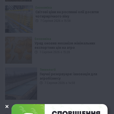
Економіка
Світові ціни на рослинні олії досягли
чотирирічного піку
7 Серпня 2026 о 15:58
Економіка
Уряд оновив механізм мінімальних
експортних цін на агро
7 Серпня 2026 о 15:28
Технології
Гнучкі резервуари: інновація для
агробізнесу
7 Серпня 2026 о 14:58