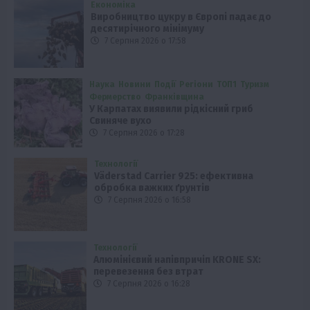
Економіка
Виробництво цукру в Європі падає до
десятирічного мінімуму
7 Серпня 2026 о 17:58
Наука
Новини
Події
Регіони
ТОП1
Туризм
Фермерство
Франківщина
У Карпатах виявили рідкісний гриб
Свиняче вухо
7 Серпня 2026 о 17:28
Технології
Väderstad Carrier 925: ефективна
обробка важких ґрунтів
7 Серпня 2026 о 16:58
Технології
Алюмінієвий напівпричіп KRONE SX:
перевезення без втрат
7 Серпня 2026 о 16:28