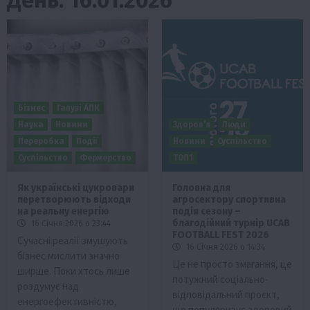
Бізнес
Галузі АПК
Наука
Новини
Здоров’я
Люди
Переробка
Події
Новини
Суспільство
Суспільство
Фермерство
ТОП1
Як українські цукровари
Головна для
перетворюють відходи
агросектору спортивна
на реальну енергію
подія сезону –
благодійний турнір UCAB
16 Січня 2026 о 23:44
FOOTBALL FEST 2026
Сучасні реалії змушують
16 Січня 2026 о 14:34
бізнес мислити значно
Це не просто змагання, це
ширше. Поки хтось лише
потужний соціально-
роздумує над
відповідальний проєкт,
енергоефективністю,
що популяризує здоровий