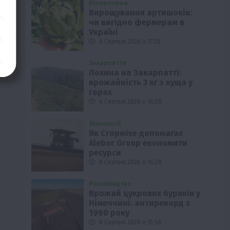
Вінниччина
Вирощування артишоків:
чи вигідно фермерам в
Україні
6 Серпня 2026 о 17:28
Закарпаття
Лохина на Закарпатті:
врожайність 3 кг з куща у
горах
6 Серпня 2026 о 16:58
Технології
Як Cropwise допомагає
Alebor Group економити
ресурси
6 Серпня 2026 о 16:28
Рослиництво
Врожай цукрових буряків у
Німеччині: антирекорд з
1990 року
6 Серпня 2026 о 15:58