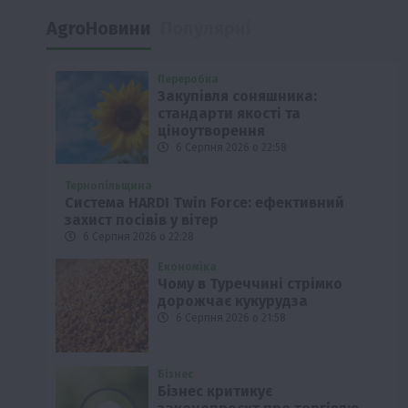
AgroНовини
Популярні
Переробка
Закупівля соняшника:
стандарти якості та
ціноутворення
6 Серпня 2026 о 22:58
Тернопільщина
Система HARDI Twin Force: ефективний
захист посівів у вітер
6 Серпня 2026 о 22:28
Економіка
Чому в Туреччині стрімко
дорожчає кукурудза
6 Серпня 2026 о 21:58
Бізнес
Бізнес критикує