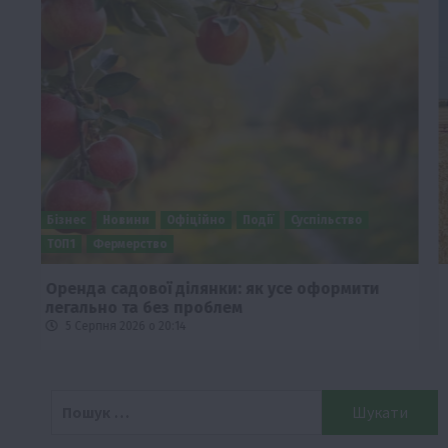
Бізнес
Економіка
Суспільство
ТОП1
Фермерство
Європейська спека вже впливає на ціну
зерна
5 Серпня 2026 о 09:28
Пошук: