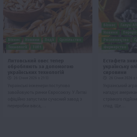
Бізнес
Галузі А
Новини
Переро
Бізнес
Новини
Події
Суспільство
Рослиництво
С
Технології
ТОП1
Фермерство
Литовський овес тепер
Естафета зни
обробляють за допомогою
українську о
Бізнес
Галузі АПК
Економіка
Новини
Под
українських технологій
сировини
Рослиництво
Суспільство
ТОП1
Фермерст
26 Січня 2026 о 21:13
26 Січня 2026 о 
Українські інженери поступово
Український агр
Кредити для аграріїв під заставу вро
завойовують ринки Євросоюзу. У Литві
нагадує американс
новою програмою від Уряду
офіційно запустили сучасний завод з
стрімкого підйо
1 Серпня 2026 о 11:58
переробки вівса,…
спад. Ще…