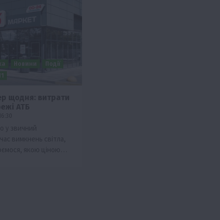
ка
Новини
Події
П1
тер щодня: витрати
режі АТБ
Бізнес
Новини
Офіційно
Події
Суспільство
16:30
ТОП1
Фермерство
о у звичний
час вимкнень світла,
брив
Оренда садової ділянки: як усе оформити
юємося, якою ціною…
легально та без проблем
5 Серпня 2026 о 20:14