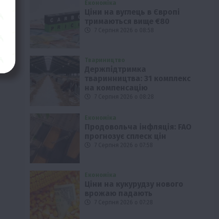
Економіка
Ціни на вуглець в Європі
тримаються вище €80
7 Серпня 2026 о 08:58
Твариництво
Держпідтримка
тваринництва: 31 комплекс
на компенсацію
7 Серпня 2026 о 08:28
Економіка
Продовольча інфляція: FAO
прогнозує сплеск цін
7 Серпня 2026 о 07:58
Економіка
Ціни на кукурудзу нового
врожаю падають
7 Серпня 2026 о 07:28