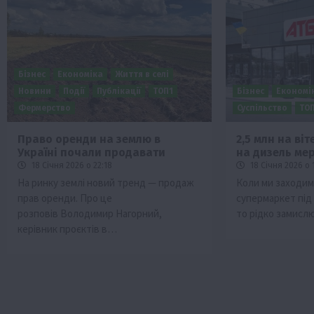
Бізнес
Економіка
Життя в селі
Новини
Події
Публікації
ТОП1
Бізнес
Економі
Фермерство
Суспільство
ТО
Право оренди на землю в
2,5 млн на ві
Україні почали продавати
на дизель ме
ини
Події
18 Січня 2026 о 22:18
18 Січня 2026 о 
Бізнес
Новини
Поради
ТОП1
На ринку землі новий тренд — продаж
Коли ми заходим
прав оренди. Про це
супермаркет під 
 аграріїв:
Як правильно підібрати розкидач до
розповів Володимир Нагорний,
то рідко замисл
залежно від площі поля та культур?
керівник проєктів в…
7 Серпня 2026 о 10:14