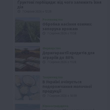
Ґрунтові гербіциди: від чого залежить їхня
дія
7 Серпня 2026 о 12:28
Рослиництво
Обробка насіння озимих:
запорука врожаю
7 Серпня 2026 о 11:58
Фермерство
Держгарантії кредитів для
аграріїв до 80%
7 Серпня 2026 о 11:28
Твариництво
В Україні очікується
подорожчання молочної
продукції
7 Серпня 2026 о 10:58
Кіровоградщина