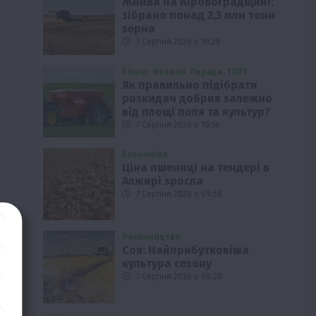
Жнива на Кіровоградщині:
зібрано понад 2,3 млн тонн
зерна
7 Серпня 2026 о 10:28
Бізнес
Новини
Поради
ТОП1
Як правильно підібрати
розкидач добрив залежно
від площі поля та культур?
7 Серпня 2026 о 10:14
Економіка
Ціна пшениці на тендері в
Алжирі зросла
7 Серпня 2026 о 09:58
Рослиництво
Соя: Найприбутковіша
культура сезону
7 Серпня 2026 о 09:28