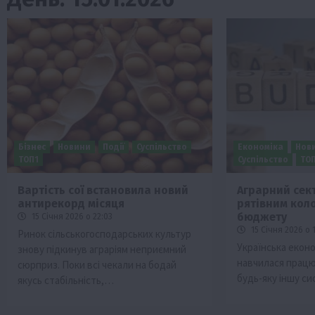
Бізнес
Новини
Події
Суспільство
Економіка
Нов
ТОП1
Суспільство
ТО
Вартість сої встановила новий
Аграрний сек
антирекорд місяця
рятівним кол
Туризм
бюджету
15 Січня 2026 о 22:03
Бізнес
Новини
Поради
ТОП1
15 Січня 2026 о 1
Ринок сільськогосподарських культур
Українська еконо
знову підкинув аграріям неприємний
риб Свиняче
Як правильно підібрати розкидач до
навчилася працюв
сюрприз. Поки всі чекали на бодай
залежно від площі поля та культур?
будь-яку іншу с
якусь стабільність,…
7 Серпня 2026 о 10:14