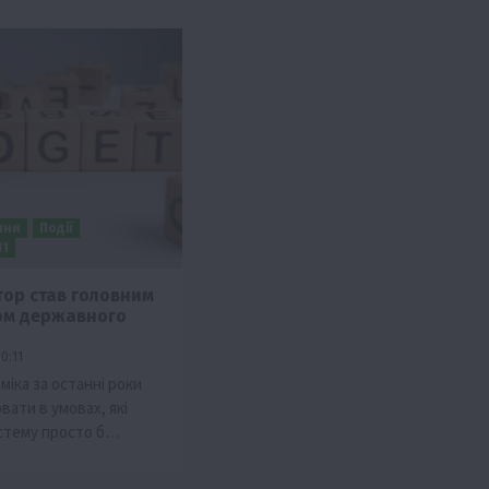
ини
Події
П1
тор став головним
ом державного
Бізнес
Новини
Офіційно
Події
Суспільство
ТОП1
Фермерство
0:11
міка за останні роки
брив
Оренда садової ділянки: як усе оформити
ати в умовах, які
легально та без проблем
истему просто б…
5 Серпня 2026 о 20:14