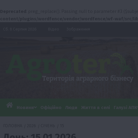
Deprecated
: preg_replace(): Passing null to parameter #3 ($subje
content/plugins/wordfence/vendor/wordfence/wf-waf/src/lib
Перейти
Сб. 8 Серпня 2026
Відео
Зображення
до
вмісту
Новини
Офіційно
Люди
Життя в селі
Галузі АПК
ГОЛОВНА
2026
СІЧЕНЬ
15
День:
15.01.2026