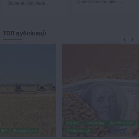
фінансових ризиків….
рішення, озвучене…
ТОП публікації
Бізнес
Економіка
Життя в селі
Новини
Події
ТОП1
Фермерство