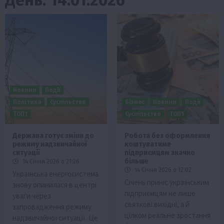
Новини
Події
Політика
Суспільство
Бізнес
Новини
Події
ТОП1
Суспільство
ТОП1
Держава готує зміни до
Робота без оформлення
режиму надзвичайної
коштуватиме
ситуації
підприємцям значно
більше
14 Січня 2026 о 21:26
14 Січня 2026 о 12:02
Українська енергосистема
Січень приніс українським
знову опинилася в центрі
підприємцям не лише
уваги через
святкові вихідні, а й
запровадження режиму
цілком реальне зростання
надзвичайної ситуації. Це