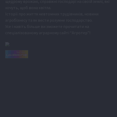
щедрому врожаю, справжні господарі на своїй землі, які
хочуть, щоб вона квітла.
Історії про життя невтомних трудівників, новини
агробізнесу та як вести розумне господарство.
Усе і навіть більше ви зможете прочитати на
спеціалізованому аграрному сайті
“Агротер”
!