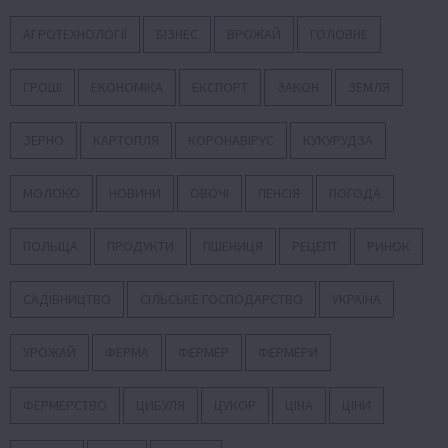
АГРОТЕХНОЛОГІЇ
БІЗНЕС
ВРОЖАЙ
ГОЛОВНЕ
ГРОШІ
ЕКОНОМІКА
ЕКСПОРТ
ЗАКОН
ЗЕМЛЯ
ЗЕРНО
КАРТОПЛЯ
КОРОНАВІРУС
КУКУРУДЗА
МОЛОКО
НОВИНИ
ОВОЧІ
ПЕНСІЯ
ПОГОДА
ПОЛЬЩА
ПРОДУКТИ
ПШЕНИЦЯ
РЕЦЕПТ
РИНОК
САДІВНИЦТВО
СІЛЬСЬКЕ ГОСПОДАРСТВО
УКРАЇНА
УРОЖАЙ
ФЕРМА
ФЕРМЕР
ФЕРМЕРИ
ФЕРМЕРСТВО
ЦИБУЛЯ
ЦУКОР
ЦІНА
ЦІНИ