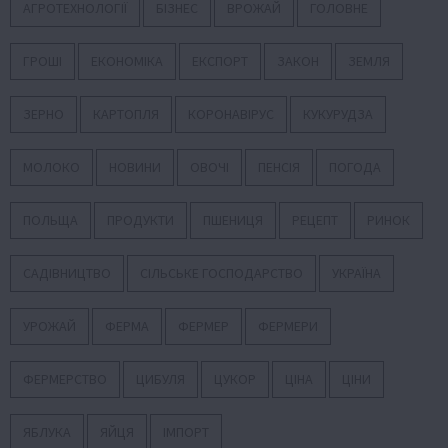
АГРОТЕХНОЛОГІЇ
БІЗНЕС
ВРОЖАЙ
ГОЛОВНЕ
ГРОШІ
ЕКОНОМІКА
ЕКСПОРТ
ЗАКОН
ЗЕМЛЯ
ЗЕРНО
КАРТОПЛЯ
КОРОНАВІРУС
КУКУРУДЗА
МОЛОКО
НОВИНИ
ОВОЧІ
ПЕНСІЯ
ПОГОДА
ПОЛЬЩА
ПРОДУКТИ
ПШЕНИЦЯ
РЕЦЕПТ
РИНОК
САДІВНИЦТВО
СІЛЬСЬКЕ ГОСПОДАРСТВО
УКРАЇНА
УРОЖАЙ
ФЕРМА
ФЕРМЕР
ФЕРМЕРИ
ФЕРМЕРСТВО
ЦИБУЛЯ
ЦУКОР
ЦІНА
ЦІНИ
ЯБЛУКА
ЯЙЦЯ
ІМПОРТ