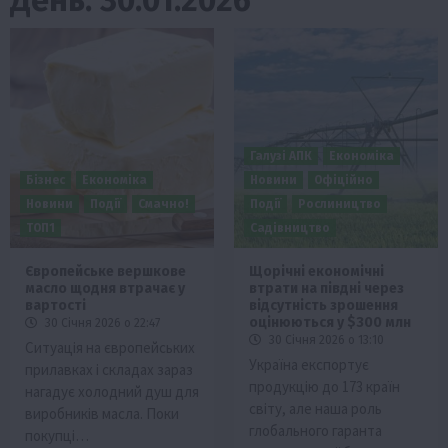
Галузі АПК
Економіка
Бізнес
Економіка
Новини
Офіційно
Новини
Події
Смачно!
Події
Рослиництво
ТОП1
Садівництво
Європейське вершкове
Щорічні економічні
масло щодня втрачає у
втрати на півдні через
вартості
відсутність зрошення
оцінюються у $300 млн
30 Січня 2026 о 22:47
30 Січня 2026 о 13:10
Ситуація на європейських
Україна експортує
прилавках і складах зараз
продукцію до 173 країн
нагадує холодний душ для
світу, але наша роль
виробників масла. Поки
глобального гаранта
покупці…