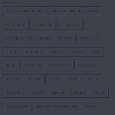
ЄС
АГРАРНИЙ РИНОК
АГРАРНІ НОВИНИ
АГРАРІЇ
АГРОБІЗНЕС
АГРОРИНОК
АГРОСЕКТОР
АГРОТЕХНОЛОГІЇ
БІЗНЕС
ВРОЖАЙ
ГОЛОВНЕ
ГРОШІ
ЕКОНОМІКА
ЕКСПОРТ
ЗАКОН
ЗЕМЛЯ
ЗЕРНО
КАРТОПЛЯ
КОРОНАВІРУС
КУКУРУДЗА
МОЛОКО
НОВИНИ
ОВОЧІ
ПЕНСІЯ
ПОГОДА
ПОЛЬЩА
ПРОДУКТИ
ПШЕНИЦЯ
РЕЦЕПТ
РИНОК
САДІВНИЦТВО
СІЛЬСЬКЕ ГОСПОДАРСТВО
УКРАЇНА