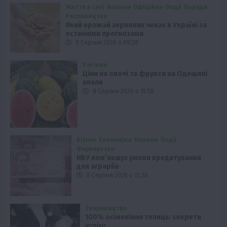
Життя в селі
Новини
Офіційно
Події
Поради
Рослиництво
Який врожай зернових чекає в Україні за
останніми прогнозами
9 Серпня 2026 о 09:28
Регіони
Ціни на овочі та фрукти на Одещині
впали
8 Серпня 2026 о 15:58
Бізнес
Економіка
Новини
Події
Фермерство
НБУ пом’якшує умови кредитування
для аграріїв
8 Серпня 2026 о 15:28
Твариництво
100% осіменіння телиць: секрети
успіху