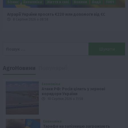
Бізнес
Економіка
Життя в селі
Новини
Події
ТОП1
Аграрії України просять €220 млн допомоги від ЄС
8 Серпня 2026 о 08:58
Пошук:
AgroНовини
Популярні
Економіка
Атаки РФ: Росія цілить у зернові
коридори України
10 Серпня 2026 о 11:58
Економіка
Тарифи на залізницю загрожують