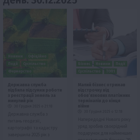
Новини
Офіційно
Події
Суспільство
Бізнес
Новини
Події
Фермерство
Суспільство
ТОП1
Державна служба
Малий бізнес отримав
підбила підсумки роботи
відстрочку від
з реєстрації земель за
обов’язкових платіжних
минулий рік
терміналів до кінця
війни
30 Грудня 2025 о 21:18
30 Грудня 2025 о 12:18
Державна служба з
Напередодні Нового року
питань геодезії,
уряд зробив своєрідний
картографії та кадастру
подарунок для найменших
завершила 2025 рік з
представників бізнесу. 29