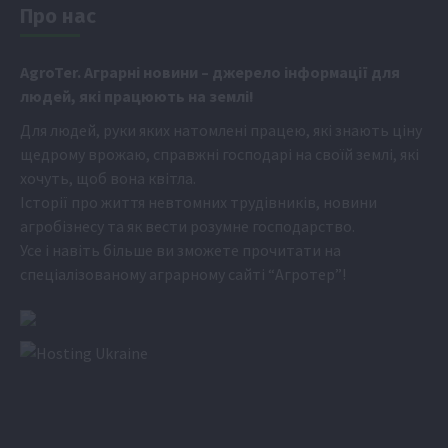
Про нас
Аgr
oTer. Аграрні новини
– джерело інформації для
людей, які працюють на землі!
Для людей, руки яких натомлені працею, які знають ціну
щедрому врожаю, справжні господарі на своїй землі, які
хочуть, щоб вона квітла.
Історії про життя невтомних трудівників, новини
агробізнесу та як вести розумне господарство.
Усе і навіть більше ви зможете прочитати на
спеціалізованому аграрному сайті
“Агротер”
!