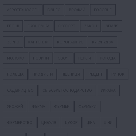
АГРОТЕХНОЛОГІЇ
БІЗНЕС
ВРОЖАЙ
ГОЛОВНЕ
ГРОШІ
ЕКОНОМІКА
ЕКСПОРТ
ЗАКОН
ЗЕМЛЯ
ЗЕРНО
КАРТОПЛЯ
КОРОНАВІРУС
КУКУРУДЗА
МОЛОКО
НОВИНИ
ОВОЧІ
ПЕНСІЯ
ПОГОДА
ПОЛЬЩА
ПРОДУКТИ
ПШЕНИЦЯ
РЕЦЕПТ
РИНОК
САДІВНИЦТВО
СІЛЬСЬКЕ ГОСПОДАРСТВО
УКРАЇНА
УРОЖАЙ
ФЕРМА
ФЕРМЕР
ФЕРМЕРИ
ФЕРМЕРСТВО
ЦИБУЛЯ
ЦУКОР
ЦІНА
ЦІНИ