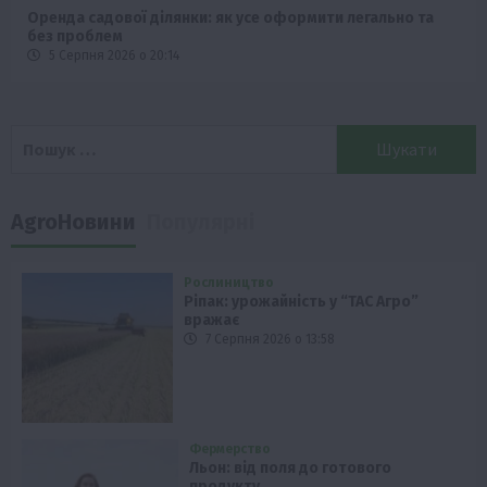
Оренда садової ділянки: як усе оформити легально та
без проблем
5 Серпня 2026 о 20:14
Пошук:
AgroНовини
Популярні
Рослиництво
Ріпак: урожайність у “ТАС Агро”
вражає
7 Серпня 2026 о 13:58
Фермерство
Льон: від поля до готового
продукту