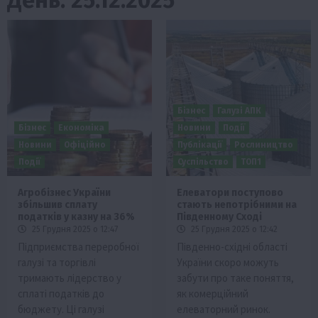
Бізнес
Галузі АПК
Бізнес
Економіка
Новини
Події
Новини
Офіційно
Публікації
Рослиництво
Події
Суспільство
ТОП1
Агробізнес України
Елеватори поступово
збільшив сплату
стають непотрібними на
податків у казну на 36%
Південному Сході
25 Грудня 2025 о 12:47
25 Грудня 2025 о 12:42
Підприємства переробної
Південно-східні області
галузі та торгівлі
України скоро можуть
тримають лідерство у
забути про таке поняття,
сплаті податків до
як комерційний
бюджету. Ці галузі
елеваторний ринок.