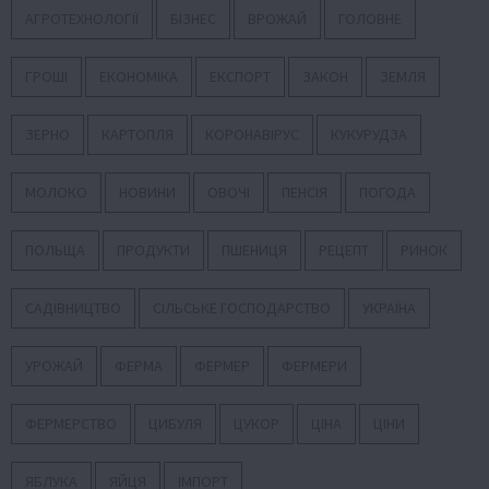
АГРОТЕХНОЛОГІЇ
БІЗНЕС
ВРОЖАЙ
ГОЛОВНЕ
ГРОШІ
ЕКОНОМІКА
ЕКСПОРТ
ЗАКОН
ЗЕМЛЯ
ЗЕРНО
КАРТОПЛЯ
КОРОНАВІРУС
КУКУРУДЗА
МОЛОКО
НОВИНИ
ОВОЧІ
ПЕНСІЯ
ПОГОДА
ПОЛЬЩА
ПРОДУКТИ
ПШЕНИЦЯ
РЕЦЕПТ
РИНОК
САДІВНИЦТВО
СІЛЬСЬКЕ ГОСПОДАРСТВО
УКРАЇНА
УРОЖАЙ
ФЕРМА
ФЕРМЕР
ФЕРМЕРИ
ФЕРМЕРСТВО
ЦИБУЛЯ
ЦУКОР
ЦІНА
ЦІНИ
ЯБЛУКА
ЯЙЦЯ
ІМПОРТ