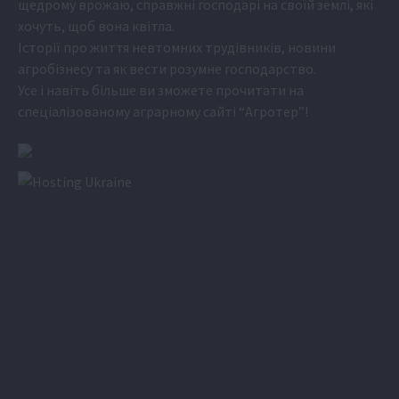
щедрому врожаю, справжні господарі на своїй землі, які
хочуть, щоб вона квітла.
Історії про життя невтомних трудівників, новини
агробізнесу та як вести розумне господарство.
Усе і навіть більше ви зможете прочитати на
спеціалізованому аграрному сайті
“Агротер”
!