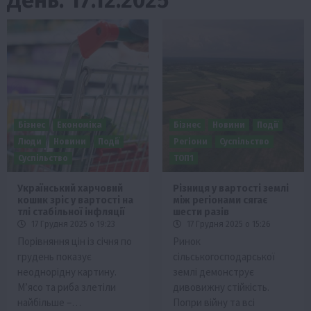
Бізнес
Економіка
Бізнес
Новини
Події
Люди
Новини
Події
Регіони
Суспільство
Суспільство
ТОП1
Український харчовий
Різниця у вартості землі
кошик зріс у вартості на
між регіонами сягає
тлі стабільної інфляції
шести разів
17 Грудня 2025 о 19:23
17 Грудня 2025 о 15:26
Порівняння цін із січня по
Ринок
грудень показує
сільськогосподарської
неоднорідну картину.
землі демонструє
М’ясо та риба злетіли
дивовижну стійкість.
найбільше –…
Попри війну та всі