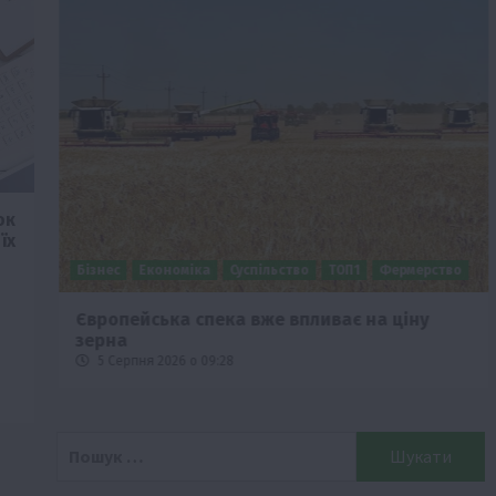
ок
їх
Бізнес
Економіка
Суспільство
ТОП1
Фермерство
Європейська спека вже впливає на ціну
зерна
5 Серпня 2026 о 09:28
Пошук: