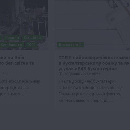
и
Новини
Офіційно
Суспільство
ТОП1
Без категорії
ка на Київ
ТОП 5 найпоширеніших помил
о без світла та
в бухгалтерському обліку та як 
ії
Бізнес
Новини
Офіційно
Події
Суспільство
усуває «BAS Бухгалтерія»
во
ТОП1
Фермерство
 12:12
27 Грудня 2025 о 08:57
я виявилася пекельною
Навіть досвідчені бухгалтери
жаю за
Оренда садової ділянки: як усе оформити
ломерації. Атака
стикаються з помилками в обліку.
легально та без проблем
 до пізнього…
Причини різні: людський фактор,
5 Серпня 2026 о 20:14
велика кількість операцій,…