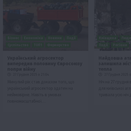
Бізнес
Економіка
Новини
Події
Київщина
Люд
Суспільство
ТОП1
Фермерство
Події
Регіони
Український агросектор
Найдовша ата
випередив половину Євросоюзу
залишила міст
Бізнес
Галузі АПК
Економіка
Новини
Под
попри війну
тепла
Рослиництво
Суспільство
ТОП1
Фермерст
27 Грудня 2025 о 21:04
27 Грудня 2025 о
Минулий рік став доказом того, що
Ніч на 27 грудн
Кредити для аграріїв під заставу вро
український агросектор здатен на
для київської аг
новою програмою від Уряду
неймовірне. Навіть в умовах
тривала усю ніч
1 Серпня 2026 о 11:58
повномасштабної…