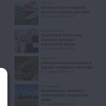
Регіони
Закарпаття: рекордний
врожай чорниці цьогоріч
6 Серпня 2026 о 15:28
Тернопільщина
Гранти для ветеранів:
Шумська громада
підтримала бізнес
6 Серпня 2026 о 14:58
Галузі АПК
Заборона на вилов раків в
Україні: терміни та штрафи
6 Серпня 2026 о 14:28
Рослиництво
Врожайність пшениці в
«Агротрейд»: результати
жнив
6 Серпня 2026 о 13:58