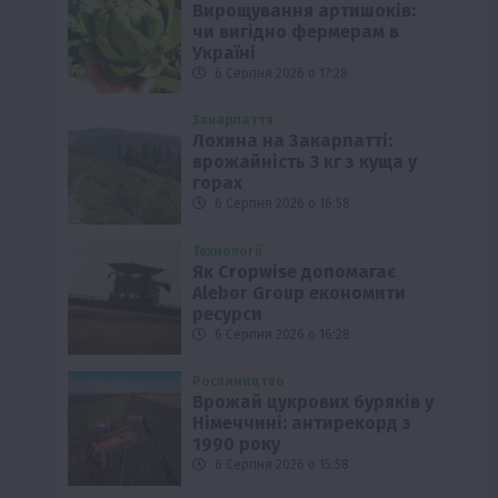
Вирощування артишоків:
чи вигідно фермерам в
Україні
6 Серпня 2026 о 17:28
Закарпаття
Лохина на Закарпатті:
врожайність 3 кг з куща у
горах
6 Серпня 2026 о 16:58
Технології
Як Cropwise допомагає
Alebor Group економити
ресурси
6 Серпня 2026 о 16:28
Рослиництво
Врожай цукрових буряків у
Німеччині: антирекорд з
1990 року
6 Серпня 2026 о 15:58