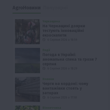
AgroНовини
Популярні
Черкащина
На Черкащині доярки
тестують інноваційні
екзоскелети
6 Серпня 2026 о 18:59
Події
Погода в Україні:
аномальна спека та грози 7
серпня
6 Серпня 2026 о 18:29
Новини
Черги на кордоні: чому
вантажівки стоять у
заторах
6 Серпня 2026 о 17:58
Вінниччина