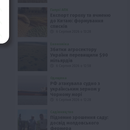
Галузі АПК
Експорт гороху та ячменю
до Китаю: формування
списків
6 Серпня 2026 о 13:28
Економіка
Збитки агросектору
України перевищили $90
мільярдів
6 Серпня 2026 о 12:58
Одещина
РФ атакувала судно з
українським зерном у
Чорному морі
6 Серпня 2026 о 12:28
Садівництво
Підземне зрошення саду:
досвід молдовського
фермера