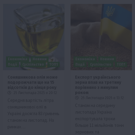
Економіка
Новини
Економіка
Новини
Події
Суспільство
ТОП1
Події
Суспільство
ТОП1
Соняшникова олія може
Експорт українського
подорожчати ще на 15
зерна впав на третину
відсотків до кінця року
порівняно з минулим
роком
25 Листопада 2025 о 20:12
25 Листопада 2025 о 13:12
Середня вартість літра
Станом на середину
соняшникової олії в
листопада Україна
Україні досягла 83 гривень
експортувала трохи
станом на листопад. На
більше 11 мільйонів тонн
ринках…
зернових та