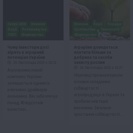
Галузі АПК
Новини
Новини
Події
Поради
Події
Рослиництво
Суспільство
Технології
ТОП1
Фермерство
Фермерство
Чому інвестори досі
Аграріям доведеться
вірять в аграрний
платити більше за
потенціал України
добрива та засоби
захисту рослин
26 Листопада 2025 о 20:12
26 Листопада 2025 о 13:37
Агропромисловий
Науковці проаналізували
комплекс України
основні складники
залишається одним із
собівартості
ключових драйверів
агропродукції в Україні та
економіки. Він забезпечує
зробили невтішні
понад 40 відсотків
висновки. Загальне
валютної…
зростання собівартості…