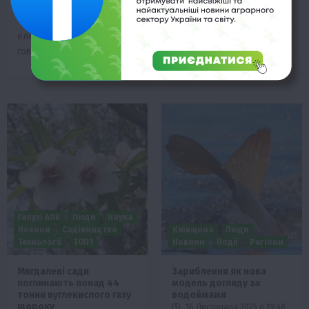
бути «дешевим» м’ясом.
вибором. Що сіяти, щоб
Через відключення
не лише окупити витрати,
електроенергії прогнози
але й…
говорять про…
Галузі АПК
Люди
Наука
Новини
Садівництво
Київщина
Люди
Технології
ТОП1
Новини
Події
Регіони
Мигдалеві сади
Зариблення як нова
поглинають понад 44
модель догляду за
тонни вуглекислого газу
водоймами
щороку
16 Листопада 2025 о 19:48