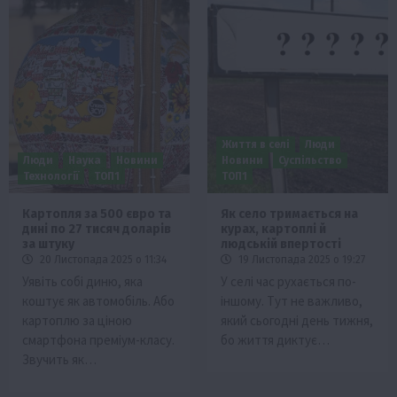
Життя в селі
Люди
Люди
Наука
Новини
Новини
Суспільство
Технології
ТОП1
ТОП1
Картопля за 500 євро та
Як село тримається на
дині по 27 тисяч доларів
курах, картоплі й
за штуку
людській впертості
20 Листопада 2025 о 11:34
19 Листопада 2025 о 19:27
Уявіть собі диню, яка
У селі час рухається по-
коштує як автомобіль. Або
іншому. Тут не важливо,
картоплю за ціною
який сьогодні день тижня,
смартфона преміум-класу.
бо життя диктує…
Звучить як…