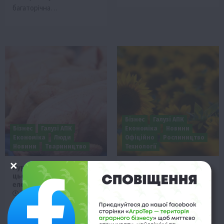
багаторічна…
Бізнес
Галузі АПК
Бізнес
Галузі АПК
Економіка
Новини
Економіка
Люди
Офіційно
Рослиництво
Новини
Твариництво
Технології
Курятина дорожчає — і в
Соняшник обігнав
цьому винна
кукурудзу за дохідністю
електроенергія
та рентабельністю
18 Листопада 2025 о 11:10
17 Листопада 2025 о 19:01
Настає момент, коли
Щороку аграрії стоять
навіть курятина перестає
перед непростим