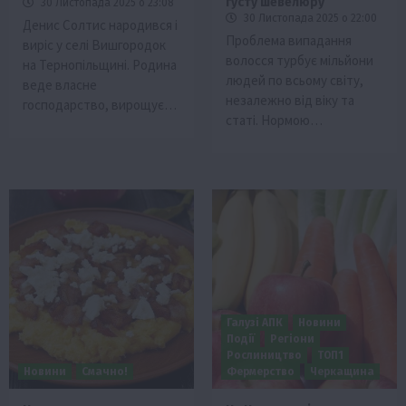
густу шевелюру
30 Листопада 2025 о 23:08
30 Листопада 2025 о 22:00
Денис Солтис народився і
Проблема випадання
виріс у селі Вишгородок
волосся турбує мільйони
на Тернопільщині. Родина
людей по всьому світу,
веде власне
незалежно від віку та
господарство, вирощує…
статі. Нормою…
Галузі АПК
Новини
Події
Регіони
Рослиництво
ТОП1
Новини
Смачно!
Фермерство
Черкащина