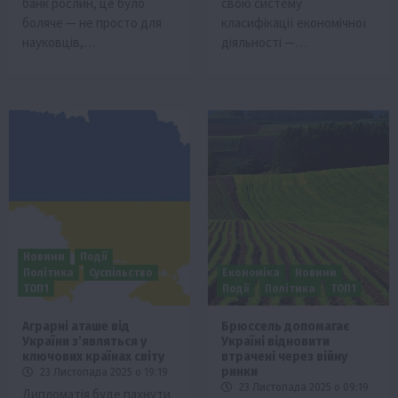
банк рослин, це було
свою систему
боляче — не просто для
класифікації економічної
науковців,…
діяльності —…
Новини
Події
Політика
Суспільство
Економіка
Новини
ТОП1
Події
Політика
ТОП1
Аграрні аташе від
Брюссель допомагає
України з’являться у
Україні відновити
ключових країнах світу
втрачені через війну
ринки
23 Листопада 2025 о 19:19
23 Листопада 2025 о 09:19
Дипломатія буде пахнути