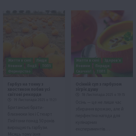
Життя в селі
Люди
Життя в селі
Здоров’я
Новини
Події
ТОП1
Новини
Поради
Фермерство
Смачно!
ТОП1
Гарбуз на тонну з
Осінній суп з гарбузом
хвостиком побив усі
зігріє душу
світові рекорди
18 Листопада 2025 о 19:15
19 Листопада 2025 о 11:21
Осінь — це не лише час
Британські брати-
збирання врожаю, але й
близнюки Ієн і Стюарт
перфектна нагода для
Пейтони понад 50 років
кулінарних
вирощують гарбузи.
експериментів….
Місяць тому їхня