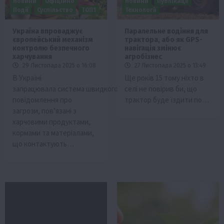
Новини
Офіційно
Новини
Публікації
Події
Суспільство
ТОП1
Технології
Україна впроваджує
Паралельне водіння для
європейський механізм
трактора, або як GPS-
контролю безпечного
навігація змінює
харчування
агробізнес
29 Листопада 2025 о 16:08
27 Листопада 2025 о 13:49
В Україні
Ще років 15 тому ніхто в
запрацювала система швидкого
селі не повірив би, що
повідомлення про
трактор буде їздити по…
загрози, пов’язані з
харчовими продуктами,
кормами та матеріалами,
що контактують…