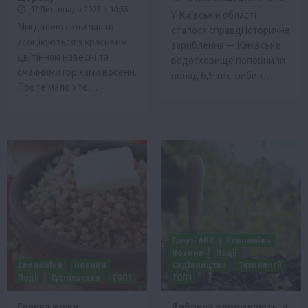
17 Листопада 2025 о 10:55
У Київській області
Мигдалеві сади часто
сталося справді історичне
асоціюються з красивим
зариблення — Канівське
цвітінням навесні та
водосховище поповнили
смачними горіхами восени.
понад 6,5 тис. рибин….
Проте мало хто…
Галузі АПК
Економіка
Новини
Події
Економіка
Новини
Садівництво
Технології
Події
Суспільство
ТОП1
ТОП1
Гречка може
Добрива дорожчають, а