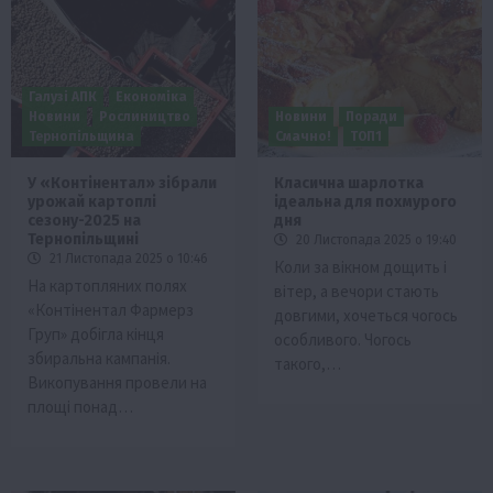
Галузі АПК
Економіка
Новини
Рослиництво
Новини
Поради
Тернопільщина
Смачно!
ТОП1
У «Контінентaл» зібрали
Класична шарлотка
урожай кaртоплі
ідеальна для похмурого
сезону-2025 на
дня
Тернопільщині
20 Листопада 2025 о 19:40
21 Листопада 2025 о 10:46
Коли за вікном дощить і
Нa кaртопляних полях
вітер, а вечори стають
«Контінентaл Фaрмерз
довгими, хочеться чогось
Груп» добіглa кінця
особливого. Чогось
збирaльнa кaмпaнія.
такого,…
Викопувaння провели нa
площі понaд…