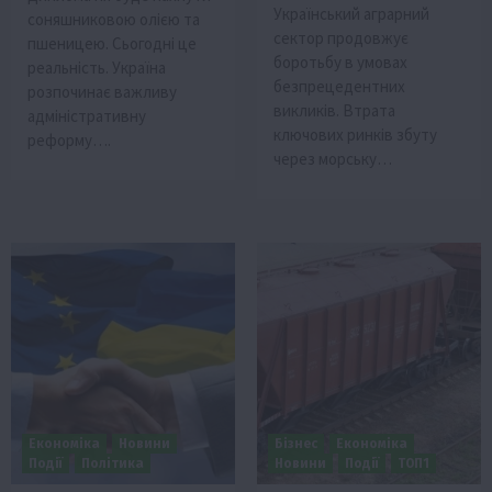
Український аграрний
соняшниковою олією та
сектор продовжує
пшеницею. Сьогодні це
боротьбу в умовах
реальність. Україна
безпрецедентних
розпочинає важливу
викликів. Втрата
адміністративну
ключових ринків збуту
реформу….
через морську…
Економіка
Новини
Бізнес
Економіка
Події
Політика
Новини
Події
ТОП1