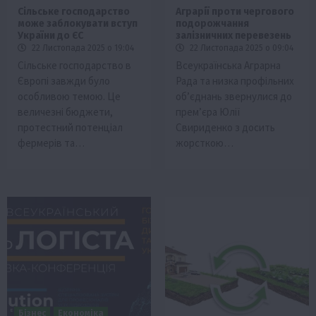
Сільське господарство
Аграрії проти чергового
може заблокувати вступ
подорожчання
України до ЄС
залізничних перевезень
22 Листопада 2025 о 19:04
22 Листопада 2025 о 09:04
Сільське господарство в
Всеукраїнська Аграрна
Європі завжди було
Рада та низка профільних
особливою темою. Це
об’єднань звернулися до
величезні бюджети,
прем’єра Юлії
протестний потенціал
Свириденко з досить
фермерів та…
жорсткою…
Бізнес
Економіка