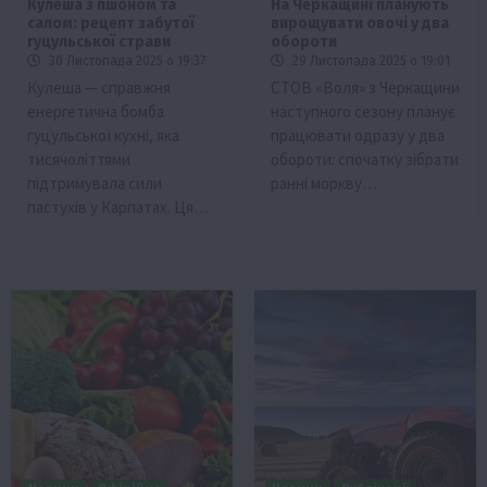
Кулеша з пшоном та
На Черкащині планують
салом: рецепт забутої
вирощувати овочі у два
гуцульської страви
обороти
30 Листопада 2025 о 19:37
29 Листопада 2025 о 19:01
Кулеша — справжня
СТОВ «Воля» з Черкащини
енергетична бомба
наступного сезону планує
гуцульської кухні, яка
працювати одразу у два
тисячоліттями
обороти: спочатку зібрати
підтримувала сили
ранні моркву…
пастухів у Карпатах. Ця…