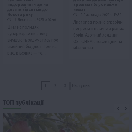
подорожчати ще на
врожаю яблук майже
десять відсотків до
немає
Нового року
15 Листопада 2025 о 19:35
16 Листопада 2025 о 10:46
Листопад приніс аграріям
Ціни на полицях
неприємні новини з різних
супермаркетів знову
боків. Азотний холдинг
змушують задуматись про
OSTCHEM оновив ціни на
сімейний бюджет. Гречка,
мінеральні…
рис, вівсянка — те,…
Пагінація
1
2
3
Наступна
записів
ТОП публікації