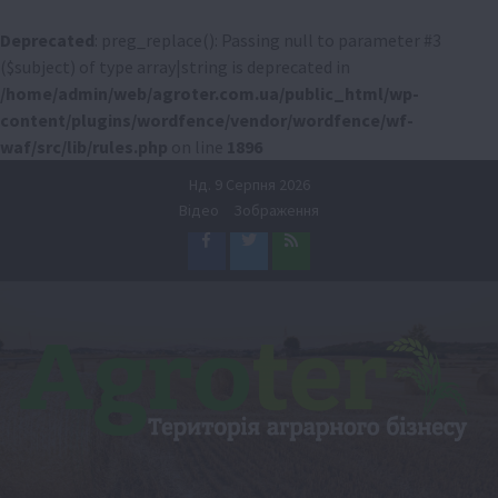
Deprecated
: preg_replace(): Passing null to parameter #3
($subject) of type array|string is deprecated in
/home/admin/web/agroter.com.ua/public_html/wp-
content/plugins/wordfence/vendor/wordfence/wf-
waf/src/lib/rules.php
on line
1896
Перейти
Нд. 9 Серпня 2026
до
Відео
Зображення
вмісту
Facebook
Twitter
Feed