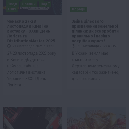
Люди
Новини
Події
ТОП1
Поради
Чекаємо 27-28
Зміна цільового
листопада в Києві на
призначення земельної
виставку – XXXІІІ День
ділянки: як все зробити
Логіста та
правильно і навіщо
DistributionMaster-2025
потрібен юрист?
21 Листопада 2025 о 19:58
21 Листопада 2025 о 13:29
27-28 листопада 2025 року
В Україні земля має
в Києві відбудеться
«паспорт» — у
наймасштабніша
Державному земельному
логістична виставка
кадастрі чітко зазначено,
України – XXXІІІ День
для чого вона…
Логіста…