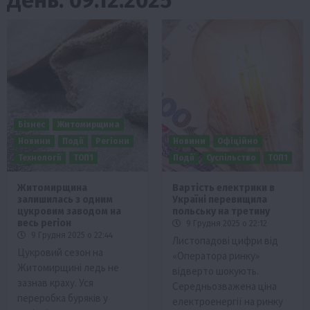
Бізнес
Житомирщина
Новини
Події
Регіони
Новини
Офіційно
Технології
ТОП1
Події
Суспільство
ТОП1
Житомирщина
Вартість електрики в
залишилась з одним
Україні перевищила
цукровим заводом на
польську на третину
весь регіон
9 Грудня 2025 о 22:12
9 Грудня 2025 о 22:44
Листопадові цифри від
Цукровий сезон на
«Оператора ринку»
Житомирщині ледь не
відверто шокують.
зазнав краху. Уся
Середньозважена ціна
переробка буряків у
електроенергії на ринку