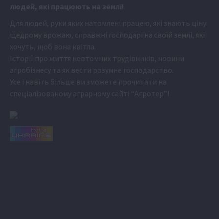
людей, які працюють на землі!
Для людей, руки яких натомлені працею, які знають ціну
щедрому врожаю, справжні господарі на своїй землі, які
хочуть, щоб вона квітла.
Історії про життя невтомних трудівників, новини
агробізнесу та як вести розумне господарство.
Усе і навіть більше ви зможете прочитати на
спеціалізованому аграрному сайті
“Агротер”
!