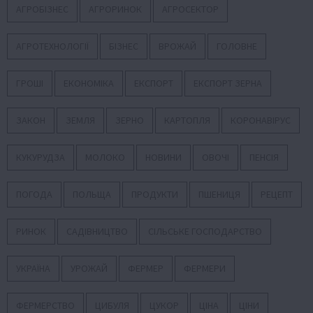
АГРОБІЗНЕС
АГРОРИНОК
АГРОСЕКТОР
АГРОТЕХНОЛОГІЇ
БІЗНЕС
ВРОЖАЙ
ГОЛОВНЕ
ГРОШІ
ЕКОНОМІКА
ЕКСПОРТ
ЕКСПОРТ ЗЕРНА
ЗАКОН
ЗЕМЛЯ
ЗЕРНО
КАРТОПЛЯ
КОРОНАВІРУС
КУКУРУДЗА
МОЛОКО
НОВИНИ
ОВОЧІ
ПЕНСІЯ
ПОГОДА
ПОЛЬЩА
ПРОДУКТИ
ПШЕНИЦЯ
РЕЦЕПТ
РИНОК
САДІВНИЦТВО
СІЛЬСЬКЕ ГОСПОДАРСТВО
УКРАЇНА
УРОЖАЙ
ФЕРМЕР
ФЕРМЕРИ
ФЕРМЕРСТВО
ЦИБУЛЯ
ЦУКОР
ЦІНА
ЦІНИ