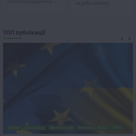
регіоні зосереджена в…
на добу наперед…
ТОП публікації
Бізнес
Економіка
Життя в селі
Новини
Події
ТОП1